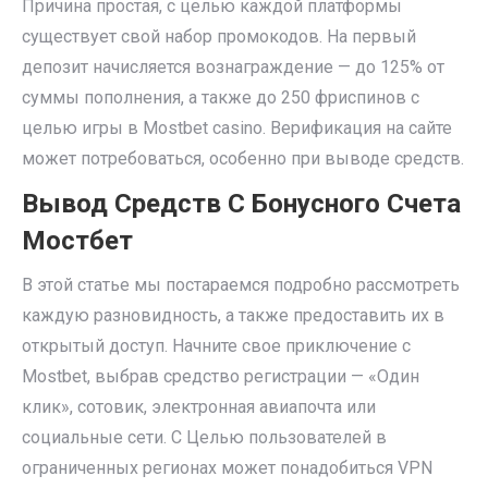
Причина простая, с целью каждой платформы
существует свой набор промокодов. На первый
депозит начисляется вознаграждение — до 125% от
суммы пополнения, а также до 250 фриспинов с
целью игры в Mostbet casino. Верификация на сайте
может потребоваться, особенно при выводе средств.
Вывод Средств С Бонусного Счета
Мостбет
В этой статье мы постараемся подробно рассмотреть
каждую разновидность, а также предоставить их в
открытый доступ. Начните свое приключение с
Mostbet, выбрав средство регистрации — «Один
клик», сотовик, электронная авиапочта или
социальные сети. С Целью пользователей в
ограниченных регионах может понадобиться VPN