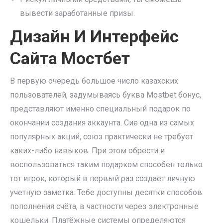
вывести заработанные призы.
Дизайн И Интерфейс
Сайта Мостбет
В первую очередь большое число казахских
пользователей, задумываясь буква Mostbet бонус,
представляют именно специальный подарок по
окончании создания аккаунта. Сие одна из самых
популярных акций, союз практически не требует
каких-либо навыков. При этом обрести и
воспользоваться таким подарком способен только
тот игрок, который в первый раз создает личную
учетную заметка. Тебе доступны десятки способов
пополнения счёта, в частности через электронные
кошельки. Платёжные системы определяются