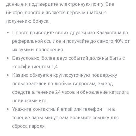
данные и подтвердите электронную почту. Сие
быстро, просто и является первым шагом к
получению бонуса.
Просто приведите своих друзей изо Казахстана по
реферальной ссылке и получайте до самого 40% от
их суммы пополнения.
Безусловно, более двух событий должны быть с
коэффициентом 1,4.
Казино обязуется круглосуточную поддержку
пользователей по любым вопросам, вывод
средств в течение 24 часов и обновление каталога
новинками игр.
Укажите контактный email или телефон — и в
течение пары минут вам возьмите ссылку для
сброса пароля.