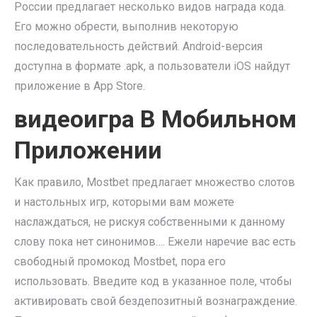
России предлагает несколько видов награда кода.
Его можно обрести, выполнив некоторую
последовательность действий. Android-версия
доступна в формате .apk, а пользователи iOS найдут
приложение в App Store.
видеоигра В Мобильном
Приложении
Как правило, Mostbet предлагает множество слотов
и настольных игр, которыми вам можете
наслаждаться, не рискуя собственными к данному
слову пока нет синонимов…. Ежели наречие вас есть
свободный промокод Mostbet, пора его
использовать. Введите код в указанное поле, чтобы
активировать свой бездепозитный вознаграждение.