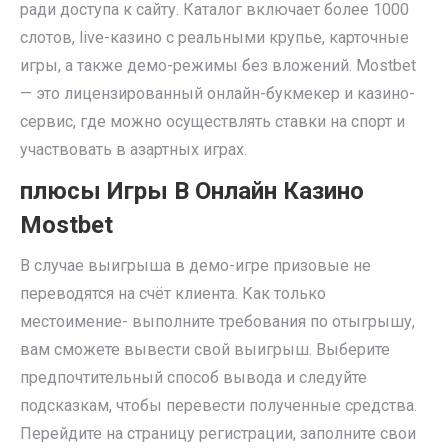
ради доступа к сайту. Каталог включает более 1000
слотов, live-казино с реальными крупье, карточные
игры, а также демо-режимы без вложений. Mostbet
— это лицензированный онлайн-букмекер и казино-
сервис, где можно осуществлять ставки на спорт и
участвовать в азартных играх.
плюсы Игры В Онлайн Казино
Mostbet
В случае выигрыша в демо-игре призовые не
переводятся на счёт клиента. Как только
местоимение- выполните требования по отыгрышу,
вам сможете вывести свой выигрыш. Выберите
предпочтительный способ вывода и следуйте
подсказкам, чтобы перевести полученные средства.
Перейдите на страницу регистрации, заполните свои