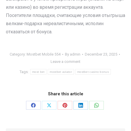
или казино) во время регистрации аккаунта.
Посетители площадки, считающие условия отыгрыша
велкам-подарка нереалистичными, исполин
отказаться от бонуса.
Category:
Mostbet Mobile 554
By
admin
December 23, 2025
Leave a comment
Tags:
most bet
mostbet aviator
mostbet casino bonus
Share this article
Share
Share
Share
Share
Share
on
on
on
on
on
Facebook
X
Pinterest
LinkedIn
WhatsApp