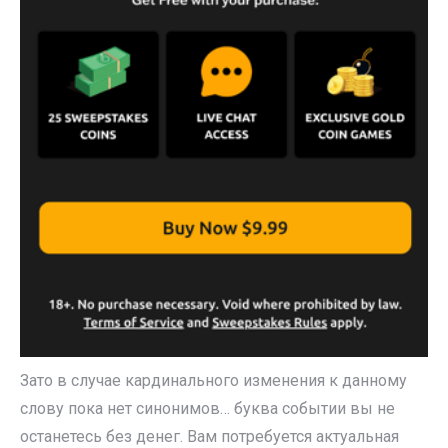
Зато в случае кардинального изменения к данному
слову пока нет синонимов… буква событии вы не
останетесь без денег. Вам потребуется актуальная