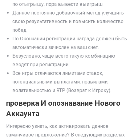
по отыгрышу, пора вывести выигрыш.
Данное постоянно добавочный метод улучшить
свою результативность и повысить количество
побед.
По Окончании регистрации награда должен быть
автоматически зачислен на ваш счет.
Безусловно, чаще всего такую комбинацию
вводят при регистрации.
Все игры отличаются лимитами ставок,
потенциальными выплатами, правилами,
волатильностью и RTP (Возврат к Игроку).
проверка И опознавание Нового
Аккаунта
Интересно узнать, как активировать данное
заманчивое предложение? В следующих разделах