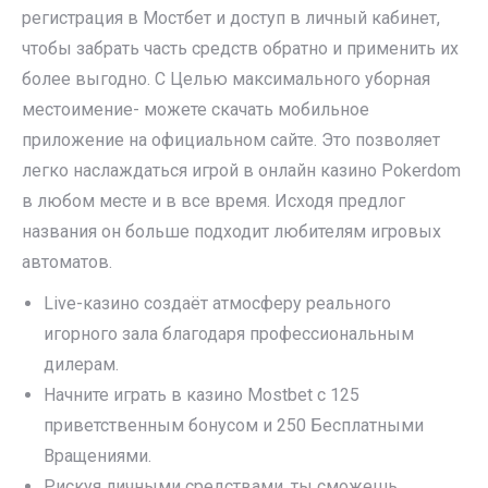
регистрация в Мостбет и доступ в личный кабинет,
чтобы забрать часть средств обратно и применить их
более выгодно. С Целью максимального уборная
местоимение- можете скачать мобильное
приложение на официальном сайте. Это позволяет
легко наслаждаться игрой в онлайн казино Pokerdom
в любом месте и в все время. Исходя предлог
названия он больше подходит любителям игровых
автоматов.
Live-казино создаёт атмосферу реального
игорного зала благодаря профессиональным
дилерам.
Начните играть в казино Mostbet с 125
приветственным бонусом и 250 Бесплатными
Вращениями.
Рискуя личными средствами, ты сможешь