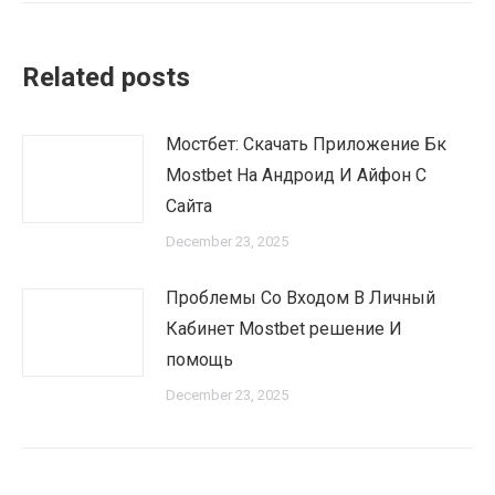
Related posts
Мостбет: Скачать Приложение Бк
Mostbet На Андроид И Айфон С
Сайта
December 23, 2025
Проблемы Со Входом В Личный
Кабинет Mostbet решение И
помощь
December 23, 2025