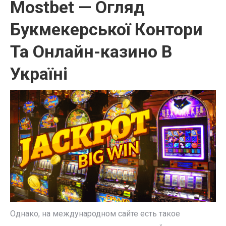
Mostbet — Огляд
Букмекерської Контори
Та Онлайн-казино В
Україні
Однако, на международном сайте есть такое