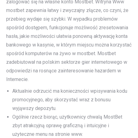
zalogować się na własne konto Mostbet. Witryna Www
mostbet zapewnia łatwy i zwyczajny złącze, co czyni, że
przebieg wydaje się szybki. W wypadku problemów
spośród dostępem, funkcjonuje możliwość zresetowania
hasła, jakie możliwości ułatwia ponowną aktywację konta
bankowego w kasynie, w którym miejscu można korzystać
spośród komputerów na żywo w mostbet. Mostbet
zadebiutował na polskim sektorze gier internetowego w
odpowiedzi na rosnące zainteresowanie hazardem w
Internecie.
Aktualnie odrzucić ma konieczności wpisywania kodu
promocyjnego, aby skorzystać wraz z bonusu
wyjąwszy depozytu.
Ogólnie rzecz biorąc, użytkownicy chwalą MostBet
zbyt atrakcyjną oprawę graficzną i intuicyjne i
użyteczne menu na stronie www.