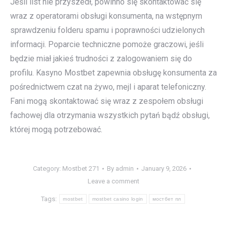
Jeśli list nie przyszedł, powinno się skontaktować się
wraz z operatorami obsługi konsumenta, na wstępnym
sprawdzeniu folderu spamu i poprawności udzielonych
informacji. Poparcie techniczne pomoże graczowi, jeśli
będzie miał jakieś trudności z zalogowaniem się do
profilu. Kasyno Mostbet zapewnia obsługę konsumenta za
pośrednictwem czat na żywo, mejl i aparat telefoniczny.
Fani mogą skontaktować się wraz z zespołem obsługi
fachowej dla otrzymania wszystkich pytań bądź obsługi,
której mogą potrzebować.
Category:
Mostbet 271
By
admin
January 9, 2026
Leave a comment
Tags:
mostbet
mostbet casino login
мостбет пл