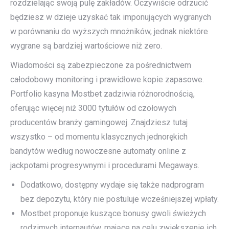
rozdzielając swoją pulę zakładów. Oczywiście odrzucić
będziesz w dzieje uzyskać tak imponujących wygranych
w porównaniu do wyższych mnożników, jednak niektóre
wygrane są bardziej wartościowe niż zero.
Wiadomości są zabezpieczone za pośrednictwem
całodobowy monitoring i prawidłowe kopie zapasowe.
Portfolio kasyna Mostbet zadziwia różnorodnością,
oferując więcej niż 3000 tytułów od czołowych
producentów branży gamingowej. Znajdziesz tutaj
wszystko – od momentu klasycznych jednorękich
bandytów według nowoczesne automaty online z
jackpotami progresywnymi i procedurami Megaways.
Dodatkowo, dostępny wydaje się także nadprogram
bez depozytu, który nie postuluje wcześniejszej wpłaty.
Mostbet proponuje kuszące bonusy gwoli świeżych
rodzimych internautów, mające na celu zwiększenie ich