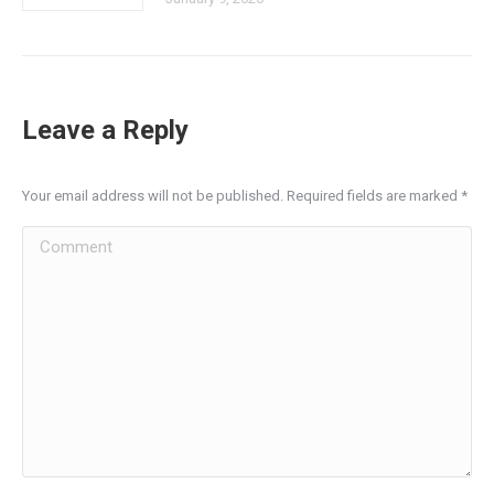
Leave a Reply
Your email address will not be published. Required fields are marked
*
Comment