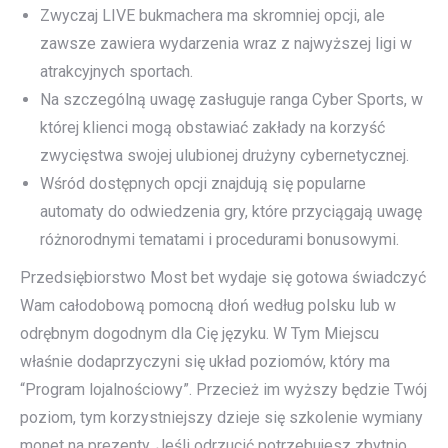
Zwyczaj LIVE bukmachera ma skromniej opcji, ale
zawsze zawiera wydarzenia wraz z najwyższej ligi w
atrakcyjnych sportach.
Na szczególną uwagę zasługuje ranga Cyber Sports, w
której klienci mogą obstawiać zakłady na korzyść
zwycięstwa swojej ulubionej drużyny cybernetycznej.
Wśród dostępnych opcji znajdują się popularne
automaty do odwiedzenia gry, które przyciągają uwagę
różnorodnymi tematami i procedurami bonusowymi.
Przedsiębiorstwo Most bet wydaje się gotowa świadczyć
Wam całodobową pomocną dłoń według polsku lub w
odrębnym dogodnym dla Cię języku. W Tym Miejscu
właśnie dodaprzyczyni się układ poziomów, który ma
“Program lojalnościowy”. Przecież im wyższy będzie Twój
poziom, tym korzystniejszy dzieje się szkolenie wymiany
monet na prezenty. Jeśli odrzucić potrzebujesz zbytnio