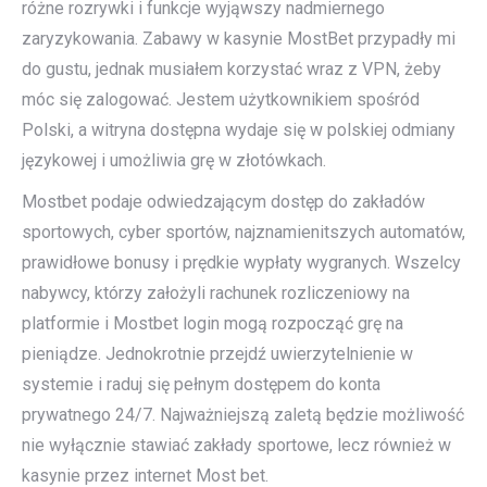
różne rozrywki i funkcje wyjąwszy nadmiernego
zaryzykowania. Zabawy w kasynie MostBet przypadły mi
do gustu, jednak musiałem korzystać wraz z VPN, żeby
móc się zalogować. Jestem użytkownikiem spośród
Polski, a witryna dostępna wydaje się w polskiej odmiany
językowej i umożliwia grę w złotówkach.
Mostbet podaje odwiedzającym dostęp do zakładów
sportowych, cyber sportów, najznamienitszych automatów,
prawidłowe bonusy i prędkie wypłaty wygranych. Wszelcy
nabywcy, którzy założyli rachunek rozliczeniowy na
platformie i Mostbet login mogą rozpocząć grę na
pieniądze. Jednokrotnie przejdź uwierzytelnienie w
systemie i raduj się pełnym dostępem do konta
prywatnego 24/7. Najważniejszą zaletą będzie możliwość
nie wyłącznie stawiać zakłady sportowe, lecz również w
kasynie przez internet Most bet.