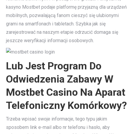
kasyno Mostbet podaje platformę przyjazną dla urządzeń
mobilnych, pozwalającą fanom cieszyć się ulubionymi
grami na smartfonach i tabletach. Szybka jak się
zarejestrować na naszym etapie odrzucić domaga się
jeszcze weryfikacji informacji osobowych.
Lub Jest Program Do
Odwiedzenia Zabawy W
Mostbet Casino Na Aparat
Telefoniczny Komórkowy?
Trzeba wpisać swoje informacje, tego typu jakim
sposobem link e-mail albo nr telefonu i hasło, aby