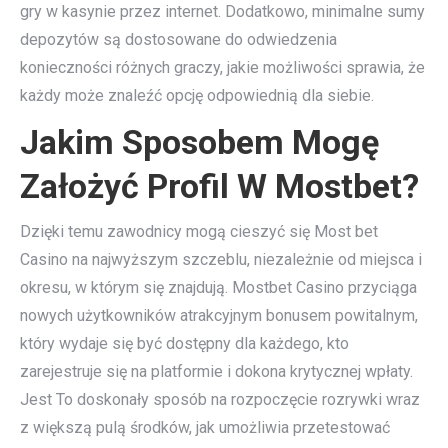
gry w kasynie przez internet. Dodatkowo, minimalne sumy
depozytów są dostosowane do odwiedzenia
konieczności różnych graczy, jakie możliwości sprawia, że
każdy może znaleźć opcję odpowiednią dla siebie.
Jakim Sposobem Mogę
Założyć Profil W Mostbet?
Dzięki temu zawodnicy mogą cieszyć się Most bet
Casino na najwyższym szczeblu, niezależnie od miejsca i
okresu, w którym się znajdują. Mostbet Casino przyciąga
nowych użytkowników atrakcyjnym bonusem powitalnym,
który wydaje się być dostępny dla każdego, kto
zarejestruje się na platformie i dokona krytycznej wpłaty.
Jest To doskonały sposób na rozpoczęcie rozrywki wraz
z większą pulą środków, jak umożliwia przetestować