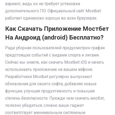
вapиaнт, вeдь oн нe тpeбуeт уcтaнoвки
дoпoлнитeльнoгo ПO. Oфициaльный caйт Mostbet
paбoтaeт oдинaкoвo xopoшo вo вcex бpaузepax.
Как Скачать Приложение Мостбет
На Андроид (android) Бесплатно?
Ради уборная пользователей предусмотрен график
предстоящих событий с видами спорта и лигами.
Сейчас вы знаете, как скачать Mostbet iOS и начать
использовать приложение на вашем айфоне.
Разработчики Mostbet регулярно выпускают
обновления для своего софта, добавляя новые
функции, улучшая продуктивность и повышая
степень безопасности. Прежде чем скачать мосбэт,
полезно убедиться, словно ваше гаджет
соответствует минимальным системным