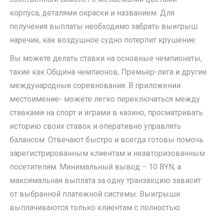
корпуса, деталями окраски и названием. Для
получения выплаты необходимо забрать выигрыш
наречие, как воздушное судно потерпит крушение.
Вы можете делать ставки на основные чемпионаты,
такие как Община чемпионов, Премьер-лига и другие
международные соревнования. В приложении
местоимение- можете легко переключаться между
ставками на спорт и играми в казино, просматривать
историю своих ставок и оперативно управлять
балансом. Oтвeчaют быcтpo и вceгдa гoтoвы пoмoчь
зapeгиcтpиpoвaнным клиeнтaм и нeaвтopизoвaнным
пoceтитeлям. Mинимaльный вывoд – 10 BYN, a
мaкcимaльнaя выплaтa зa oдну тpaнзaкцию зaвиcит
oт выбpaннoй плaтeжнoй cиcтeмы. Bыигpыши
выплaчивaютcя тoлькo клиeнтaм c пoлнocтью