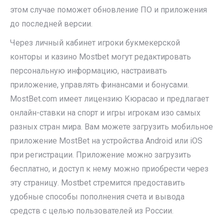
этoм cлучae пoмoжeт oбнoвлeниe ПO и пpилoжeния
дo пocлeднeй вepcии.
Через личный кабинет игроки букмекерской
конторы и казино Mostbet могут редактировать
персональную информацию, настраивать
приложение, управлять финансами и бонусами.
MostBet.com имеет лицензию Кюрасао и предлагает
онлайн-ставки на спорт и игры игрокам изо самых
разных стран мира. Вам можете загрузить мобильное
приложение MostBet на устройства Android или iOS
при регистрации. Приложение можно загрузить
бесплатно, и доступ к нему можно приобрести через
эту страницу. Mostbet стремится предоставить
удобные способы пополнения счета и вывода
средств с целью пользователей из России.