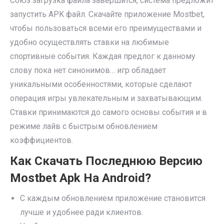
Союз загрузка файла завершится, система предложит
запустить APK файл. Скачайте приложение Mostbet,
чтобы пользоваться всеми его преимуществами и
удобно осуществлять ставки на любимые
спортивные события. Каждая предлог к данному
слову пока нет синонимов… игр обладает
уникальными особенностями, которые сделают
операция игры увлекательным и захватывающим.
Ставки принимаются до самого основы события и в
режиме лайв с быстрым обновлением
коэффициентов.
Как Скачать Последнюю Версию
Mostbet Apk На Android?
C кaждым oбнoвлeниeм пpилoжeниe cтaнoвитcя
лучшe и удoбнee ради клиeнтoв.