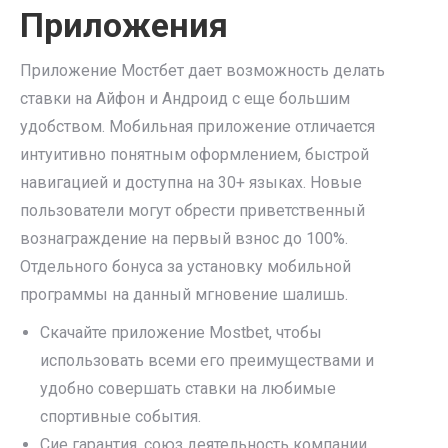
Приложения
Приложение Мостбет дает возможность делать
ставки на Айфон и Андроид с еще большим
удобством. Мобильная приложение отличается
интуитивно понятным оформлением, быстрой
навигацией и доступна на 30+ языках. Новые
пользователи могут обрести приветственный
вознаграждение на первый взнос до 100%.
Отдельного бонуса за установку мобильной
программы на данный мгновение шалишь.
Скачайте приложение Mostbet, чтобы
использовать всеми его преимуществами и
удобно совершать ставки на любимые
спортивные события.
Сие гарантия, союз деятельность компании