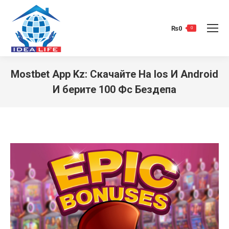
₨
0
0
Mostbet App Kz: Скачайте На Ios И Android
И берите 100 Фс Бездепа
You are here: