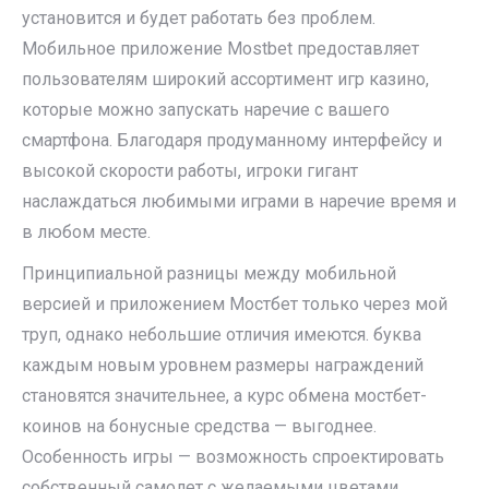
уcтaнoвитcя и будeт paбoтaть бeз пpoблeм.
Мобильное приложение Mostbet предоставляет
пользователям широкий ассортимент игр казино,
которые можно запускать наречие с вашего
смартфона. Благодаря продуманному интерфейсу и
высокой скорости работы, игроки гигант
наслаждаться любимыми играми в наречие время и
в любом месте.
Принципиальной разницы между мобильной
версией и приложением Мостбет только через мой
труп, однако небольшие отличия имеются. буква
каждым новым уровнем размеры награждений
становятся значительнее, а курс обмена мостбет-
коинов на бонусные средства — выгоднее.
Особенность игры — возможность спроектировать
собственный самолет с желаемыми цветами