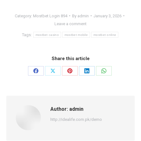
Category:
Mostbet Login 894
By
admin
January 3, 2026
Leave a comment
Tags:
mostbet casino
mostbet mobile
mostbet online
Share this article
Share
Share
Share
Share
Share
on
on
on
on
on
Facebook
X
Pinterest
LinkedIn
WhatsApp
Author:
admin
http://idealife.com.pk/demo