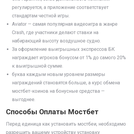
регулируется, а приложение соответствует
стандартам честной игры.
Aviator — самая популярная видеоигра в жанре
Crash, где участники делают ставки на
набирающий высоту воздушное судно.
За оформление выигрышных экспрессов БК
награждает игроков бонусом от 1% до самого 20%
к выигрышной сумме.
буква каждым новым уровнем размеры
награждений становятся больше, а курс обмена
мостбет-коинов на бонусные средства —
выгоднее.
Способы Оплаты Мостбет
Перед единица как установить мостбеи, необходимо
разрешить вашему устройству установку