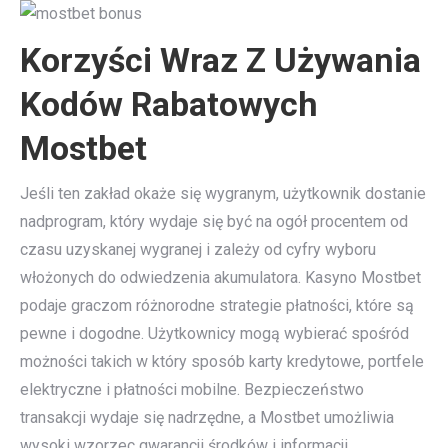
Korzyści Wraz Z Używania
Kodów Rabatowych
Mostbet
Jeśli ten zakład okaże się wygranym, użytkownik dostanie
nadprogram, który wydaje się być na ogół procentem od
czasu uzyskanej wygranej i zależy od cyfry wyboru
włożonych do odwiedzenia akumulatora. Kasyno Mostbet
podaje graczom różnorodne strategie płatności, które są
pewne i dogodne. Użytkownicy mogą wybierać spośród
możności takich w który sposób karty kredytowe, portfele
elektryczne i płatności mobilne. Bezpieczeństwo
transakcji wydaje się nadrzędne, a Mostbet umożliwia
wysoki wzorzec gwarancji środków i informacji