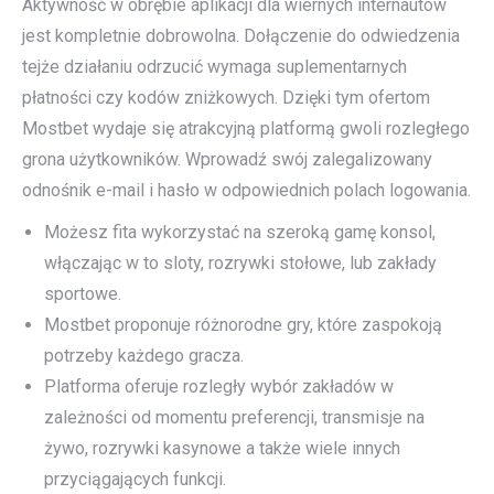
Aktywność w obrębie aplikacji dla wiernych internautów
jest kompletnie dobrowolna. Dołączenie do odwiedzenia
tejże działaniu odrzucić wymaga suplementarnych
płatności czy kodów zniżkowych. Dzięki tym ofertom
Mostbet wydaje się atrakcyjną platformą gwoli rozległego
grona użytkowników. Wprowadź swój zalegalizowany
odnośnik e-mail i hasło w odpowiednich polach logowania.
Możesz fita wykorzystać na szeroką gamę konsol,
włączając w to sloty, rozrywki stołowe, lub zakłady
sportowe.
Mostbet proponuje różnorodne gry, które zaspokoją
potrzeby każdego gracza.
Platforma oferuje rozległy wybór zakładów w
zależności od momentu preferencji, transmisje na
żywo, rozrywki kasynowe a także wiele innych
przyciągających funkcji.