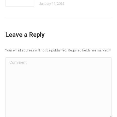
January 11, 2026
Leave a Reply
Your email address will not be published. Required fields are marked
*
Comment