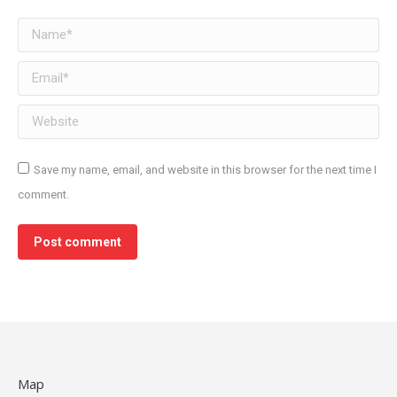
Name *
Email *
Website
Save my name, email, and website in this browser for the next time I
comment.
Post comment
Map