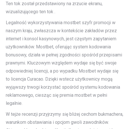
Ten tok został przedstawiony na zrzucie ekranu,
wizualizującego ten tok
.
Legalność wykorzystywania mostbet szyfr promocji w
naszym kraju, zwłaszcza w kontekście zakładów przez
internet i konsol kasynowych, jest częstym zapytaniem
użytkowników. Mostbet, oferując system kodowania
bonusowy, działa w pełnej zgodności spośród przepisami
prawnymi. Kluczowym względem wydaje się być swoje
odpowiedniej licencji, a po wypadku Mostbet wydaje się
to licencja Curacao. Dzięki wstecz użytkownicy mogą
wyjąwszy trwogi korzystać spośród systemu kodowania
reklamowego, ciesząc się premia mostbet w pełni
legalnie.
W tejże recenzji przyjrzymy się bliżej cechom bukmachera,
warunkom obstawiania i opcjom gwoli zawodników.