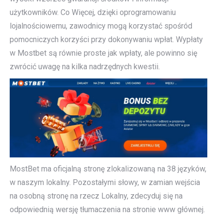
użytkowników. Co Więcej, dzięki oprogramowaniu
lojalnościowemu, zawodnicy mogą korzystać spośród
pomocniczych korzyści przy dokonywaniu wpłat. Wypłaty
w Mostbet są równie proste jak wpłaty, ale powinno się
zwrócić uwagę na kilka nadrzędnych kwestii.
MostBet ma oficjalną stronę zlokalizowaną na 38 języków,
w naszym lokalny. Pozostałymi słowy, w zamian wejścia
na osobną stronę na rzecz Lokalny, zdecyduj się na
odpowiednią wersję tłumaczenia na stronie www głównej.