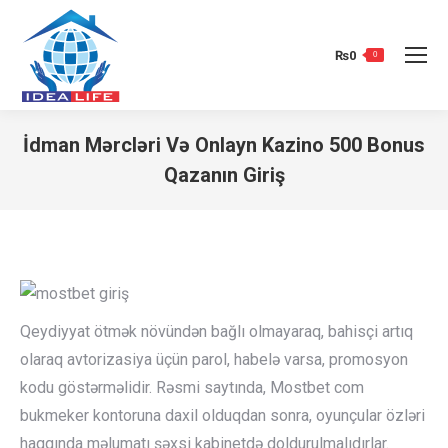
₨
0
0
İdman Mərcləri Və Onlayn Kazino 500 Bonus
Qazanın Giriş
You are here:
Qeydiyyat ötmək növündən bağlı olmayaraq, bahisçi artıq
olaraq avtorizasiya üçün parol, habelə varsa, promosyon
kodu göstərməlidir. Rəsmi saytında, Mostbet com
bukmeker kontoruna daxil olduqdan sonra, oyunçular özləri
haqqında məlumatı şəxsi kabinetdə doldurulmalıdırlar.