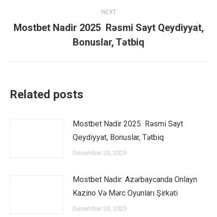
NEXT
Mostbet Nadir 2025 ️ Rəsmi Sayt Qeydiyyat,
Next
Bonuslar, Tətbiq
post:
Related posts
Mostbet Nadir 2025 ️ Rəsmi Sayt
Qeydiyyat, Bonuslar, Tətbiq
December 20, 2025
Mostbet Nadir: Azərbaycanda Onlayn
Kazino Və Mərc Oyunları Şirkəti
December 20, 2025