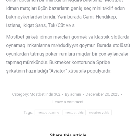
idman matçları üçün bazarların geniş seçimini təklif edən
bukmeykerlərdən biridir. Yəni burada Cəmi, Hendikep,
İstisna, İkiqat Şans, Tək/Cüt və s.
Mostbet şirkəti idman mərcləri görmək və klassik slotlarda
oynamaq imkanlarına məhdudiyyət qoymur. Burada stolüstü
oyunlardan tutmuş poker-rumlara miqdar bir çox əyləncələr
tapmaq mümkündür. Bukmeker kontorunda Spribe
şirkətinin hazırladığı “Aviator” xüsusilə populyardır.
Category:
Mostbet Indir 302
By
admin
December 20, 2025
Leave a comment
Tags:
mostbet casino
mostbet giriş
mostbet yukle
Share this article