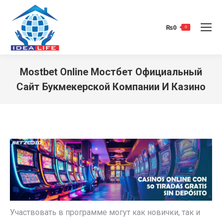
₨
0
0
Mostbet Online Мостбет Официальный
Сайт Букмекерской Компании И Казино
You are here:
Участвовать в программе могут как новички, так и