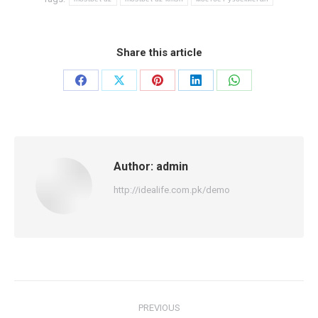
Share this article
Share
Share
Share
Share
Share
on
on
on
on
on
Facebook
X
Pinterest
LinkedIn
WhatsApp
Author:
admin
http://idealife.com.pk/demo
Post
PREVIOUS