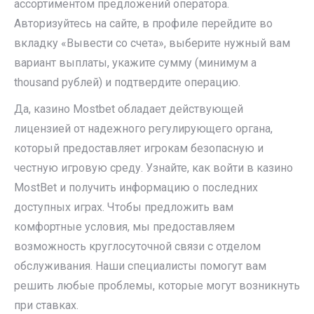
ассортиментом предложений оператора.
Авторизуйтесь на сайте, в профиле перейдите во
вкладку «Вывести со счета», выберите нужный вам
вариант выплаты, укажите сумму (минимум a
thousand рублей) и подтвердите операцию.
Да, казино Mostbet обладает действующей
лицензией от надежного регулирующего органа,
который предоставляет игрокам безопасную и
честную игровую среду. Узнайте, как войти в казино
MostBet и получить информацию о последних
доступных играх. Чтобы предложить вам
комфортные условия, мы предоставляем
возможность круглосуточной связи с отделом
обслуживания. Наши специалисты помогут вам
решить любые проблемы, которые могут возникнуть
при ставках.