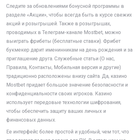
Следите за обновлениями бонусной программы в
разделе «Акции», чтобы всегда быть в курсе свежих
акций и розыгрышей. Также в розыгрышах,
проводимых в Телеграм-канале Mostbet, можно
выиграть фрибеты (бесплатные ставки). Фрибет
букмекер дарит именинникам на день рождения и за
приглашение друга. Служебные статьи (О нас,
Правила, Контакты, Мобильная версия и другие)
традиционно расположены внизу сайта. Да, казино
Mostbet придает большое значение безопасности и
конфиденциальности своих игроков. Казино
использует передовые технологии шифрования,
чтобы обеспечить защиту ваших личных и
финансовых данных.
Ее интерфейс более простой и удобный, чем тот, что