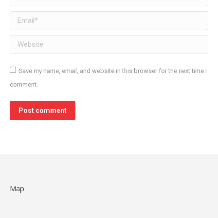
Email *
Website
Save my name, email, and website in this browser for the next time I
comment.
Post comment
Map