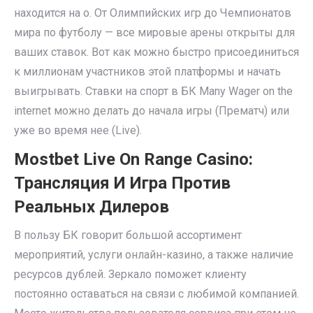
находится на о. От Олимпийских игр до Чемпионатов
мира по футболу — все мировые арены открыты для
ваших ставок. Вот как можно быстро присоединиться
к миллионам участников этой платформы и начать
выигрывать. Ставки на спорт в БК Many Wager on the
internet можно делать до начала игры (Прематч) или
уже во время нее (Live).
Mostbet Live On Range Casino:
Трансляция И Игра Против
Реальных Дилеров
В пользу БК говорит большой ассортимент
мероприятий, услуги онлайн-казино, а также наличие
ресурсов дублей. Зеркало поможет клиенту
постоянно оставаться на связи с любимой компанией.