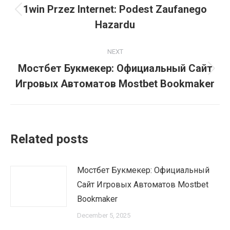
navigation
1win Przez Internet: Podest Zaufanego
Previous
Hazardu
post:
NEXT
Мостбет Букмекер: Официальный Сайт
Next
Игровых Автоматов Mostbet Bookmaker
post:
Related posts
Мостбет Букмекер: Официальный
Сайт Игровых Автоматов Mostbet
Bookmaker
December 5, 2025