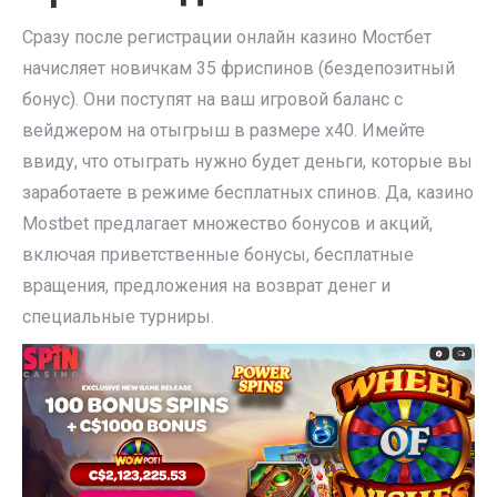
Сразу после регистрации онлайн казино Мостбет
начисляет новичкам 35 фриспинов (бездепозитный
бонус). Они поступят на ваш игровой баланс с
вейджером на отыгрыш в размере х40. Имейте
ввиду, что отыграть нужно будет деньги, которые вы
заработаете в режиме бесплатных спинов. Да, казино
Mostbet предлагает множество бонусов и акций,
включая приветственные бонусы, бесплатные
вращения, предложения на возврат денег и
специальные турниры.