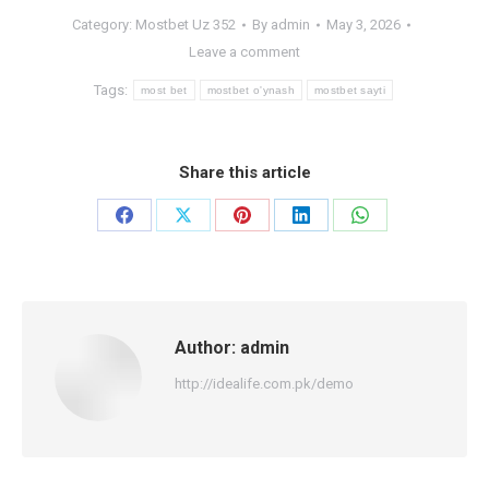
Category:
Mostbet Uz 352
By
admin
May 3, 2026
Leave a comment
Tags:
most bet
mostbet o'ynash
mostbet sayti
Share this article
Share
Share
Share
Share
Share
on
on
on
on
on
Facebook
X
Pinterest
LinkedIn
WhatsApp
Author:
admin
http://idealife.com.pk/demo