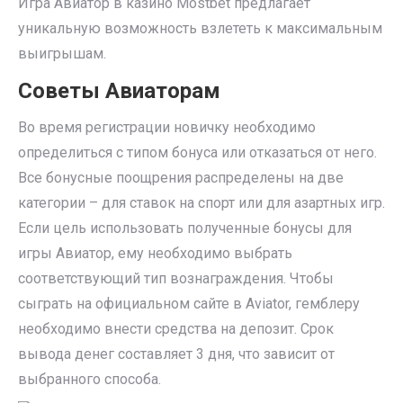
Игра Авиатор в казино Mostbet предлагает
уникальную возможность взлететь к максимальным
выигрышам.
Советы Авиаторам
Во время регистрации новичку необходимо
определиться с типом бонуса или отказаться от него.
Все бонусные поощрения распределены на две
категории – для ставок на спорт или для азартных игр.
Если цель использовать полученные бонусы для
игры Авиатор, ему необходимо выбрать
соответствующий тип вознаграждения. Чтобы
сыграть на официальном сайте в Aviator, гемблеру
необходимо внести средства на депозит. Срок
вывода денег составляет 3 дня, что зависит от
выбранного способа.