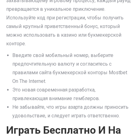
захватывающему игровому процессу, каждый раунд
превращается в уникальное приключение.
Используйте код при регистрации, чтобы получить
самый крупный приветственный бонус, который
можно использовать в казино или букмекерской
конторе.
Введите свой мобильный номер, выберите
предпочтительную валюту и согласитесь с
правилами сайта букмекерской конторы Mostbet
On The Internet.
Это новая современная разработка,
привлекающая внимание гемблеров.
Не забывайте, что игры азарта должны приносить
удовольствие, и следует играть ответственно.
Играть Бесплатно И На