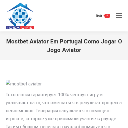
₨
0
0
Mostbet Aviator Em Portugal Como Jogar O
Jogo Aviator
You are here:
Технология гарантирует 100% честную игру и
указывает на то, что вмешаться в результат процесса
невозможно. Генерация запускается с помощью
игроков, которые уже принимали участие в раунде.
Таким образом, результат раунда формируется с