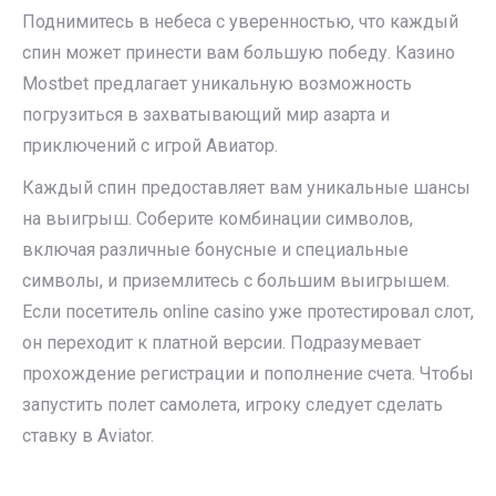
Поднимитесь в небеса с уверенностью, что каждый
спин может принести вам большую победу. Казино
Mostbet предлагает уникальную возможность
погрузиться в захватывающий мир азарта и
приключений с игрой Авиатор.
Каждый спин предоставляет вам уникальные шансы
на выигрыш. Соберите комбинации символов,
включая различные бонусные и специальные
символы, и приземлитесь с большим выигрышем.
Если посетитель online casino уже протестировал слот,
он переходит к платной версии. Подразумевает
прохождение регистрации и пополнение счета. Чтобы
запустить полет самолета, игроку следует сделать
ставку в Aviator.