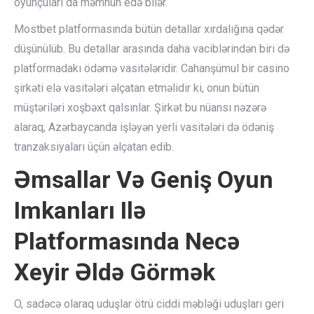
oyunçuları da məmnun edə bilər.
Mostbet platformasında bütün detallar xırdalığına qədər
düşünülüb. Bu detallar arasında daha vaciblərindən biri də
platformadakı ödəmə vasitələridir. Cahanşümul bir casino
şirkəti elə vasitələri əlçatan etməlidir ki, onun bütün
müştəriləri xoşbəxt qalsınlar. Şirkət bu nüansı nəzərə
alaraq, Azərbaycanda işləyən yerli vasitələri də ödəniş
tranzaksiyaları üçün əlçatan edib.
Əmsallar Və Geniş Oyun
Imkanları Ilə
Platformasında Necə
Xeyir Əldə Görmək
O, sadəcə olaraq uduşlar ötrü ciddi məbləği uduşları geri