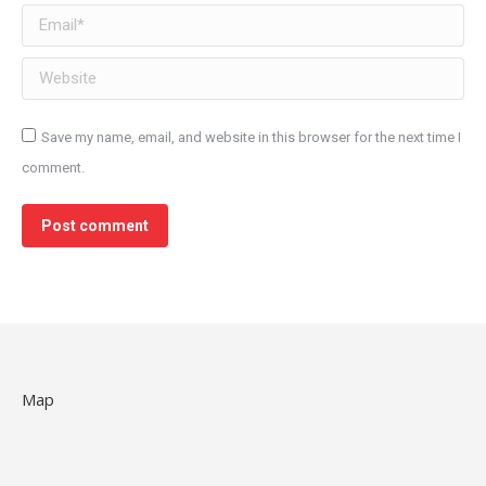
Email *
Website
Save my name, email, and website in this browser for the next time I
comment.
Post comment
Map