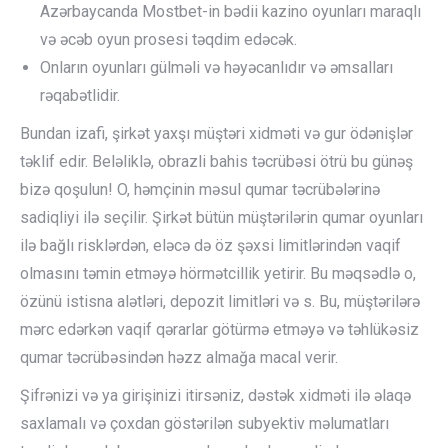
Azərbaycanda Mostbet-in bədii kazino oyunları maraqlı
və əcəb oyun prosesi təqdim edəcək.
Onların oyunları gülməli və həyəcanlıdır və əmsalları
rəqabətlidir.
Bundan izafi, şirkət yaxşı müştəri xidməti və gur ödənişlər
təklif edir. Beləliklə, obrazli bahis təcrübəsi ötrü bu günəş
bizə qoşulun! O, həmçinin məsul qumar təcrübələrinə
sadiqliyi ilə seçilir. Şirkət bütün müştərilərin qumar oyunları
ilə bağlı risklərdən, eləcə də öz şəxsi limitlərindən vaqif
olmasını təmin etməyə hörmətcillik yetirir. Bu məqsədlə o,
özünü istisna alətləri, depozit limitləri və s. Bu, müştərilərə
mərc edərkən vaqif qərarlar götürmə etməyə və təhlükəsiz
qumar təcrübəsindən həzz almağa macal verir.
Şifrənizi və ya girişinizi itirsəniz, dəstək xidməti ilə əlaqə
saxlamalı və çoxdan göstərilən subyektiv məlumatları