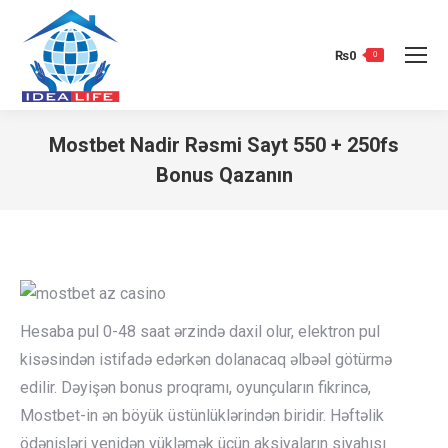
₨
0
0
Mostbet Nadir Rəsmi Sayt 550 + 250fs
Bonus Qazanın
You are here:
Hesaba pul 0-48 saat ərzində daxil olur, elektron pul
kisəsindən istifadə edərkən dolanacaq əlbəəl götürmə
edilir. Dəyişən bonus proqramı, oyunçuların fikrincə,
Mostbet-in ən böyük üstünlüklərindən biridir. Həftəlik
ödənişləri yenidən yükləmək üçün aksiyaların siyahısı