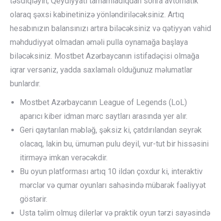
təsdiqləyin; Qeydiyyatı tamamladıqdan sonra avtomatik
olaraq şəxsi kabinetinizə yönləndiriləcəksiniz. Artıq
hesabınızın balansınızı artıra biləcəksiniz və qətiyyən vahid
məhdudiyyət olmadan əməli pulla oynamağa başlaya
biləcəksiniz. Mostbet Azərbaycanın istifadəçisi olmağa
iqrar versəniz, yadda saxlamalı olduğunuz məlumatlar
bunlardır.
Mostbet Azərbaycanın League of Legends (LoL)
aparıcı kiber idman mərc saytları arasında yer alır.
Geri qaytarılan məbləğ, şəksiz ki, çatdırılandan seyrək
olacaq, lakin bu, ümumən pulu deyil, vur-tut bir hissəsini
itirməyə imkan verəcəkdir.
Bu oyun platforması artıq 10 ildən çoxdur ki, interaktiv
mərclər və qumar oyunları sahəsində mübarək fəaliyyət
göstərir.
Usta təlim olmuş dilerlər və praktik oyun tərzi sayəsində