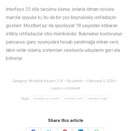
İnterfeys 25 dilə tərcümə olunur, onlarla idman növünə
mərclər qoyulur ki, bu da bir çox beynəlxalq istifadəçini
göstərir. Mostbet.az-da qeydiyyat 18 yaşından etibarən
elliklə istifadəçilər ötrü mümkündür. Bukmeker kontorunun
pəncərəsi gənc oyunçulara hesab yaratmağa imkan verir,
lakin onlar ödəniş sistemləri vasitəsilə uduşlarını geri ala
bilmirlər.
Category:
Mostbet Kazino 218
By
admin
February 5, 2026
Leave a comment
Tags:
mostbet az casino
mostbet com
mostbet login
Share this article