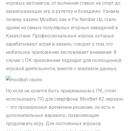
игровых автоматов, от волнения ставок на спорт до
захватывающих игр в рулетку и блэкджек. Узнаем
почему казино Mostbet, как и Pin Number Up, стало
одним из самых популярных игорных заведений в
Казахстане. Профессиональные игроки, которые
зарабатывают играя в казино, говорят о том, что
мобильное приложение заслуживает внимания. В
случае с ПК приложение подходит для полноценной
игровой деятельности, вместе с анализом данных.
Но если не хочется быть привязанным к ПК, стоит
использовать ПО для смартфона. Mostbet KZ зеркало
– это проверенное временем решение, но есть и
дополнительные варианты, позволяющие
продолжить игру. Для постоянных игроков