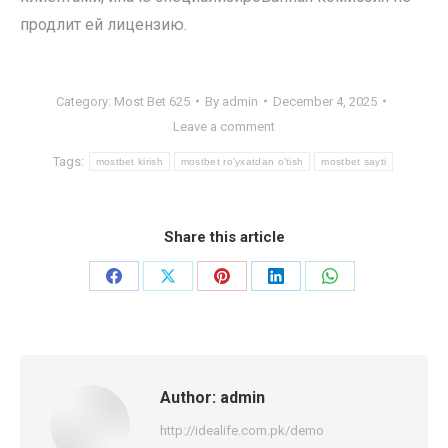
продлит ей лицензию.
Category:
Most Bet 625
By
admin
December 4, 2025
Leave a comment
Tags:
mostbet kirish
mostbet ro'yxatdan o'tish
mostbet sayti
Share this article
Share
Share
Share
Share
Share
on
on
on
on
on
Facebook
X
Pinterest
LinkedIn
WhatsApp
Author:
admin
http://idealife.com.pk/demo