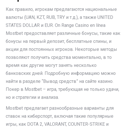
Как правило, игрокам предлагаются национальные
валюты (UAN, KZT, RUB, TRY и т.д.), а также UNITED
STATES DOLLAR и EUR. On Range Casino en línea
Mostbet предоставляет различные бонусы, такие как
бонусы на первый депозит, бесплатные спины, и
акции для постоянных игроков. Некоторые методы
позволяют получить средства моментально, в то
время как другие могут занять несколько
банковских дней. Подробную информацию можно
найти в разделе “Вывод средств” на сайте казино.
Покер в Mostbet – игра, требующая не только удачи,
но и стратегии и анализа.
Mostbet предлагает разнообразные варианты для
ставок на киберспорт, включая такие популярные
игры, как DOTA 2, VALORANT, COUNTER-STRIKE и