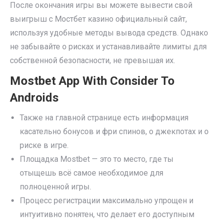
После окончания игры вы можете вывести свой
выигрыш с Мостбет казино официальный сайт,
используя удобные методы вывода средств. Однако
не забывайте о рисках и устанавливайте лимиты для
собственной безопасности, не превышая их.
Mostbet App With Consider To
Androids
Также на главной странице есть информация
касательно бонусов и фри спинов, о джекпотах и о
риске в игре.
Площадка Mostbet — это то место, где ты
отыщешь всё самое необходимое для
полноценной игры.
Процесс регистрации максимально упрощен и
интуитивно понятен, что делает его доступным