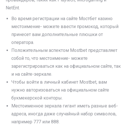
NetEnt.
Во время регистрации на сайте Мостбет казино
местоимение- можете ввести промокод, который
принесет вам дополнительные плюшки от
оператора.
Положительным аспектом Mostbet представляет
собой то, что местоимение- можете
зарегистрироваться как на официальном сайте, так
и на сайте-зеркале.
Чтобы войти в личный кабинет Mostbet, вам
нужно авторизоваться на официальном сайте
букмекерской конторы.
Местоименное зеркала гигант иметь разные веб-
адреса, иногда даже случайный набор символов,
например 777 или 888.