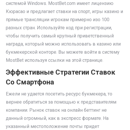
системой Windows. MostBet.com имеет лицензию
Кюрасао и предлагает ставки на спорт, игры казино и
прямые трансляции игрокам примерно изо 100
разных стран. Используйте код при регистрации,
чтобы получить самый крупный приветственный
награда, который можно использовать в казино или
букмекерской конторе. Вы можете войти в систему
MostBet используя ссылки на этой странице.
Эффективные Стратегии Ставок
Со Смартфона
Ежели не удается посетить ресурс букмекера, то
вернее обратиться за помощью к представителям
компании. Рынок ставок на онлайн беттинг не
данный огромный, как в экспресс формате. На
указанный местоположение почты придет