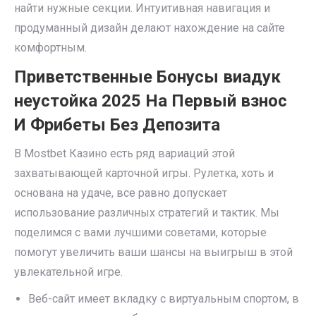
найти нужные секции. Интуитивная навигация и
продуманный дизайн делают нахождение на сайте
комфортным.
Приветственные Бонусы виадук
неустойка 2025 На Первый взнос
И Фрибеты Без Депозита
В Mostbet Казино есть ряд вариаций этой
захватывающей карточной игры. Рулетка, хоть и
основана на удаче, все равно допускает
использование различных стратегий и тактик. Мы
поделимся с вами лучшими советами, которые
помогут увеличить ваши шансы на выигрыш в этой
увлекательной игре.
Веб-сайт имеет вкладку с виртуальным спортом, в