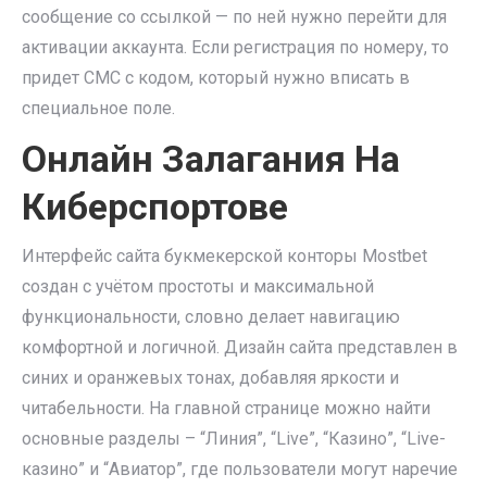
сообщение со ссылкой — по ней нужно перейти для
активации аккаунта. Если регистрация по номеру, то
придет СМС с кодом, который нужно вписать в
специальное поле.
Онлайн Залагания На
Киберспортове
Интерфейс сайта букмекерской конторы Mostbet
создан с учётом простоты и максимальной
функциональности, словно делает навигацию
комфортной и логичной. Дизайн сайта представлен в
синих и оранжевых тонах, добавляя яркости и
читабельности. На главной странице можно найти
основные разделы – “Линия”, “Live”, “Казино”, “Live-
казино” и “Авиатор”, где пользователи могут наречие