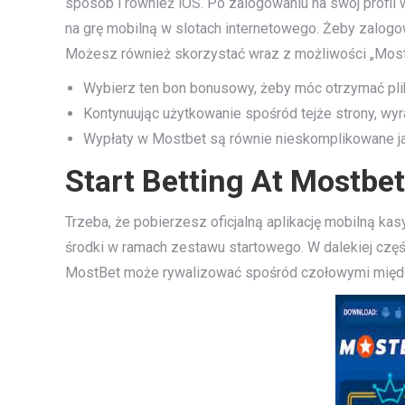
sposób i również iOS. Po zalogowaniu na swój profi
na grę mobilną w slotach internetowego. Żeby zalogo
Możesz również skorzystać wraz z możliwości „Most
Wybierz ten bon bonusowy, żeby móc otrzymać pli
Kontynuując użytkowanie spośród tejże strony, wy
Wypłaty w Mostbet są równie nieskomplikowane jak
Start Betting At Mostbe
Trzeba, że pobierzesz oficjalną aplikację mobilną ka
środki w ramach zestawu startowego. W dalekiej czę
MostBet może rywalizować spośród czołowymi międ