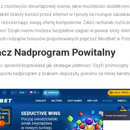
tać z możliwości dwuetapowej ocenie, jakie możliwości dodatk
skim branży konsol przez internet w riposty na rosnące zacieka
 i rozszerzając swoją ofertę komputerów. Załóż rachunek rozli
mo! Dzięki niemu możesz bezpłatnie zagrać w pewne sloty intern
szych rodzajów bonusów proponowanych poprzez Mostbet w Pol
cz Nadprogram Powitalny
 spośród kryptowalut jak strategie płatności. Szyfr promocyjn
sportu nadprogram z brakiem depozytu, pomimo że mniej lukraty