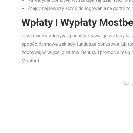
Na witrynie domowej wyszukuje się dział FAQ, w 
Znajdź najnowszy adres do logowania na górze tej
Wpłaty I Wypłaty Mostbe
Użytkownicy zdobywają punkty, stawiając zakłady na 
sposób darmowe zakłady, fundusze bonusowe lub ruc
zdobywając więcej punktów. Bonusy i promocje mają 
Mostbet.
Cate