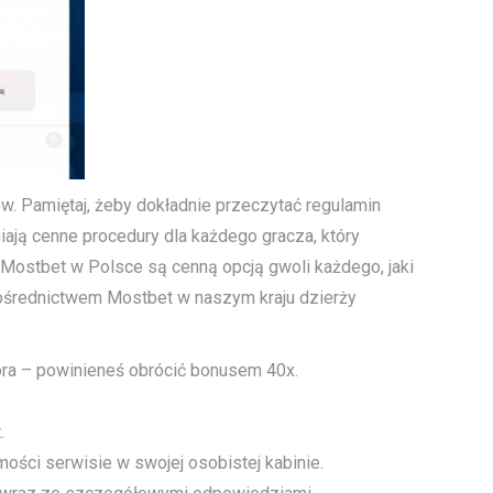
Pamiętaj, żeby dokładnie przeczytać regulamin
ają cenne procedury dla każdego gracza, który
Mostbet w Polsce są cenną opcją gwoli każdego, jaki
pośrednictwem Mostbet w naszym kraju dzierży
ora – powinieneś obrócić bonusem 40x.
.
ości serwisie w swojej osobistej kabinie.