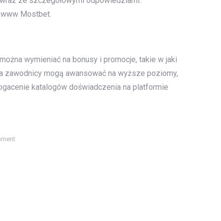
ie wraz ze szczegółowymi odpowiedziami.
ny www Mostbet.
ożna wymieniać na bonusy i promocje, takie w jaki
w, a zawodnicy mogą awansować na wyższe poziomy,
ogacenie katalogów doświadczenia na platformie
mment