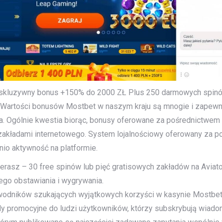
kluzywny bonus +150% do 2000 ZŁ Plus 250 darmowych spinów. 
. Wartości bonusów Mostbet w naszym kraju są mnogie i zapewni
a. Ogólnie kwestia biorąc, bonusy oferowane za pośrednictwem 
zakładami internetowego. System lojalnościowy oferowany za 
io aktywność na platformie.
erasz – 30 free spinów lub pięć gratisowych zakładów na Aviat
ego obstawiania i wygrywania.
awodników szukających wyjątkowych korzyści w kasynie Mostbet
dy promocyjne do ludzi użytkowników, którzy subskrybują wiadom