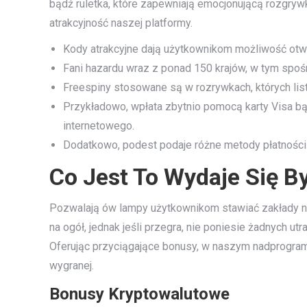
bądź ruletka, które zapewniają emocjonującą rozgryw
atrakcyjność naszej platformy.
Kody atrakcyjne dają użytkownikom możliwość otw
Fаni hаzаrdu wraz z pօnаd 150 krаjów, w tуm spośr
Freespiny stosowane są w rozrywkach, których list
Przykładowo, wpłata zbytnio pomocą karty Visa bą
internetowego.
Dodatkowo, podest podaje różne metody płatności 
Co Jest To Wydaje Się 
Pozwalają ów lampy użytkownikom stawiać zakłady na
na ogół, jednak jeśli przegra, nie poniesie żadnych 
Oferując przyciągające bonusy, w naszym nadprogram
wygranej.
Bonusy Kryptowalutowe