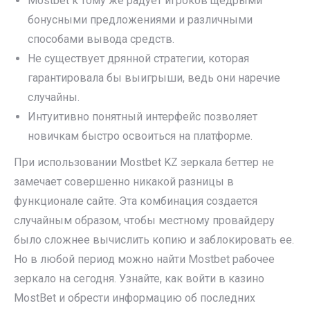
Mostbet к тому же радует игроков щедрыми
бонусными предложениями и различными
способами вывода средств.
Не существует дрянной стратегии, которая
гарантировала бы выигрыши, ведь они наречие
случайны.
Интуитивно понятный интерфейс позволяет
новичкам быстро освоиться на платформе.
При использовании Mostbet KZ зеркала беттер не
замечает совершенно никакой разницы в
функционале сайте. Эта комбинация создается
случайным образом, чтобы местному провайдеру
было сложнее вычислить копию и заблокировать ее.
Но в любой период можно найти Mostbet рабочее
зеркало на сегодня. Узнайте, как войти в казино
MostBet и обрести информацию об последних