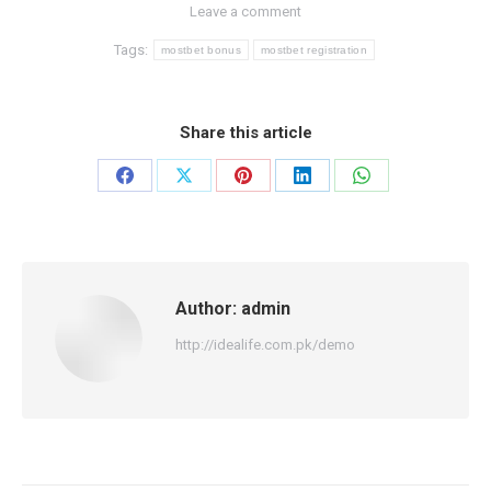
Leave a comment
Tags:
mostbet bonus
mostbet registration
Share this article
Share
Share
Share
Share
Share
on
on
on
on
on
Facebook
X
Pinterest
LinkedIn
WhatsApp
Author:
admin
http://idealife.com.pk/demo