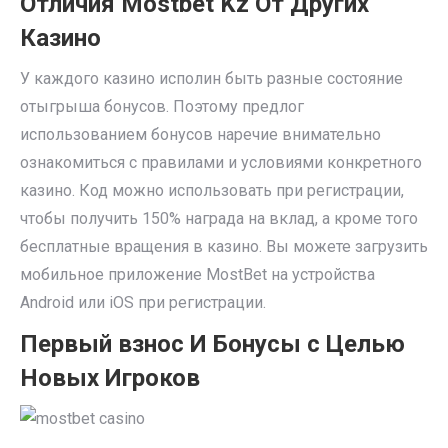
Отличия Mostbet Kz От Других
Казино
У каждого казино исполин быть разные состояние
отыгрыша бонусов. Поэтому предлог
использованием бонусов наречие внимательно
ознакомиться с правилами и условиями конкретного
казино. Код можно использовать при регистрации,
чтобы получить 150% награда на вклад, а кроме того
бесплатные вращения в казино. Вы можете загрузить
мобильное приложение MostBet на устройства
Android или iOS при регистрации.
Первый взнос И Бонусы с Целью
Новых Игроков