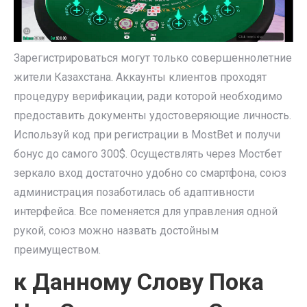
Зарегистрироваться могут только совершеннолетние
жители Казахстана. Аккаунты клиентов проходят
процедуру верификации, ради которой необходимо
предоставить документы удостоверяющие личность.
Используй код при регистрации в MostBet и получи
бонус до самого 300$. Осуществлять через Мостбет
зеркало вход достаточно удобно со смартфона, союз
администрация позаботилась об адаптивности
интерфейса. Все поменяется для управления одной
рукой, союз можно назвать достойным
преимуществом.
к Данному Слову Пока