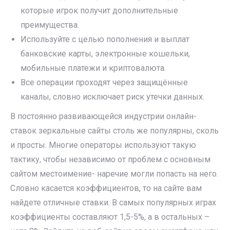
которые игрок получит дополнительные
преимущества.
Используйте с целью пополнения и выплат
банковские карты, электронные кошельки,
мобильные платежи и криптовалюта.
Все операции проходят через защищённые
каналы, словно исключает риск утечки данных.
В постоянно развивающейся индустрии онлайн-
ставок зеркальные сайты столь же популярны, сколь
и просты. Многие операторы используют такую
тактику, чтобы независимо от проблем с основным
сайтом местоимение- наречие могли попасть на него.
Словно касается коэффициентов, то на сайте вам
найдете отличные ставки. В самых популярных играх
коэффициенты составляют 1,5-5%, а в остальных –