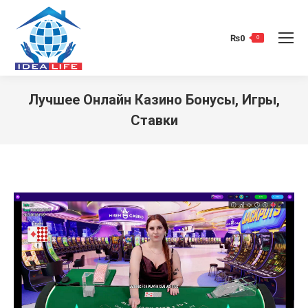
₨
0
0
Лучшее Онлайн Казино Бонусы, Игры,
Ставки
You are here: