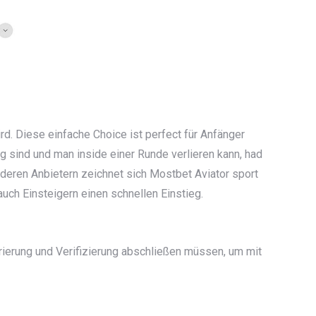
d. Diese einfache Choice ist perfect für Anfänger
g sind und man inside einer Runde verlieren kann, had
deren Anbietern zeichnet sich Mostbet Aviator sport
auch Einsteigern einen schnellen Einstieg.
ierung und Verifizierung abschließen müssen, um mit