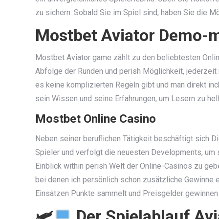
zu sichern. Sobald Sie im Spiel sind, haben Sie die Mö
Mostbet Aviator Demo-
Mostbet Aviator game zählt zu den beliebtesten Onlin
Abfolge der Runden und perish Möglichkeit, jederzeit
es keine komplizierten Regeln gibt und man direkt in
sein Wissen und seine Erfahrungen, um Lesern zu helf
Mostbet Online Casino
Neben seiner beruflichen Tätigkeit beschäftigt sich Di
Spieler und verfolgt die neuesten Developments, um s
Einblick within perish Welt der Online-Casinos zu geb
bei denen ich persönlich schon zusätzliche Gewinne e
Einsätzen Punkte sammelt und Preisgelder gewinnen 
🛩
Der Spielablauf Av