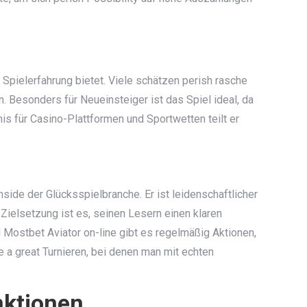
Spielerfahrung bietet. Viele schätzen perish rasche
. Besonders für Neueinsteiger ist das Spiel ideal, da
is für Casino-Plattformen und Sportwetten teilt er
nside der Glücksspielbranche. Er ist leidenschaftlicher
Zielsetzung ist es, seinen Lesern einen klaren
l Mostbet Aviator on-line gibt es regelmäßig Aktionen,
 a great Turnieren, bei denen man mit echten
nktionen