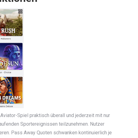
iator-Spiel praktisch überall und jederzeit mit nur
laufenden Sportereignissen teilzunehmen. Nutzer
eren. Pass Away Quoten schwanken kontinuierlich je