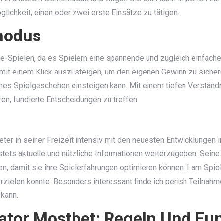
glichkeit, einen oder zwei erste Einsätze zu tätigen.
modus
e-Spielen, da es Spielern eine spannende und zugleich einfache 
 mit einem Klick auszusteigen, um den eigenen Gewinn zu sichern
ches Spielgeschehen einsteigen kann. Mit einem tiefen Verständn
en, fundierte Entscheidungen zu treffen.
eter in seiner Freizeit intensiv mit den neuesten Entwicklungen i
tets aktuelle und nützliche Informationen weiterzugeben. Seine 
en, damit sie ihre Spielerfahrungen optimieren können. I am Spie
rzielen konnte. Besonders interessant finde ich perish Teilnahme
kann.
iator Mostbet: Regeln Und Fu