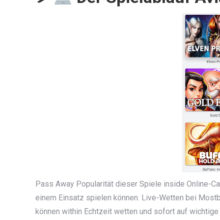
Pass Away Popularität dieser Spiele inside Online-Cas
einem Einsatz spielen können. Live-Wetten bei Mostb
können within Echtzeit wetten und sofort auf wichti