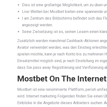
Dies ist eine großartige Möglichkeit, um zu üben u
Live-Wetten bei Mostbet bieten eine spannende un
I am Zentrum des Bildschirms befindet sich das Fl
angezeigt werden.
Seine Zielsetzung ist es, seinen Lesern einen klar
Zusätzlich werden manchmal Cashback-Aktionen angebo
Aviator verwendet werden, was den Einstieg erleichter
spielen möchte, kann je nach Konto bis zu mehreren H
Einsatzmittel möglich sind, je nach Einstellung im e
dass Sie pass away Registrierung und Verifizierung 
Mostbet On The Internet
Mostbet ist eine renommierte Plattform, perish umfa
wird. Internet marketing Folgenden finden Sie einen Ü
Einblicke in die Angebote dieses Anbieters suchen. A