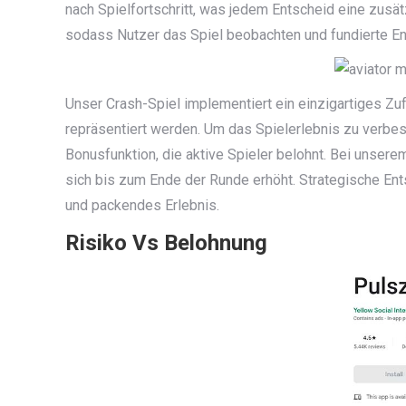
nach Spielfortschritt, was jedem Entscheid eine zusät
sodass Nutzer das Spiel beobachten und fundierte En
Unser Crash-Spiel implementiert ein einzigartiges Zu
repräsentiert werden. Um das Spielerlebnis zu verbes
Bonusfunktion, die aktive Spieler belohnt. Bei unserem
sich bis zum Ende der Runde erhöht. Strategische Ent
und packendes Erlebnis.
Risiko Vs Belohnung