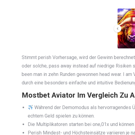
Stimmt perish Vorhersage, wird der Gewinn berechnet,
oder solche, pass away instead auf niedrige Risiken s
been man in zehn Runden gewonnen head wear. I am Ve
durch eine besonders einfache und intuitive Bedienung 
Mostbet Aviator Im Vergleich Zu 
Während der Demomodus als hervorragendes Übung
echtem Geld spielen zu können.
Die Multiplikatoren starten bei one,01x und können
Perish Mindest- und Höchsteinsätze variieren je nac