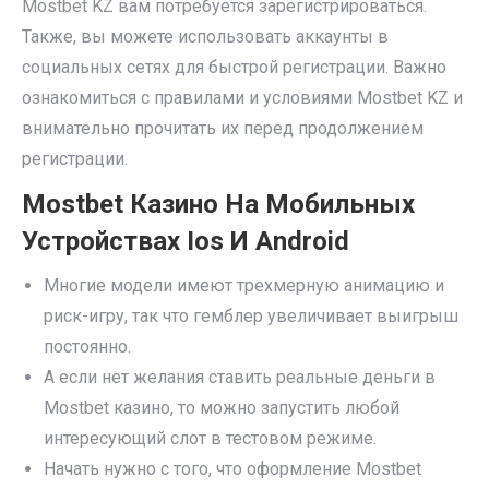
Mostbet KZ вам потребуется зарегистрироваться.
Также, вы можете использовать аккаунты в
социальных сетях для быстрой регистрации. Важно
ознакомиться с правилами и условиями Mostbet KZ и
внимательно прочитать их перед продолжением
регистрации.
Mostbet Казино На Мобильных
Устройствах Ios И Android
Многие модели имеют трехмерную анимацию и
риск-игру, так что гемблер увеличивает выигрыш
постоянно.
А если нет желания ставить реальные деньги в
Mostbet казино, то можно запустить любой
интересующий слот в тестовом режиме.
Начать нужно с того, что оформление Mostbet