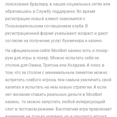
поисковике браузера, в наших социальных сетях или
обратившись в Службу поддержки. Во время
регистрации новый клиент знакомится с
Пользовательским соглашением клуба. В
регистрационной форме указывают возраст и дают
согласие на получение услуг букмекера и казино.
На официальном сайте Mostbet казино есть и покер-
рум для игры в покер. Можно испытать себя за
столом для Омахи, Тритона или Холдема. А плюс в
том, что за столом с минимальным лимитом можно
встретить слабого игрока, тем самым увеличить свой
капитал и испытать на нем новые стратегии. А если
нет желания ставить реальные деньги в Mostbet
казино, то можно запустить любой интересующий
слот в тестовом режиме. Бесплатная игра привлекает
внимание не только новичка, но и опытного игрока.