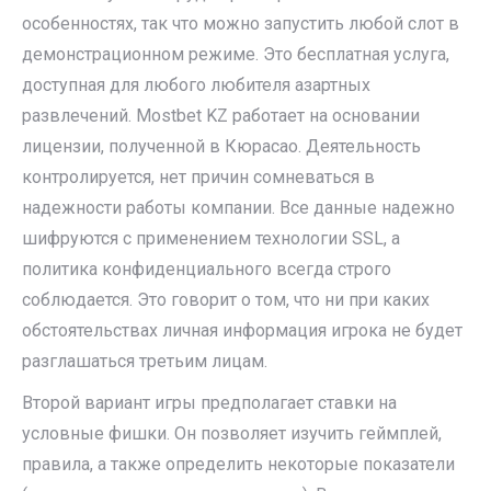
особенностях, так что можно запустить любой слот в
демонстрационном режиме. Это бесплатная услуга,
доступная для любого любителя азартных
развлечений. Mostbet KZ работает на основании
лицензии, полученной в Кюрасао. Деятельность
контролируется, нет причин сомневаться в
надежности работы компании. Все данные надежно
шифруются с применением технологии SSL, а
политика конфиденциального всегда строго
соблюдается. Это говорит о том, что ни при каких
обстоятельствах личная информация игрока не будет
разглашаться третьим лицам.
Второй вариант игры предполагает ставки на
условные фишки. Он позволяет изучить геймплей,
правила, а также определить некоторые показатели