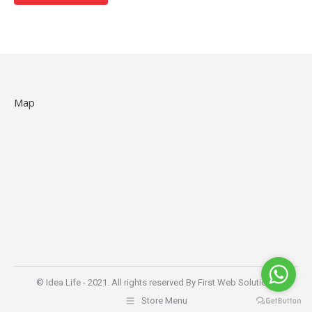
Map
© Idea Life - 2021. All rights reserved By
First Web Solutions
Store Menu