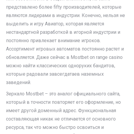
представлено более fifty производителей, которые
являются лидерами в индустрии. Конечно, нельзя не
выделить и игру Авиатор, которая является
нестандартной разработкой в игорной индустрии и
постоянно привлекает внимание игроков.
Ассортимент игровых автоматов постоянно растет и
обновляется. Даже сейчас в Mostbet on range casino
можно найти классических одноруких бандитов,
которые радовали завсегдатаев наземных
заведений.
Зеркало Mostbet – это аналог официального сайта,
который в точности повторяет его оформление, но
имеет другой доменный адрес. Функциональная
составляющая никак не отличается от основного
ресурса, так что можно быстро освоиться и