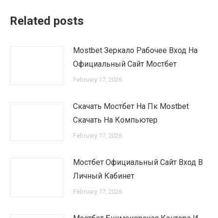
Related posts
Mostbet Зеркало Рабочее Вход На
Официальный Сайт Мостбет
February 17, 2026
Скачать Мостбет На Пк Mostbet
Скачать На Компьютер
February 17, 2026
Мостбет Официальный Сайт Вход В
Личный Кабинет
February 17, 2026