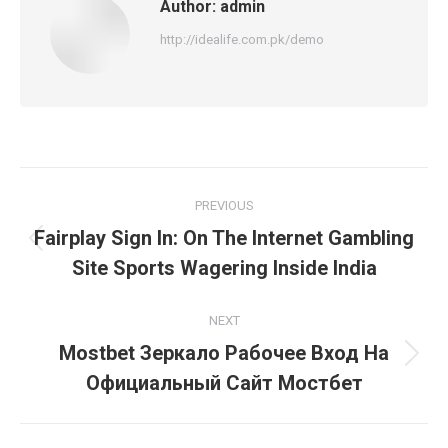
Author:
admin
http://idealife.com.pk/demo
Post
PREVIOUS
navigation
Fairplay Sign In: On The Internet Gambling
Previous
Site Sports Wagering Inside India
post:
NEXT
Mostbet Зеркало Рабочее Вход На
Next
Официальный Сайт Мостбет
post: