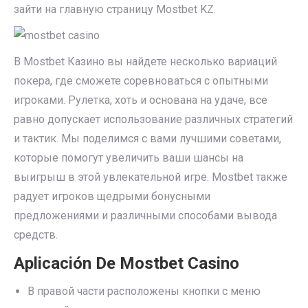
зайти на главную страницу Mostbet KZ.
В Mostbet Казино вы найдете несколько вариаций
покера, где сможете соревноваться с опытными
игроками. Рулетка, хоть и основана на удаче, все
равно допускает использование различных стратегий
и тактик. Мы поделимся с вами лучшими советами,
которые помогут увеличить ваши шансы на
выигрыш в этой увлекательной игре. Mostbet также
радует игроков щедрыми бонусными
предложениями и различными способами вывода
средств.
Aplicación De Mostbet Casino
В правой части расположены кнопки с меню