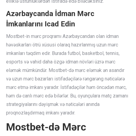
elliklə üstünlüklərdən istifadə edə biləcəksiniz.
Azərbaycanda İdman Mərc
İmkanlarını Icad Edin
Mostbet-in mərc proqramı Azərbaycandan olan idman
həvəskarları ötrü xüsusi olaraq hazırlanmış uzun mərc
imkanları təqdim edir. Burada futbol, basketbol, tennis,
esports və vahid daha özgə idman növləri üzrə mərc
eləmək mümkündür. Mostbet-də mərc eləmək ən asandır
və uzun mərc bazarları istifadəçilərə rəngarəng nəticələrə
mərc etmə imkanı yaradır. İstifadəçilər həm öncədən mərc,
həm də canlı mərc edə bilərlər. Bu, oyunçulara matç zamanı
strategiyalarını dəyişmək və nəticələri anında
proqnozlaşdırmaq imkanı yaradır.
Mostbet-də Mərc