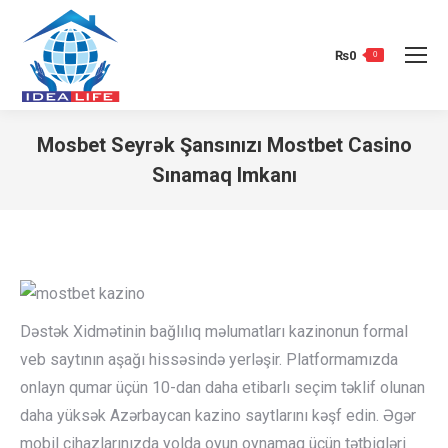
₨
0
0
Mosbet Seyrək Şansınızı Mostbet Casino
Sınamaq Imkanı
You are here:
Dəstək Xidmətinin bağlılıq məlumatları kazinonun formal
veb saytının aşağı hissəsində yerləşir. Platformamızda
onlayn qumar üçün 10-dan daha etibarlı seçim təklif olunan
daha yüksək Azərbaycan kazino saytlarını kəşf edin. Əgər
mobil cihazlarınızda yolda oyun oynamaq üçün tətbiqləri