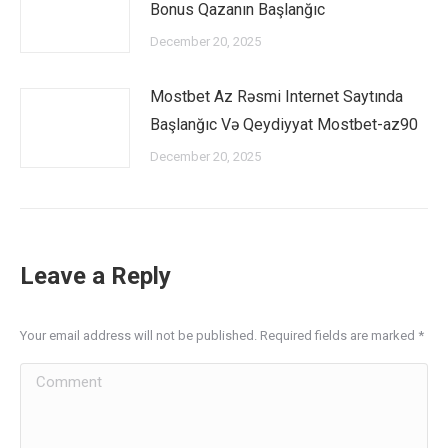
Bonus Qazanın Başlanğıc
December 20, 2025
Mostbet Az Rəsmi Internet Saytında
Başlanğıc Və Qeydiyyat Mostbet-az90
December 20, 2025
Leave a Reply
Your email address will not be published. Required fields are marked
*
Comment