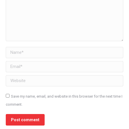
Name *
Email *
Website
Save my name, email, and website in this browser for the next time I
comment.
Post comment