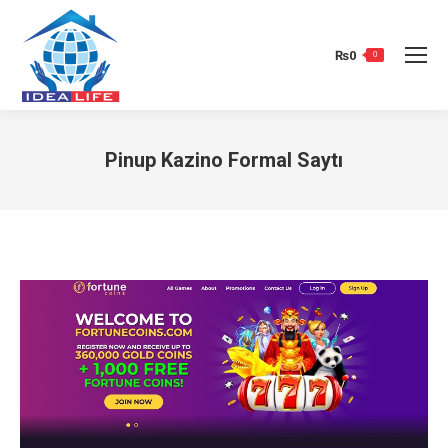
₨
0
0
Pinup Kazino Formal Saytı
You are here: