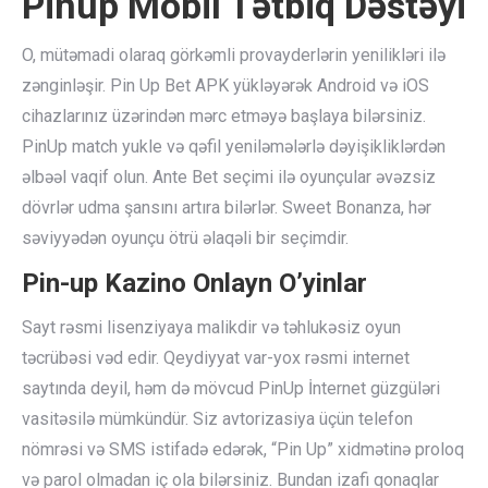
Pinup Mobil Tətbiq Dəstəyi
O, mütəmadi olaraq görkəmli provayderlərin yenilikləri ilə
zənginləşir. Pin Up Bet APK yükləyərək Android və iOS
cihazlarınız üzərindən mərc etməyə başlaya bilərsiniz.
PinUp match yukle və qəfil yeniləmələrlə dəyişikliklərdən
əlbəəl vaqif olun. Ante Bet seçimi ilə oyunçular əvəzsiz
dövrlər udma şansını artıra bilərlər. Sweet Bonanza, hər
səviyyədən oyunçu ötrü əlaqəli bir seçimdir.
Pin-up Kazino Onlayn O’yinlar
Sayt rəsmi lisenziyaya malikdir və təhlukəsiz oyun
təcrübəsi vəd edir. Qeydiyyat var-yox rəsmi internet
saytında deyil, həm də mövcud PinUp İnternet güzgüləri
vasitəsilə mümkündür. Siz avtorizasiya üçün telefon
nömrəsi və SMS istifadə edərək, “Pin Up” xidmətinə proloq
və parol olmadan iç ola bilərsiniz. Bundan izafi qonaqlar