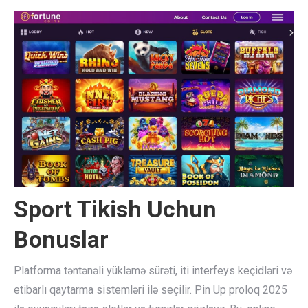
Sport Tikish Uchun
Bonuslar
Platforma təntənəli yükləmə sürəti, iti interfeys keçidləri və
etibarlı qaytarma sistemləri ilə seçilir. Pin Up proloq 2025