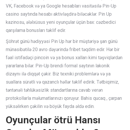
VK, Facebook və ya Google hesabları vasitəsilə Pin-Up
casino saytında hesabı aktivləşdirə biləcəklər. Pin Up
kazinosu, ələlxüsus yeni oyunçular üçün bax: cəzbedici
qarşılama bonusları təklif edir.
Şöhrət günü hədiyyəsi Pin Up hər bir müştəriyə şan günü
münasibətilə 20 avro dəyərində fribet təqdim edir. Hər bir
fəal istifadəçi pincoin və ya bonus xalları kimi təşviqlərdən
yararlana bilər. Pin-Up brendi formal saytının lakonik
dizaynı ilə diqqət çəkir. Biz texniki problemlərə və ya
suallara sürətli və qazanclı həllər təklif edirik. Tətbiqimiz,
təntənəli təhlükəsizlik standartlarına cavab verən
protokollarla məlumatlarınızı qoruyur. Bahis qucaq , çarpan
yüksəlirken çəkilin və böyük fayda əldə edin.
Oyunçular ötrü Hansı