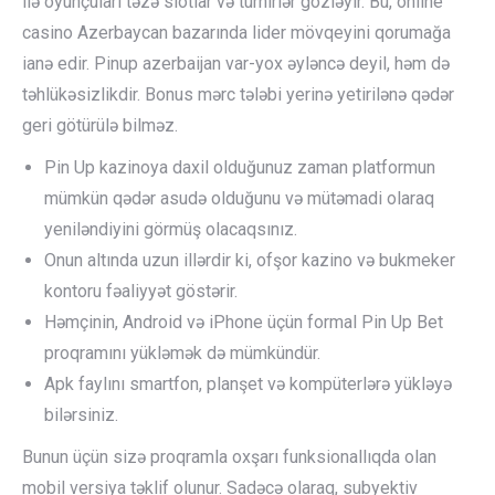
ilə oyunçuları təzə slotlar və turnirlər gözləyir. Bu, online
casino Azerbaycan bazarında lider mövqeyini qorumağa
ianə edir. Pinup azerbaijan var-yox əyləncə deyil, həm də
təhlükəsizlikdir. Bonus mərc tələbi yerinə yetirilənə qədər
geri götürülə bilməz.
Pin Up kazinoya daxil olduğunuz zaman platformun
mümkün qədər asudə olduğunu və mütəmadi olaraq
yeniləndiyini görmüş olacaqsınız.
Onun altında uzun illərdir ki, ofşor kazino və bukmeker
kontoru fəaliyyət göstərir.
Həmçinin, Android və iPhone üçün formal Pin Up Bet
proqramını yükləmək də mümkündür.
Apk faylını smartfon, planşet və kompüterlərə yükləyə
bilərsiniz.
Bunun üçün sizə proqramla oxşarı funksionallıqda olan
mobil versiya təklif olunur. Sadəcə olaraq, subyektiv