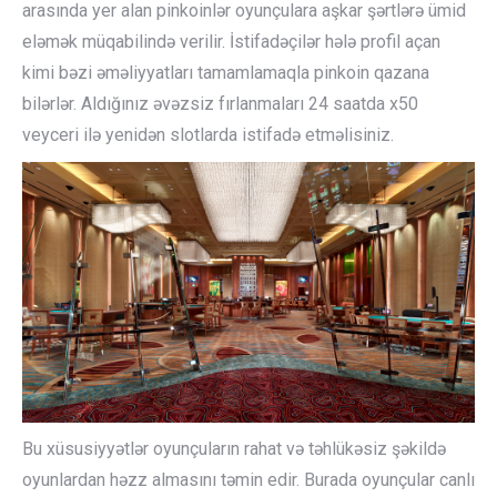
arasında yer alan pinkoinlər oyunçulara aşkar şərtlərə ümid
eləmək müqabilində verilir. İstifadəçilər hələ profil açan
kimi bəzi əməliyyatları tamamlamaqla pinkoin qazana
bilərlər. Aldığınız əvəzsiz fırlanmaları 24 saatda x50
veyceri ilə yenidən slotlarda istifadə etməlisiniz.
Bu xüsusiyyətlər oyunçuların rahat və təhlükəsiz şəkildə
oyunlardan həzz almasını təmin edir. Burada oyunçular canlı