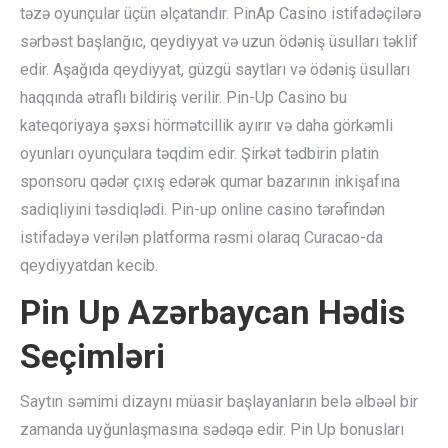
təzə oyunçular üçün əlçatandır. PinAp Casino istifadəçilərə
sərbəst başlanğıc, qeydiyyat və uzun ödəniş üsulları təklif
edir. Aşağıda qeydiyyat, güzgü saytları və ödəniş üsulları
haqqında ətraflı bildiriş verilir. Pin-Up Casino bu
kateqoriyaya şəxsi hörmətcillik ayırır və daha görkəmli
oyunları oyunçulara təqdim edir. Şirkət tədbirin platin
sponsoru qədər çıxış edərək qumar bazarının inkişafına
sadiqliyini təsdiqlədi. Pin-up online casino tərəfindən
istifadəyə verilən platforma rəsmi olaraq Curacao-da
qeydiyyatdan kecib.
Pin Up Azərbaycan Hədis
Seçimləri
Saytın səmimi dizaynı müasir başlayanların belə əlbəəl bir
zamanda uyğunlaşmasına sədəqə edir. Pin Up bonusları