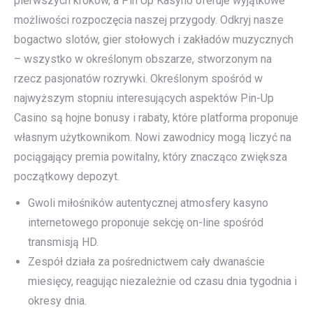
pierwszych kroków, a Pin Up Kasyno oferuje wyjątkowe
możliwości rozpoczęcia naszej przygody. Odkryj nasze
bogactwo slotów, gier stołowych i zakładów muzycznych
– wszystko w określonym obszarze, stworzonym na
rzecz pasjonatów rozrywki. Określonym spośród w
najwyższym stopniu interesujących aspektów Pin-Up
Casino są hojne bonusy i rabaty, które platforma proponuje
własnym użytkownikom. Nowi zawodnicy mogą liczyć na
pociągający premia powitalny, który znacząco zwiększa
początkowy depozyt.
Gwoli miłośników autentycznej atmosfery kasyno
internetowego proponuje sekcję on-line spośród
transmisją HD.
Zespół działa za pośrednictwem cały dwanaście
miesięcy, reagując niezależnie od czasu dnia tygodnia i
okresy dnia.