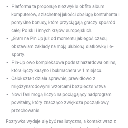
Platforma ta proponuje niezwykle obfite album
komputerów, szlachetnej jakości obsługę kontrahenta i
pomyślne bonusy, które przyciągają graczy spośród
całej Polski i innych krajów europejskich.
„Gram na Pin Up już od momentu jakiegoś czasu,
obstawiam zakłady na moją ulubioną siatkówkę i e-
sporty.
Pin-Up owo kompleksowa podest hazardowa online,
która łączy kasyno i bukmachera w 1 miejscu.
Całokształt działa sprawnie, prawidłowo z
międzynarodowymi wzorcami bezpieczeństwa.
Nowi fani mogą liczyć na pociągający nadprogram
powitalny, który znacząco zwiększa początkowy
przechowanie.
Rozrywka wydaje się być realistyczna, a kontakt wraz z