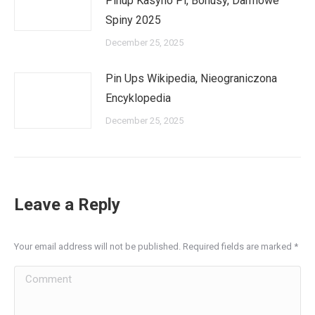
Pinup Kasyno Pl, Bonusy, Darmowe
Spiny 2025
December 25, 2025
Pin Ups Wikipedia, Nieograniczona
Encyklopedia
December 25, 2025
Leave a Reply
Your email address will not be published. Required fields are marked
*
Comment