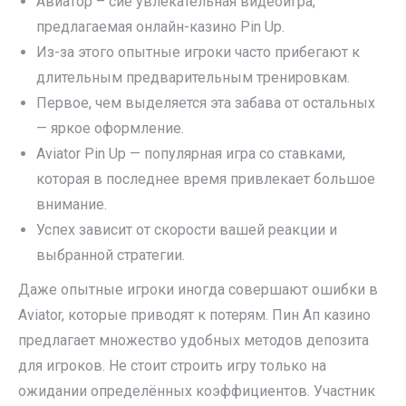
Авиатор – сие увлекательная видеоигра,
предлагаемая онлайн-казино Pin Up.
Из-за этого опытные игроки часто прибегают к
длительным предварительным тренировкам.
Первое, чем выделяется эта забава от остальных
— яркое оформление.
Aviator Pin Up — популярная игра со ставками,
которая в последнее время привлекает большое
внимание.
Успех зависит от скорости вашей реакции и
выбранной стратегии.
Даже опытные игроки иногда совершают ошибки в
Aviator, которые приводят к потерям. Пин Ап казино
предлагает множество удобных методов депозита
для игроков. Не стоит строить игру только на
ожидании определённых коэффициентов. Участник