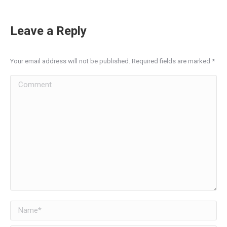
Leave a Reply
Your email address will not be published. Required fields are marked
*
Comment
Name *