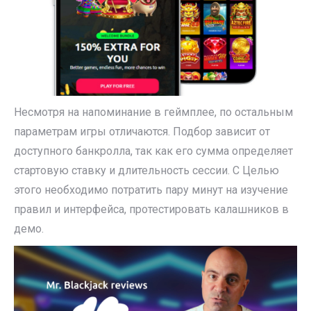
Несмотря на напоминание в геймплее, по остальным
параметрам игры отличаются. Подбор зависит от
доступного банкролла, так как его сумма определяет
стартовую ставку и длительность сессии. С Целью
этого необходимо потратить пару минут на изучение
правил и интерфейса, протестировать калашников в
демо.