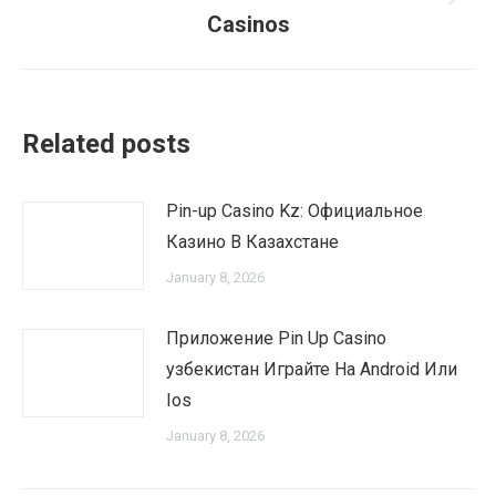
Next
Casinos
post:
Related posts
Pin-up Casino Kz: Официальное
Казино В Казахстане
January 8, 2026
Приложение Pin Up Casino
узбекистан Играйте На Android Или
Ios
January 8, 2026