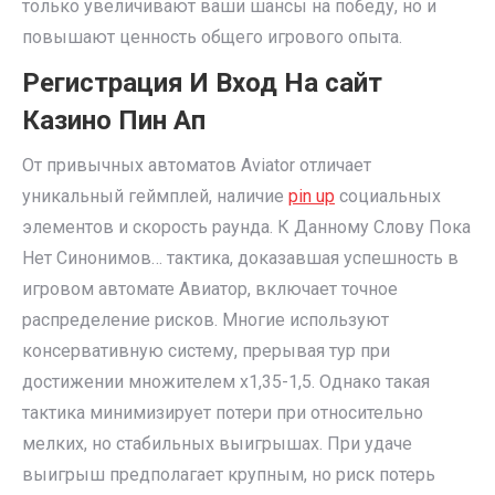
только увеличивают ваши шансы на победу, но и
повышают ценность общего игрового опыта.
Регистрация И Вход На сайт
Казино Пин Ап
От привычных автоматов Aviator отличает
уникальный геймплей, наличие
pin up
социальных
элементов и скорость раунда. К Данному Слову Пока
Нет Синонимов… тактика, доказавшая успешность в
игровом автомате Авиатор, включает точное
распределение рисков. Многие используют
консервативную систему, прерывая тур при
достижении множителем х1,35-1,5. Однако такая
тактика минимизирует потери при относительно
мелких, но стабильных выигрышах. При удаче
выигрыш предполагает крупным, но риск потерь