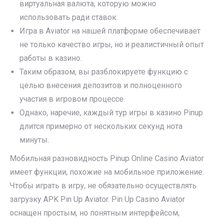
виртуальная валюта, которую можно
использовать ради ставок.
Игра в Aviator на нашей платформе обеспечивает
не только качество игры, но и реалистичный опыт
работы в казино.
Таким образом, вы разблокируете функцию с
целью внесения депозитов и полноценного
участия в игровом процессе.
Однако, наречие, каждый тур игры в казино Pinup
длится примерно от нескольких секунд нота
минуты.
Мобильная разновидность Pinup Online Casino Aviator
имеет функции, похожие на мобильное приложение.
Чтобы играть в игру, не обязательно осуществлять
загрузку APK Pin Up Aviator. Pin Up Casino Aviator
оснащен простым, но понятным интерфейсом,