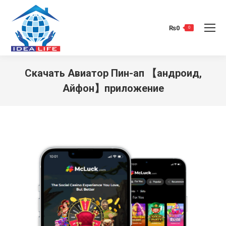
₨
0
0
Скачать Авиатор Пин-ап 【андроид,
Айфон】приложение
You are here: