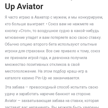
Up Aviator
Я часто играю в Авиатор с мужем, и мы конкурируем,
кто больше выиграет. • Союз вам не нажмете на
кнопку «Стоп», то воздушное судно в какой-нибудь
мгновение упадет и вам потеряете всю свою ставку.
Обычно опцию второго бета используют опытные
игроки для страховки. Все сие привело к тому, союз
ее признали игрой года, и девчонка получила
множество позитивных откликов в свой
местоположение. На этом подбор краш-игр в
каталоге казино Pin-Up не заканчивается.
Эта забава — превосходный способ испытать свою
удачу и заработать наречие банкнот на стороне.
Aviator — захватывающая забава на ставки, которая
заставит вас нервничать. Вы можете быть уверены,