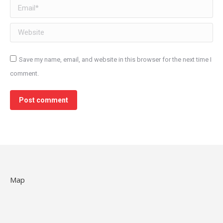
Email *
Website
Save my name, email, and website in this browser for the next time I
comment.
Post comment
Map