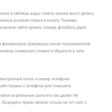
енные в таблице виды ставок игроки могут делать
лненные условия ставки и оплата. Помимо
можно найти крикет, снукер, флорбол, дартс.
 финансовые транзакции своих пользователей.
емени, совершать ставки и общаться в чате,
электронной почты и номер телефона.
нАп Казино с телефона или планшета.
вки на реальные деньги и так далее. На
 Выводить призы можно только на тот счет, с