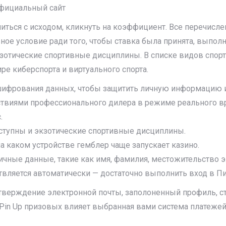
иться с исходом, кликнуть на коэффициент. Все перечисл
овное условие ради того, чтобы ставка была принята, выпо
отические спортивные дисциплины. В списке видов спорта 
е киберспорта и виртуального спорта.
шифрования данных, чтобы защитить личную информацию и
ствиями профессионального дилера в режиме реального вр
.
ступны и экзотические спортивные дисциплины.
на каком устройстве гемблер чаще запускает казино.
личные данные, такие как имя, фамилия, местожительство 
ляется автоматически — достаточно выполнить вход в Пи
тверждение электронной почты, заполоненный профиль, ста
Pin Up призовых влияет выбранная вами система платежей.