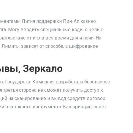
ументами. Лития поддержки Пин-Ап казино
рта. Могу вводить специальные коды с целью
овольствие от игр в все время дня и ночи. На
 Лимиты зависят от способа, а шифрование
ывы, Зеркало
х Государств. Компания разработала безопасное
 третья сторона не сможет получить доступ к
ий на сканирование и вывод средств договор
и платежного инструмента. Как принцип, совет