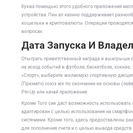
буква помощью этого удобного приложения мест
устройства. Пин ап казино поддерживает разноо
кошельки и криптовалюты. Операции проводятся 
вопросах.
Дата Запуска И Владе
Отыграть приветственный награда и выигрыши от
на исход событий в футболе, баскетболе, хоккее, 
«Спорт», выберите желаемую спортивную дисципл
(Прематч) союз же по окончании ее основы (лай
Pin‑Up или качай приложение.
Кроме Того сие даст возможность использовать к
адаптирован с целью использования на смартфо
системами. Кроме того, здесь предоставлены ра
для пополнения счета и с целью вывода средств 