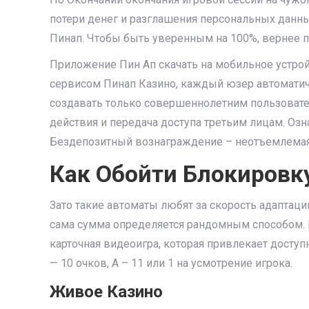
потери денег и разглашения персональных данны
Пинап. Чтобы быть уверенным на 100%, вернее 
Приложение Пин Ап скачать на мобильное устрой
сервисом Пинап Казино, каждый юзер автоматич
создавать только совершеннолетним пользоват
действия и передача доступа третьим лицам. Оз
Бездепозитный вознаграждение – неотъемлемая
Как Обойти Блокировк
Зато такие автоматы любят за скорость адаптац
сама сумма определяется рандомным способом. В
карточная видеоигра, которая привлекает доступ
— 10 очков, А – 11 или 1 на усмотрение игрока.
Живое Казино