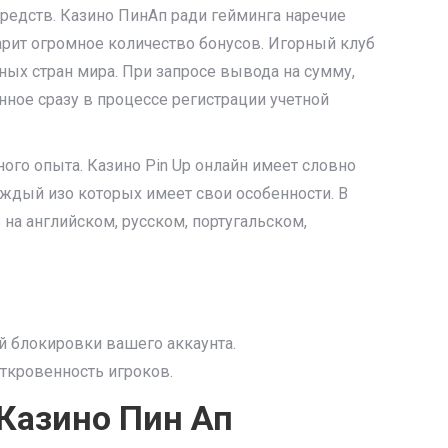
редств. Казино ПинАп ради гейминга наречие
арит огромное количество бонусов. Игорный клуб
ых стран мира. При запросе вывода на сумму,
ное сразу в процессе регистрации учетной
ого опыта. Казино Pin Up онлайн имеет словно
аждый изо которых имеет свои особенности. В
на английском, русском, португальском,
й блокировки вашего аккаунта.
откровенность игроков.
Казино Пин Ап