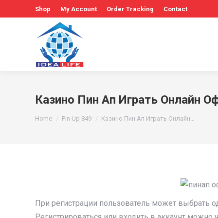
Shop
My Account
Order Tracking
Contact
Казино Пин Ап Играть Онлайн Оф
You are here:
Home
Pin Up 849
Казино Пин Ап Играть Онлайн…
При регистрации пользователь может выбрать о
Регистрироваться или входить в аккаунт можно че