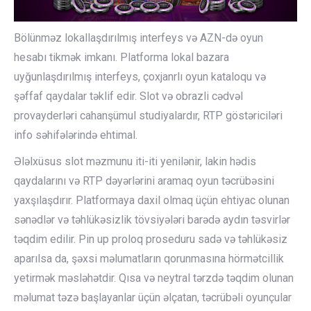
Bölünməz lokallaşdırılmış interfeys və AZN-də oyun
hesabı tikmək imkanı. Platforma lokal bazara
uyğunlaşdırılmış interfeys, çoxjanrlı oyun kataloqu və
şəffaf qaydalar təklif edir. Slot və obrazli cədvəl
provayderləri cahanşümul studiyalardır, RTP göstəriciləri
info səhifələrində ehtimal.
Ələlxüsus slot məzmunu iti-iti yenilənir, lakin hədis
qaydalarını və RTP dəyərlərini aramaq oyun təcrübəsini
yaxşılaşdırır. Platformaya daxil olmaq üçün ehtiyac olunan
sənədlər və təhlükəsizlik tövsiyələri barədə aydın təsvirlər
təqdim edilir. Pin up proloq proseduru sadə və təhlükəsiz
aparılsa da, şəxsi məlumatların qorunmasına hörmətcillik
yetirmək məsləhətdir. Qısa və neytral tərzdə təqdim olunan
məlumat təzə başlayanlar üçün əlçatan, təcrübəli oyunçular