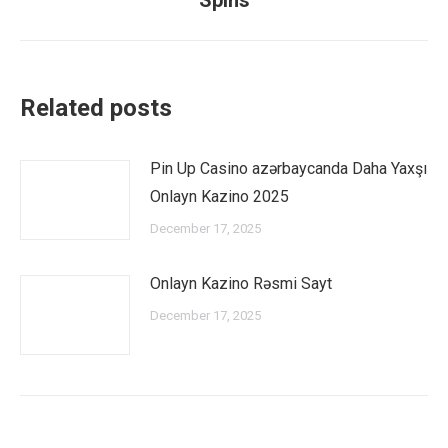
Spins
Related posts
Pin Up Casino ️azərbaycanda Daha Yaxşı
Onlayn Kazino 2025
December 17, 2025
Onlayn Kazino Rəsmi Sayt
December 17, 2025