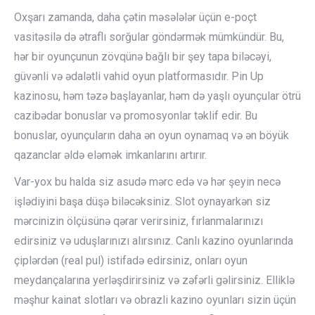
Oxşarı zamanda, daha çətin məsələlər üçün e-poçt
vasitəsilə də ətraflı sorğular göndərmək mümkündür. Bu,
hər bir oyunçunun zövqünə bağlı bir şey tapa biləcəyi,
güvənli və ədalətli vahid oyun platformasıdır. Pin Up
kazinosu, həm təzə başlayanlar, həm də yaşlı oyunçular ötrü
cazibədar bonuslar və promosyonlar təklif edir. Bu
bonuslar, oyunçuların daha ən oyun oynamaq və ən böyük
qazanclar əldə eləmək imkanlarını artırır.
Var-yox bu halda siz asudə mərc edə və hər şeyin necə
işlədiyini başa düşə biləcəksiniz. Slot oynayarkən siz
mərcinizin ölçüsünə qərar verirsiniz, fırlanmalarınızı
edirsiniz və uduşlarınızı alırsınız. Canlı kazino oyunlarında
çiplərdən (real pul) istifadə edirsiniz, onları oyun
meydançalarına yerləşdirirsiniz və zəfərli gəlirsiniz. Elliklə
məşhur kainat slotları və obrazli kazino oyunları sizin üçün