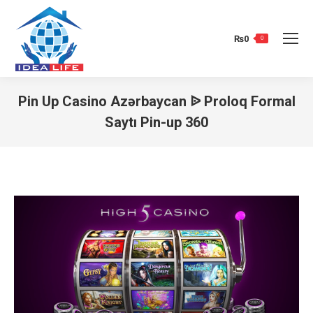
₨
0
0
Pin Up Casino Azərbaycan ᐉ Proloq Formal
Saytı Pin-up 360
You are here: