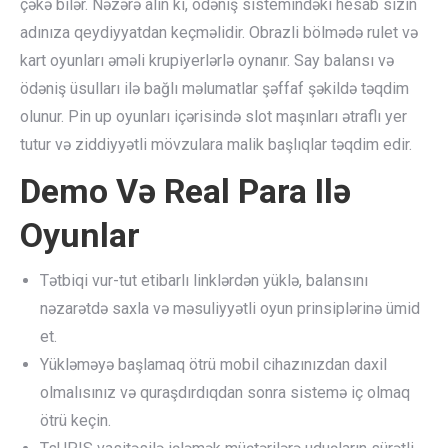
çəkə bilər. Nəzərə alın ki, ödəniş sistemindəki hesab sizin
adınıza qeydiyyatdan keçməlidir. Obrazli bölmədə rulet və
kart oyunları əməli krupiyerlərlə oynanır. Say balansı və
ödəniş üsulları ilə bağlı məlumatlar şəffaf şəkildə təqdim
olunur. Pin up oyunları içərisində slot maşınları ətraflı yer
tutur və ziddiyyətli mövzulara malik başlıqlar təqdim edir.
Demo Və Real Para Ilə
Oyunlar
Tətbiqi vur-tut etibarlı linklərdən yüklə, balansını
nəzarətdə saxla və məsuliyyətli oyun prinsiplərinə ümid
et.
Yükləməyə başlamaq ötrü mobil cihazınızdan daxil
olmalısınız və quraşdırdıqdan sonra sistemə iç olmaq
ötrü keçin.