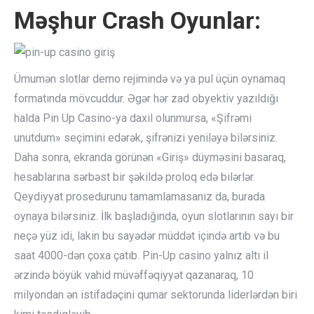
Məşhur Crash Oyunlar:
Ümumən slotlar demo rejimində və ya pul üçün oynamaq
formatında mövcuddur. Əgər hər zad obyektiv yazıldığı
halda Pin Up Casino-ya daxil olunmursa, «Şifrəmi
unutdum» seçimini edərək, şifrənizi yeniləyə bilərsiniz.
Daha sonra, ekranda görünən «Giriş» düyməsini basaraq,
hesablarına sərbəst bir şəkildə proloq edə bilərlər.
Qeydiyyat prosedurunu tamamlamasanız da, burada
oynaya bilərsiniz. İlk başladığında, oyun slotlarının sayı bir
neçə yüz idi, lakin bu sayədər müddət içində artıb və bu
saat 4000-dən çoxa çatıb. Pin-Up casino yalnız altı il
ərzində böyük vahid müvəffəqiyyət qazanaraq, 10
milyondan ən istifadəçini qumar sektorunda liderlərdən biri