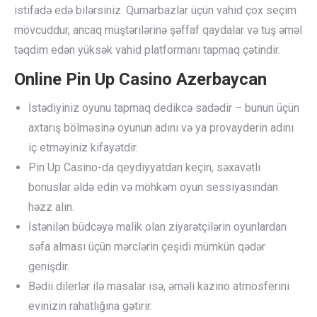
istifadə edə bilərsiniz. Qumarbazlar üçün vahid çox seçim
mövcuddur, ancaq müştərilərinə şəffaf qaydalar və tuş əməl
təqdim edən yüksək vahid platformanı tapmaq çətindir.
Online Pin Up Casino Azerbaycan
İstədiyiniz oyunu tapmaq dedikcə sadədir – bunun üçün
axtarış bölməsinə oyunun adını və ya provayderin adını
iç etməyiniz kifayətdir.
Pin Up Casino-da qeydiyyatdan keçin, səxavətli
bonuslar əldə edin və möhkəm oyun sessiyasından
həzz alın.
İstənilən büdcəyə malik olan ziyarətçilərin oyunlardan
səfa alması üçün mərclərin çeşidi mümkün qədər
genişdir.
Bədii dilerlər ilə masalar isə, əməli kazino atmosferini
evinizin rahatlığına gətirir.