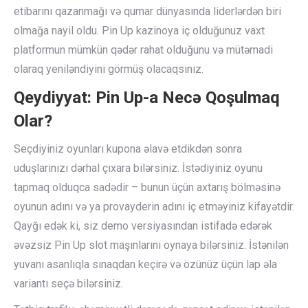
etibarını qazanmağı və qumar dünyasında liderlərdən biri
olmağa nayil oldu. Pin Up kazinoya iç olduğunuz vaxt
platformun mümkün qədər rahat olduğunu və mütəmadi
olaraq yeniləndiyini görmüş olacaqsınız.
Qeydiyyat: Pin Up-a Necə Qoşulmaq
Olar?
Seçdiyiniz oyunları kupona əlavə etdikdən sonra
uduşlarınızı dərhal çıxara bilərsiniz. İstədiyiniz oyunu
tapmaq olduqca sadədir – bunun üçün axtarış bölməsinə
oyunun adını və ya provayderin adını iç etməyiniz kifayətdir.
Qayğı edək ki, siz demo versiyasından istifadə edərək
əvəzsiz Pin Up slot maşınlarını oynaya bilərsiniz. İstənilən
yuvanı asanlıqla sınaqdan keçirə və özünüz üçün lap əla
variantı seçə bilərsiniz.