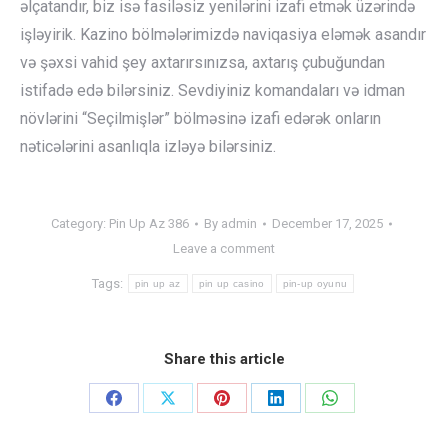
əlçatandır, biz isə fasiləsiz yenilərini izafi etmək üzərində
işləyirik. Kazino bölmələrimizdə naviqasiya eləmək asandır
və şəxsi vahid şey axtarırsınızsa, axtarış çubuğundan
istifadə edə bilərsiniz. Sevdiyiniz komandaları və idman
növlərini “Seçilmişlər” bölməsinə izafi edərək onların
nəticələrini asanlıqla izləyə bilərsiniz.
Category:
Pin Up Az 386
By
admin
December 17, 2025
Leave a comment
Tags:
pin up az
pin up casino
pin-up oyunu
Share this article
Share
Share
Share
Share
Share
on
on
on
on
on