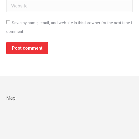
Website
Save my name, email, and website in this browser for the next time I
comment.
Post comment
Map