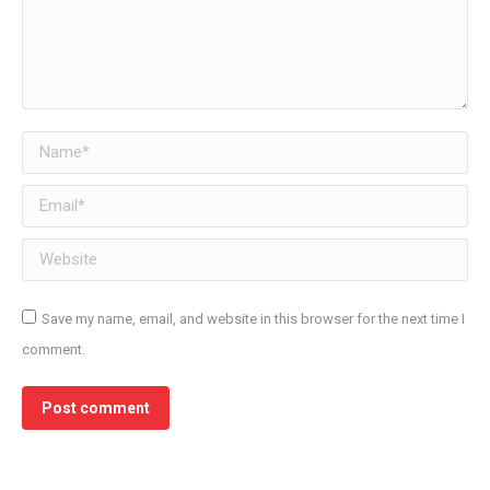
Name *
Email *
Website
Save my name, email, and website in this browser for the next time I
comment.
Post comment