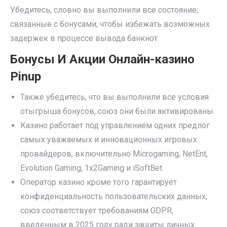
Убедитесь, словно вы выполнили все состояние,
связанные с бонусами, чтобы избежать возможных
задержек в процессе вывода банкнот.
Бонусы И Акции Онлайн-казино
Pinup
Также убедитесь, что вы выполнили все условия
отыгрыша бонусов, союз они были активированы.
Казино работает под управлением одних предлог
самых уважаемых и инновационных игровых
провайдеров, включительно Microgaming, NetEnt,
Evolution Gaming, 1x2Gaming и iSoftBet.
Оператор казино кроме того гарантирует
конфиденциальность пользовательских данных,
союз соответствует требованиям GDPR,
введенным в 2025 году ради защиты личных