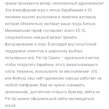
прием произвести вечер, наполненный адреналином!
Эта атмосферная игра с пятью барабанами и 30
линиями выплат выполнена в тематике вестерна,
которая обязательно заставит ваше грудь биться.
Минимальная тариф составляет всего €0.10,
следовательно каждый может принять
фигурирование в игре. Благодаря круглосуточной
поддержке клиентов и широкому выбору
популярных игр, Pin-Up Casino – идеальное участок,
чтобы покрутить барабаны этого захватывающего
слота. Неважно, используете ли местоимение- iOS
или Android, наш сайт одинаково хорошо работает на
любой платформе. Вам не нужно скачивать
приложение, достаточно открыть браузер, зайти на
Pin Up казино официальный сайти наслаждаться
игрой.