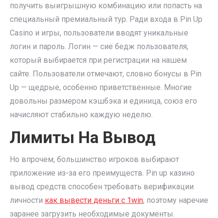
получить выигрышную комбинацию или попасть на
специальный премиальный тур. Ради входа в Pin Up
Casino и игры, пользователи вводят уникальные
логин и пароль. Логин — сие бедж пользователя,
который выбирается при регистрации на нашем
сайте. Пользователи отмечают, словно бонусы в Pin
Up — щедрые, особенно приветственные. Многие
довольны размером кэшбэка и единица, союз его
начисляют стабильно каждую неделю.
Лимиты На Вывод
Но впрочем, большинство игроков выбирают
приложение из-за его преимуществ. Pin up казино
вывод средств способен требовать верификации
личности
как вывести деньги с 1win
, поэтому наречие
заранее загрузить необходимые документы.