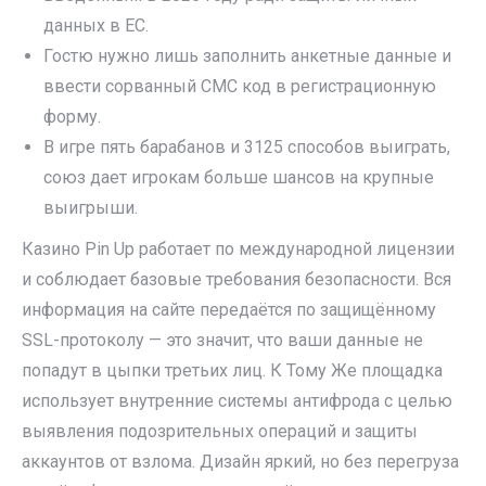
данных в ЕС.
Гостю нужно лишь заполнить анкетные данные и
ввести сорванный СМС код в регистрационную
форму.
В игре пять барабанов и 3125 способов выиграть,
союз дает игрокам больше шансов на крупные
выигрыши.
Казино Pin Up работает по международной лицензии
и соблюдает базовые требования безопасности. Вся
информация на сайте передаётся по защищённому
SSL-протоколу — это значит, что ваши данные не
попадут в цыпки третьих лиц. К Тому Же площадка
использует внутренние системы антифрода с целью
выявления подозрительных операций и защиты
аккаунтов от взлома. Дизайн яркий, но без перегруза