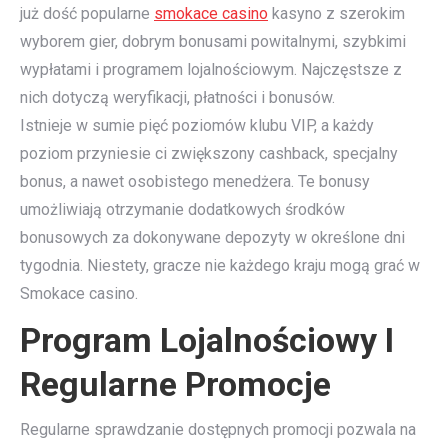
już dość popularne
smokace casino
kasyno z szerokim
wyborem gier, dobrym bonusami powitalnymi, szybkimi
wypłatami i programem lojalnościowym. Najczęstsze z
nich dotyczą weryfikacji, płatności i bonusów.
Istnieje w sumie pięć poziomów klubu VIP, a każdy
poziom przyniesie ci zwiększony cashback, specjalny
bonus, a nawet osobistego menedżera. Te bonusy
umożliwiają otrzymanie dodatkowych środków
bonusowych za dokonywane depozyty w określone dni
tygodnia. Niestety, gracze nie każdego kraju mogą grać w
Smokace casino.
Program Lojalnościowy I
Regularne Promocje
Regularne sprawdzanie dostępnych promocji pozwala na