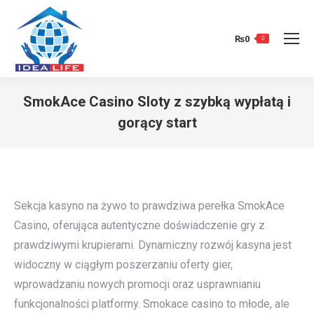
₨
0
0
SmokAce Casino Sloty z szybką wypłatą i
gorący start
You are here:
Sekcja kasyno na żywo to prawdziwa perełka SmokAce
Casino, oferująca autentyczne doświadczenie gry z
prawdziwymi krupierami. Dynamiczny rozwój kasyna jest
widoczny w ciągłym poszerzaniu oferty gier,
wprowadzaniu nowych promocji oraz usprawnianiu
funkcjonalności platformy. Smokace casino to młode, ale