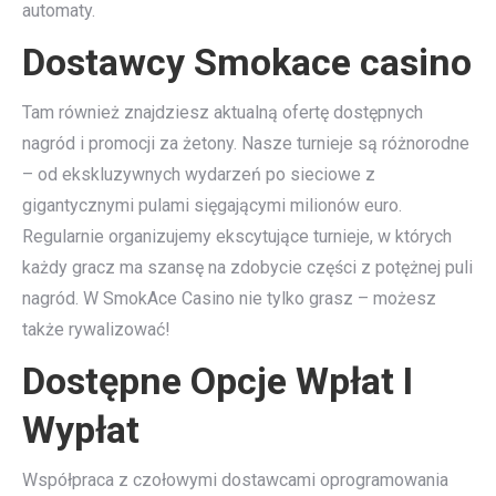
automaty.
Dostawcy Smokace casino
Tam również znajdziesz aktualną ofertę dostępnych
nagród i promocji za żetony. Nasze turnieje są różnorodne
– od ekskluzywnych wydarzeń po sieciowe z
gigantycznymi pulami sięgającymi milionów euro.
Regularnie organizujemy ekscytujące turnieje, w których
każdy gracz ma szansę na zdobycie części z potężnej puli
nagród. W SmokAce Casino nie tylko grasz – możesz
także rywalizować!
Dostępne Opcje Wpłat I
Wypłat
Współpraca z czołowymi dostawcami oprogramowania