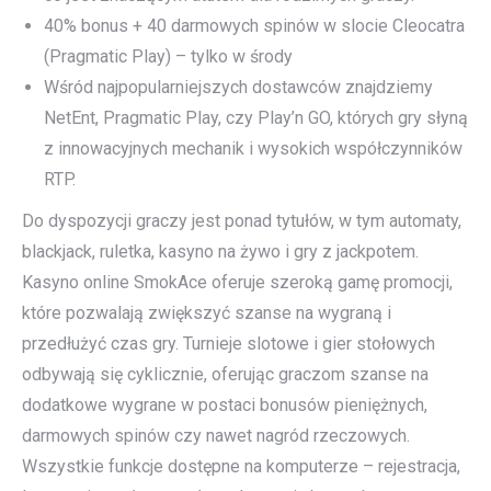
40% bonus + 40 darmowych spinów w slocie Cleocatra
(Pragmatic Play) – tylko w środy
Wśród najpopularniejszych dostawców znajdziemy
NetEnt, Pragmatic Play, czy Play’n GO, których gry słyną
z innowacyjnych mechanik i wysokich współczynników
RTP.
Do dyspozycji graczy jest ponad tytułów, w tym automaty,
blackjack, ruletka, kasyno na żywo i gry z jackpotem.
Kasyno online SmokAce oferuje szeroką gamę promocji,
które pozwalają zwiększyć szanse na wygraną i
przedłużyć czas gry. Turnieje slotowe i gier stołowych
odbywają się cyklicznie, oferując graczom szanse na
dodatkowe wygrane w postaci bonusów pieniężnych,
darmowych spinów czy nawet nagród rzeczowych.
Wszystkie funkcje dostępne na komputerze – rejestracja,