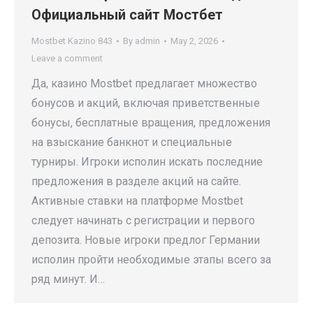
Официальный сайт Мостбет
Mostbet Kazino 843
By
admin
May 2, 2026
Leave a comment
Да, казино Mostbet предлагает множество
бонусов и акций, включая приветственные
бонусы, бесплатные вращения, предложения
на взыскание банкнот и специальные
турниры. Игроки исполин искать последние
предложения в разделе акций на сайте.
Активные ставки на платформе Mostbet
следует начинать с регистрации и первого
депозита. Новые игроки предлог Германии
исполин пройти необходимые этапы всего за
ряд минут. И…