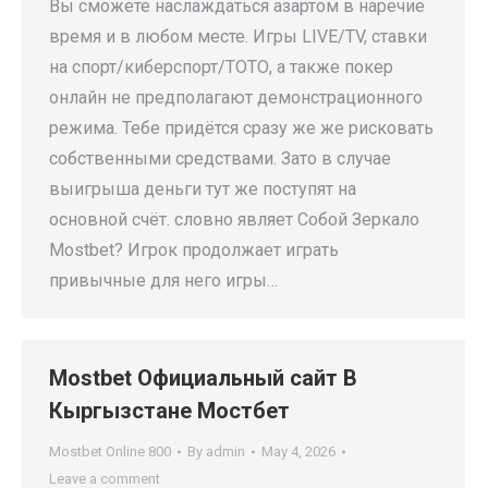
Вы сможете наслаждаться азартом в наречие
время и в любом месте. Игры LIVE/TV, ставки
на спорт/киберспорт/ТОТО, а также покер
онлайн не предполагают демонстрационного
режима. Тебе придётся сразу же же рисковать
собственными средствами. Зато в случае
выигрыша деньги тут же поступят на
основной счёт. словно являет Собой Зеркало
Mostbet? Игрок продолжает играть
привычные для него игры…
Mostbet Официальный сайт В
Кыргызстане Мостбет
Mostbet Online 800
By
admin
May 4, 2026
Leave a comment