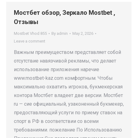
Мостбет обзор, Зеркало Mostbet ,
Отзывы
Mostbet Vhod 855
By
admin
May 2, 2026
Leave a comment
Важным преимуществом представляет собой
отсутствие навязчивой рекламы, что делает
использование приложения наречие
www.mostbet-kaz.com комфортным. Чтобы
максимально охватить игроков, букмекерская
контора Мостбет владеет две версии. Мостбет
ru — сие официальный, узаконенный букмекер,
предоставляющий услуги по приему ставок на
спорт в РФ в соответствии со всеми
требованиями. пожелание По Использованию