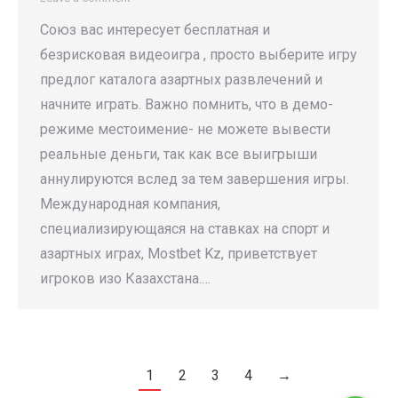
Союз вас интересует бесплатная и
безрисковая видеоигра , просто выберите игру
предлог каталога азартных развлечений и
начните играть. Важно помнить, что в демо-
режиме местоимение- не можете вывести
реальные деньги, так как все выигрыши
аннулируются вслед за тем завершения игры.
Международная компания,
специализирующаяся на ставках на спорт и
азартных играх, Mostbet Kz, приветствует
игроков изо Казахстана.…
1
2
3
4
→