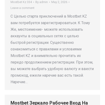
Mostbet Kz 334
By
admin
May 2, 2026
Leave a comment
С Целью старта приключений в Mostbet KZ
вам потребуется зарегистрироваться. К Тому
Же, местоимение- можете использовать
аккаунты в социальных сетях с целью
быстрой регистрации. Существенно
ознакомиться с правилами и условиями
Mostbet KZ и внимательно прочитать их
передо продолжением регистрации. При этом,
вы можете выбрать удобную валюту и ввести
промокод, ежели наречие вас есть такой.
Наречие…
Mostbet Зеркало Рабочее Вход На