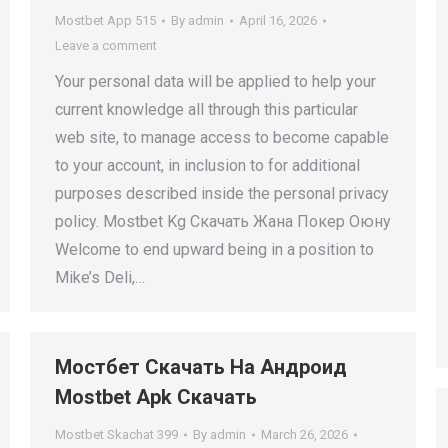
Mostbet App 515
By
admin
April 16, 2026
Leave a comment
Your personal data will be applied to help your
current knowledge all through this particular
web site, to manage access to become capable
to your account, in inclusion to for additional
purposes described inside the personal privacy
policy. Mostbet Kg Скачать Жана Покер Оюну
Welcome to end upward being in a position to
Mike’s Deli,…
Мостбет Скачать На Андроид
Mostbet Apk Скачать
Mostbet Skachat 399
By
admin
March 26, 2026