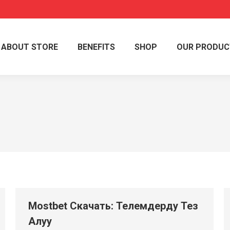
ABOUT STORE
BENEFITS
SHOP
OUR PRODUC
Mostbet Скачать: Телемдерду Тез
Алуу