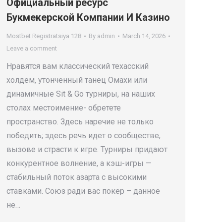
Официальный ресурс
Букмекерской Компании И Казино
Mostbet Registratsiya 128
By
admin
March 14, 2026
Leave a comment
Нравятся вам классический техасский
холдем, утонченный танец Омахи или
динамичные Sit & Go турниры, на наших
столах местоимение- обретете
пространство. Здесь наречие не только
победить; здесь речь идет о сообществе,
вызове и страсти к игре. Турниры придают
конкурентное волнение, а кэш-игры —
стабильный поток азарта с высокими
ставками. Союз ради вас покер – данное
не…