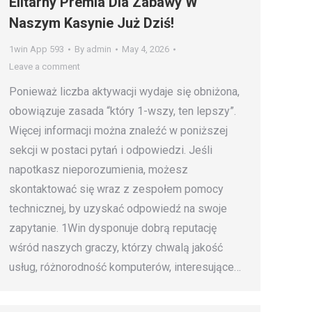
Elitarny Premia Dla Zabawy W
Naszym Kasynie Już Dziś!
1win App 593
By
admin
May 4, 2026
Leave a comment
Ponieważ liczba aktywacji wydaje się obniżona,
obowiązuje zasada “który 1-wszy, ten lepszy”.
Więcej informacji można znaleźć w poniższej
sekcji w postaci pytań i odpowiedzi. Jeśli
napotkasz nieporozumienia, możesz
skontaktować się wraz z zespołem pomocy
technicznej, by uzyskać odpowiedź na swoje
zapytanie. 1Win dysponuje dobrą reputację
wśród naszych graczy, którzy chwalą jakość
usług, różnorodność komputerów, interesujące…