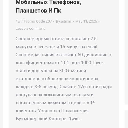
Мобильных Телефонов,
Планшетов И Пк
1win Promo Code 207
By
admin
May 11, 2026
Leave a comment
Среднее время ответа составляет 2.5
минуты в live-чате и 15 минут на email.
Спортивная линия включает 50 дисциплин с
коэффициентами от 1.01 нота 1000. Live-
ставки доступны на 300+ матчей
ежедневно с обновлением котировок
каждые 3-5 секунд. Скачать 1Win стоит ради
доступа к эксклюзивным рынкам и
повышенным лимитам с целью VIP-
клиентов. Установка Приложения
Букмекерской Конторы 1win:…