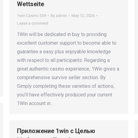
Wettseite
1win Casino 339
By
admin
May 12, 2026
Leave a comment
1Win will be dedicated in buy to providing
excellent customer support to become able to
guarantee a easy plus enjoyable knowledge
with respect to all participants. Regarding a
great authentic casino experience, 1Win gives a
comprehensive survive seller section. By
Simply completing these varieties of actions,
you’ll have effectively produced your current
1Win account in…
Приложение 1win с Целью