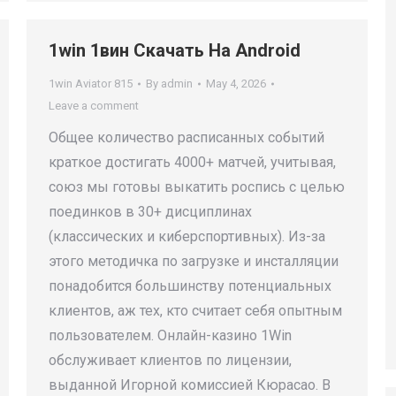
1win 1вин Скачать На Android
1win Aviator 815
By
admin
May 4, 2026
Leave a comment
Общее количество расписанных событий
краткое достигать 4000+ матчей, учитывая,
союз мы готовы выкатить роспись с целью
поединков в 30+ дисциплинах
(классических и киберспортивных). Из-за
этого методичка по загрузке и инсталляции
понадобится большинству потенциальных
клиентов, аж тех, кто считает себя опытным
пользователем. Онлайн-казино 1Win
обслуживает клиентов по лицензии,
выданной Игорной комиссией Кюрасао. В