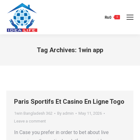
₨
0
0
Tag Archives:
1win app
You are here:
Paris Sportifs Et Casino En Ligne Togo
1win Bangladesh 362
By
admin
May 11, 2026
Leave a comment
In Case you prefer in order to bet about live