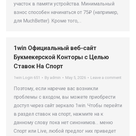
участок в памяти устройства. Минимальный
взнос способен начинаться от 75₽ (например,
для MuchBetter). Кроме того,…
1win Официальный веб-сайт
Букмекерской Конторы с Целью
Ставок На Спорт
1win Login 651
By
admin
May 5, 2026
Leave a comment
Поэтому, если наречие вас возникли
проблемы с входом, вы можете приобрести
доступ через сайт зеркало 1win. Чтобы перейти
в раздел ставок на спорт, нажмите на к
данному слову пока нет синонимов… меню
Спорт или Live, любой предлог них приведет