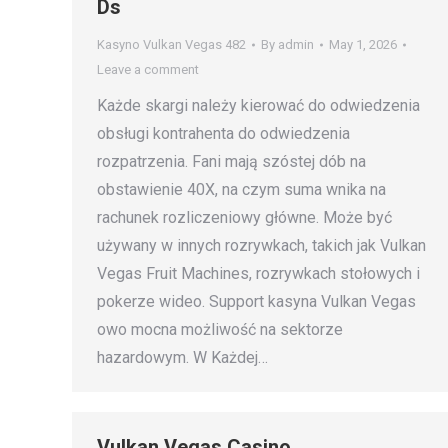
Ds
Kasyno Vulkan Vegas 482
By
admin
May 1, 2026
Leave a comment
Każde skargi należy kierować do odwiedzenia
obsługi kontrahenta do odwiedzenia
rozpatrzenia. Fani mają szóstej dób na
obstawienie 40X, na czym suma wnika na
rachunek rozliczeniowy główne. Może być
używany w innych rozrywkach, takich jak Vulkan
Vegas Fruit Machines, rozrywkach stołowych i
pokerze wideo. Support kasyna Vulkan Vegas
owo mocna możliwość na sektorze
hazardowym. W Każdej…
Vulkan Vegas Casino