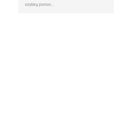
szybką pomoc.…