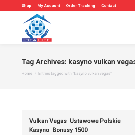
Shop
My Account
Order Tracking
Contact
Tag Archives:
kasyno vulkan vega
You are here:
Home
Entries tagged with "kasyno vulkan vegas"
Vulkan Vegas ️ Ustawowe Polskie
Kasyno ️ Bonusy 1500