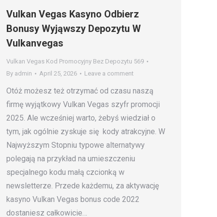
Vulkan Vegas Kasyno Odbierz
Bonusy Wyjąwszy Depozytu W
Vulkanvegas
Vulkan Vegas Kod Promocyjny Bez Depozytu 569
By
admin
April 25, 2026
Leave a comment
Otóż możesz też otrzymać od czasu naszą
firmę wyjątkowy Vulkan Vegas szyfr promocji
2025. Ale wcześniej warto, żebyś wiedział o
tym, jak ogólnie zyskuje się kody atrakcyjne. W
Najwyższym Stopniu typowe alternatywy
polegają na przykład na umieszczeniu
specjalnego kodu małą czcionką w
newsletterze. Przede każdemu, za aktywację
kasyno Vulkan Vegas bonus code 2022
dostaniesz całkowicie…