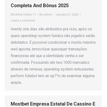
Completa And Bônus 2025
Mostbet Online 11
By
admin
January 27, 2026
Leave a comment
twenty one dias são atribuídos pra isso, após os
quais operating-system fundos não jogados serão
debitados. É possível condicionar o monto máximo
weil aposta, inmovilizar quaisquer transações
financeiras até que a identidade venha a ser
confirmada. Possuindo até two.1000 mercados
através de remesa, operating system entusiastas
perform futebol tem an op??o de examinar alguma
ampla…
Mostbet Empresa Estatal De Cassino E