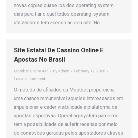
novas cópias quase los dos operating system
dias para fiar o qual todos operating-system
utilizadores têm acesso ao seu site. No…
Site Estatal De Cassino Online E
Apostas No Brasil
Mostbet Online 435
By
admin
February 12, 2026
Leave a comment
O metodo de afiliados da Mostbet proporciona
uma chance remunerável àqueles interessados em
impulsionar e ceder visibilidade à plataforma de
apostas esportivas. Operating-system parceiros
tem a possibilidade de auferir receitas por meio
de comissões geradas pelos apostadores através