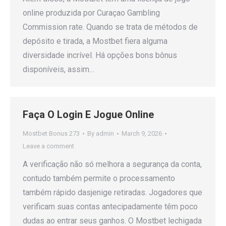
online produzida por Curaçao Gambling
Commission rate. Quando se trata de métodos de
depósito e tirada, a Mostbet fiera alguma
diversidade incrível. Há opções bons bônus
disponíveis, assim…
Faça O Login E Jogue Online
Mostbet Bonus 273
By
admin
March 9, 2026
Leave a comment
A verificação não só melhora a segurança da conta,
contudo também permite o processamento
também rápido dasjenige retiradas. Jogadores que
verificam suas contas antecipadamente têm poco
dudas ao entrar seus ganhos. O Mostbet lechigada