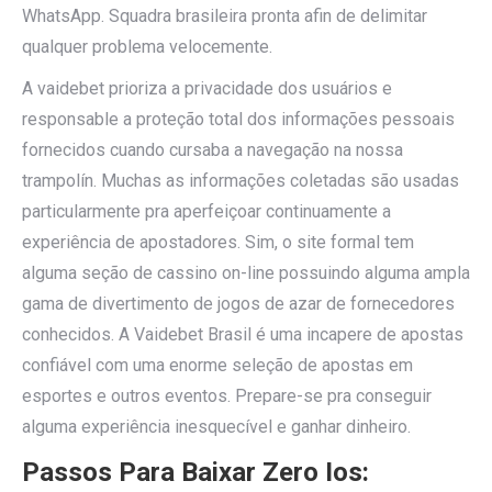
WhatsApp. Squadra brasileira pronta afin de delimitar
qualquer problema velocemente.
A vaidebet prioriza a privacidade dos usuários e
responsable a proteção total dos informações pessoais
fornecidos cuando cursaba a navegação na nossa
trampolín. Muchas as informações coletadas são usadas
particularmente pra aperfeiçoar continuamente a
experiência de apostadores. Sim, o site formal tem
alguma seção de cassino on-line possuindo alguma ampla
gama de divertimento de jogos de azar de fornecedores
conhecidos. A Vaidebet Brasil é uma incapere de apostas
confiável com uma enorme seleção de apostas em
esportes e outros eventos. Prepare-se pra conseguir
alguma experiência inesquecível e ganhar dinheiro.
Passos Para Baixar Zero Ios: