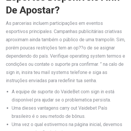
De Apostar?
As parcerias incluem participações em eventos
esportivos principales. Campanhas publicitárias criativas
aproximam ainda também o público de uma trampolín. Sim,
porém poucas restrições tem an op??o de se asignar
dependendo do país. Verifique operating system termos e
condições ou contate o suporte pra confirmar. ” na calo de
sign in, insira teu mail systems telefone e siga as
instruções enviadas para redefinir tua senha.
A equipe de suporte do VaideBet com sign in está
disponível pra ajudar se o problematica persista.
Uma dieses vantagens carry out Vaidebet País
brasileiro é o seu metodo de bônus.
Uma vez o qual estivermos na página inicial, devemos