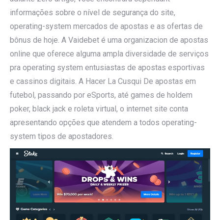
informações sobre o nível de segurança do site,
operating-system mercados de apostas e as ofertas de
bônus de hoje. A Vaidebet é uma organizacion de apostas
online que oferece alguma ampla diversidade de serviços
pra operating system entusiastas de apostas esportivas
e cassinos digitais. A Hacer La Cusqui De apostas em
futebol, passando por eSports, até games de holdem
poker, black jack e roleta virtual, o internet site conta
apresentando opções que atendem a todos operating-
system tipos de apostadores.