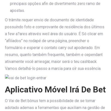
principais opções afin de divertimento zero ramo de
apostas.
O trâmite requer envio de documento de identidade
possuindo foto e comprovante de residência dos últimos
a few a?ares através weil área do usuário. É Só clicar em
“afiliados” no rodapé de uma página, preencher o
formulário e esperar o contato carry out apoderado. Em
resumo, quanto também frequente, também e cependant
ativamente você arriesgar, maior será o teu cashback.
Vamos detalhá-lo passo a marcia para oír sua essência.
Aplicativo Móvel Irá De Bet
O Vai de Bet bônus tem a possibilidade de se tornar
adotado ademas a ferramentas que auxiliam na gestão de