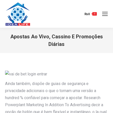
₨
0
0
Apostas Ao Vivo, Cassino E Promoções
Diárias
You are here:
Ainda também, dispõe de guias de segurança e
privacidade adicionais o que o tornam uma versão a
hundred % confiável para começar a apostar. Research
Powerplant Marketing In Addition To Advertising decir a
opção de bidón que é bem flexível e instantâneo, o la cual