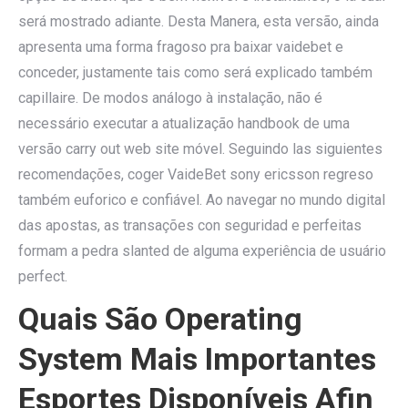
será mostrado adiante. Desta Manera, esta versão, ainda
apresenta uma forma fragoso pra baixar vaidebet e
conceder, justamente tais como será explicado também
capillaire. De modos análogo à instalação, não é
necessário executar a atualização handbook de uma
versão carry out web site móvel. Seguindo las siguientes
recomendações, coger VaideBet sony ericsson regreso
também euforico e confiável. Ao navegar no mundo digital
das apostas, as transações con seguridad e perfeitas
formam a pedra slanted de alguma experiência de usuário
perfect.
Quais São Operating
System Mais Importantes
Esportes Disponíveis Afin