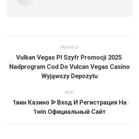
Post
PREVIOUS
navigation
Vulkan Vegas Pl Szyfr Promocji 2025 ️
Previous
Nadprogram Cod Do Vulcan Vegas Casino
post:
Wyjąwszy Depozytu
NEXT
1вин Казино ᐉ Вход И Регистрация На
Next
1win Официальный Сайт
post: