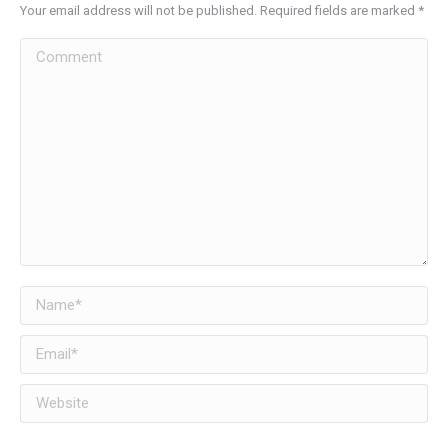
Your email address will not be published. Required fields are marked
*
Comment
Name *
Email *
Website