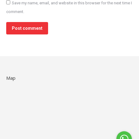
Save my name, email, and website in this browser for the next time I
comment.
Post comment
Map