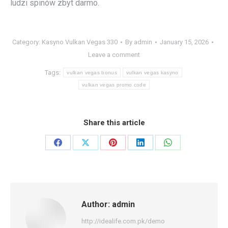
ludzi spinów zbyt darmo.
Category:
Kasyno Vulkan Vegas 330
By
admin
January 15, 2026
Leave a comment
Tags:
vulkan vegas bonus
vulkan vegas kasyno
vulkan vegas promo code
Share this article
Share
Share
Share
Share
Share
on
on
on
on
on
Facebook
X
Pinterest
LinkedIn
WhatsApp
Author:
admin
http://idealife.com.pk/demo