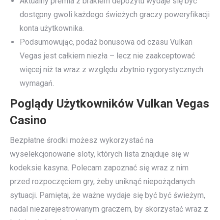
Aktualny premia z brakiem depozytu wydaje się być
dostępny gwoli każdego świeżych graczy poweryfikacji
konta użytkownika.
Podsumowując, podaż bonusowa od czasu Vulkan
Vegas jest całkiem niezła – lecz nie zaakceptować
więcej niż ta wraz z względu zbytnio rygorystycznych
wymagań.
Poglądy Użytkowników Vulkan Vegas
Casino
Bezpłatne środki możesz wykorzystać na
wyselekcjonowane sloty, których lista znajduje się w
kodeksie kasyna. Polecam zapoznać się wraz z nim
przed rozpoczęciem gry, żeby uniknąć niepożądanych
sytuacji. Pamiętaj, że ważne wydaje się być być świeżym,
nadal niezarejestrowanym graczem, by skorzystać wraz z