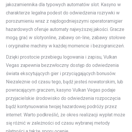
jakozamiennika dla typowych automatów slot. Kasyno w
charakterze legalna podest do odwiedzenia rozrywki w
porozumieniu wraz z najdogodniejszymi operatoramigier
hazardowych oferuje automaty najwyższej jakości. Gracze
mogą grać w slotyonline, zabawy on-line, zabawy stołowe
i oryginalne machiny w każdej momencie i bezograniczeń.
Dzięki prostocie przebiegu logowania i zapisu, Vulkan
Vegas zapewnia bezzwłoczny dostęp do odwiedzenia
świata ekscytujących gier i przyciągających bonusów.
Niezależnie od czasu tego, bądź jesteś nowatorskim, lub
powracającym graczem, kasyno Vulkan Vegas podaje
przyjacielskie środowisko do odwiedzenia rozpoczęcia
bądź kontynuowania twojej hazardowej podróży przez
internet. Warto podkreślić, że okres realizacji wypłat może
się różnić w zależności od czasu wybranej metody
płatności a także sporu ocenie.