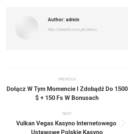
Facebook
X
Pinterest
LinkedIn
WhatsApp
Author:
admin
http://idealife.com.pk/demo
Post
PREVIOUS
navigation
Dołącz W Tym Momencie I Zdobądź Do 1500
Previous
$ + 150 Fs W Bonusach
post:
NEXT
Vulkan Vegas Kasyno Internetowego ️
Next
Ustawowe Polskie Kasyno