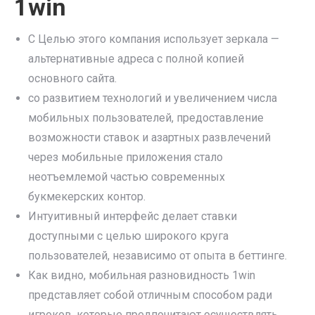
1win
С Целью этого компания использует зеркала —
альтернативные адреса с полной копией
основного сайта.
со развитием технологий и увеличением числа
мобильных пользователей, предоставление
возможности ставок и азартных развлечений
через мобильные приложения стало
неотъемлемой частью современных
букмекерских контор.
Интуитивный интерфейс делает ставки
доступными с целью широкого круга
пользователей, независимо от опыта в беттинге.
Как видно, мобильная разновидность 1win
представляет собой отличным способом ради
игроков, которые предпочитают осуществлять