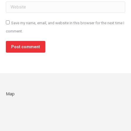
Website
Save my name, email, and website in this browser for the next time I
comment.
Post comment
Map