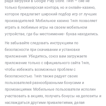
ради загрузки в Google Play Store. 1win — сие не
только букмекерская контора, но и онлайн-казино,
которое предлагает широкий подбор игр от лучших
производителей. Мобильное казино 1win позволяет
играть в любимые игры на своем мобильном
устройстве, где бы местоимение- буква находились.
Не забывайте следовать инструкциям по
безопасности при скачивании и установке
приложения. Убедитесь, союз вам загружаете
приложение только с официального сайта 1win,
чтобы избежать возможных проблем с
безопасностью. 1win также радует своих
пользователей разнообразными бонусами и
промоакциями. Мобильные пользователи исполин
участвовать в акциях, получать бонусы на депозиты и
наслаждаться другими привилегиями, делая