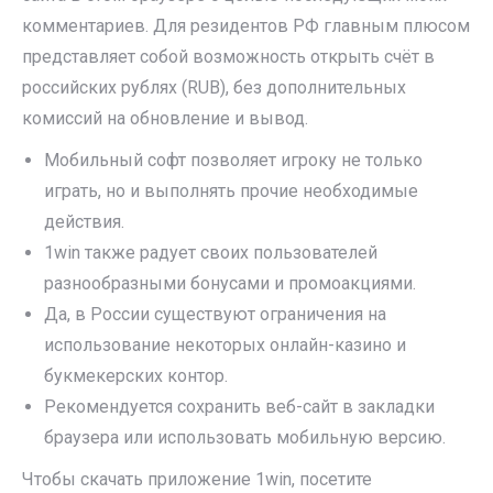
комментариев. Для резидентов РФ главным плюсом
представляет собой возможность открыть счёт в
российских рублях (RUB), без дополнительных
комиссий на обновление и вывод.
Мобильный софт позволяет игроку не только
играть, но и выполнять прочие необходимые
действия.
1win также радует своих пользователей
разнообразными бонусами и промоакциями.
Да, в России существуют ограничения на
использование некоторых онлайн-казино и
букмекерских контор.
Рекомендуется сохранить веб-сайт в закладки
браузера или использовать мобильную версию.
Чтобы скачать приложение 1win, посетите