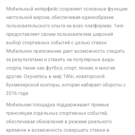
Мобильный интерфейс сохраняет основные функции
настольной версии, обеспечивая единообразие
пользовательского опыта на всех платформах. 1win
предоставляет своим пользователям широкий
выбор спортивных событий с целью ставок.
Мобильное приложение дает возможность следить
за результатами и ставить на популярные виды
спорта, такие как футбол, спорт, теннис и многие
другие. Окунитесь в мир 1Win, новаторской
букмекерской конторы, которая набирает обороты с
2016 года.
Мобильная площадка поддерживает прямые
трансляции отдельных спортивных событий,
обеспечивая обновления в режиме реального
времени и возможность совершать ставки в