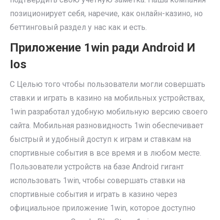
позиционирует себя, наречие, как онлайн-казино, но
беттинговый раздел у нас как и есть.
Приложение 1win ради Android И
Ios
С Целью того чтобы пользователи могли совершать
ставки и играть в казино на мобильных устройствах,
1win разработал удобную мобильную версию своего
сайта. Мобильная разновидность 1win обеспечивает
быстрый и удобный доступ к играм и ставкам на
спортивные события в все время и в любом месте.
Пользователи устройств на базе Android гигант
использовать 1win, чтобы совершать ставки на
спортивные события и играть в казино через
официальное приложение 1win, которое доступно