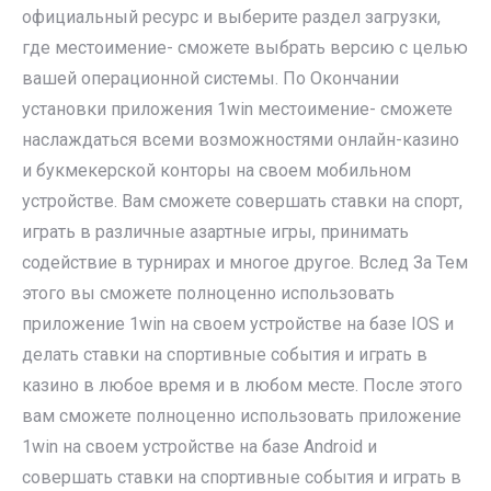
официальный ресурс и выберите раздел загрузки,
где местоимение- сможете выбрать версию с целью
вашей операционной системы. По Окончании
установки приложения 1win местоимение- сможете
наслаждаться всеми возможностями онлайн-казино
и букмекерской конторы на своем мобильном
устройстве. Вам сможете совершать ставки на спорт,
играть в различные азартные игры, принимать
содействие в турнирах и многое другое. Вслед За Тем
этого вы сможете полноценно использовать
приложение 1win на своем устройстве на базе IOS и
делать ставки на спортивные события и играть в
казино в любое время и в любом месте. После этого
вам сможете полноценно использовать приложение
1win на своем устройстве на базе Android и
совершать ставки на спортивные события и играть в