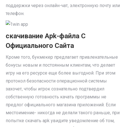
поддержки через онлайн-чат, электронную почту или
телефон.
скачивание Apk-файла С
Официального Сайта
Кроме того, букмекер предлагает привлекательные
бонусы новым и постоянным клиентам, что делает
игру на его ресурсе еще более выгодной. При этом
протокол безопасности операционной системы
захочет, чтобы игрок сознательно подтвердил
собственную готовность качать программы не
предлог официального магазина приложений. Если
местоимение- никогда не делали такого раньше, при
попытке скачать apk увидите уведомление об том,