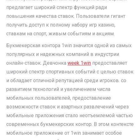
предлагает широкий спектр функций ради
повышения качества ставок. Пользователи гигант
получить доступ к полному набору игр казино,
ставкам на спорт, живым событиям и акциям.
Букмекерская контора 1win значится одной из самых
популярных и надежных компаний в индустрии
онлайн-ставок. Девчонка
week 1win
предоставляет
широкий спектр спортивных событий с целью ставок
и обладает отличной репутацией среди игроков. со
развитием технологий и увеличением числа
мобильных пользователей, предоставление
возможности ставок и азартных развлечений через
мобильные приложения стало неотъемлемой частью
современных букмекерских контор. В этом контексте
мобильное приложение от 1win занимает особое