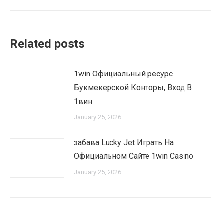
Related posts
1win Официальный ресурс
Букмекерской Конторы, Вход В
1вин
January 25, 2026
забава Lucky Jet Играть На
Официальном Сайте 1win Casino
January 25, 2026