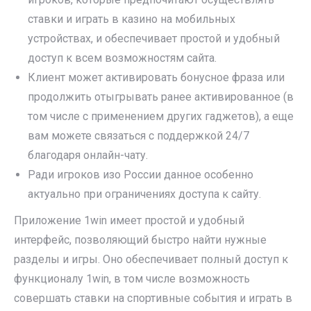
ставки и играть в казино на мобильных
устройствах, и обеспечивает простой и удобный
доступ к всем возможностям сайта.
Клиент может активировать бонусное фраза или
продолжить отыгрывать ранее активированное (в
том числе с применением других гаджетов), а еще
вам можете связаться с поддержкой 24/7
благодаря онлайн-чату.
Ради игроков изо России данное особенно
актуально при ограничениях доступа к сайту.
Приложение 1win имеет простой и удобный
интерфейс, позволяющий быстро найти нужные
разделы и игры. Оно обеспечивает полный доступ к
функционалу 1win, в том числе возможность
совершать ставки на спортивные события и играть в