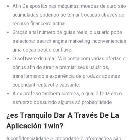
Afin De apostas nas máquinas, moedas de ouro são
acumuladas podendo se tornar trocadas através de
recurso financeiro actual.
Graças a tal número de guias reais, o usuário pode
selecionar search engine marketing inconveniencias
uma opção best e confiável.
O software de uma 1Win conta com várias ofertas e
bônus afin de atrair e premiar seus usuários,
transformando a experiência de produzir apostas
cependant rentável e cativante.
A ex profeso também simples, o qual é feita em o
esfuerzo possuindo alguma só probabilidade.
¿es Tranquilo Dar A Través De La
Aplicación 1win?
A confidencialidade e integridade 2 informações são