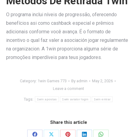
Métodos De Retirada 1win
O programa inclui níveis de progressão, oferecendo
benefícios asi como cashback especial e prêmios
adicionais conforme você avança. É o formato de
incentivo o qual faz valer a asociación jogar regularmente
na organizacion. A 1win proporciona alguma série de
promoções imperdíveis para teus jogadores.
Category:
1win Games 773
By
admin
May 2, 2026
Leave a comment
Tags:
1win apostas
1win aviator login
1win entrar
Share this article