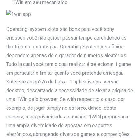
1Win em seu mecanismo.
Operating-system slots são bons para você sony
ericsson você não quiser passar tempo aprendendo as
diretrizes e estratégias. Operating System beneficios
dependem apenas de o gerador de números aleatórios.
Tudo la cual você tem o qual realizar é selecionar 1 game
em particular e limitar quanto você pretende arriesgar.
Subsiste an op??o de baixar 1 aplicativo pra versão
desktop, descartando a necessidade de alejar a página de
uma 1Win pelo browser. Se with respect to o caso, por
exemplo, de jogar simply no esforço, dando, desta
maneira, mais privacidade ao usuário. 1WIN proporciona
uma ampla diversidade de apostas em esportes
eletrônicos, abrangendo diversos games e competições.