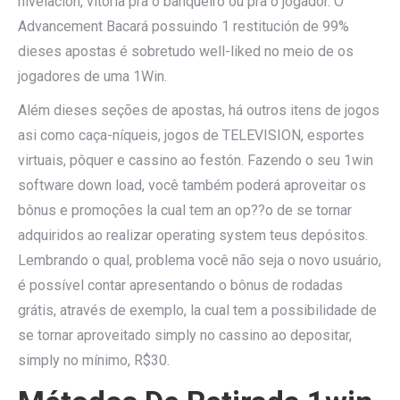
nivelación, vitória pra o banqueiro ou pra o jogador. O
Advancement Bacará possuindo 1 restitución de 99%
dieses apostas é sobretudo well-liked no meio de os
jogadores de uma 1Win.
Além dieses seções de apostas, há outros itens de jogos
asi como caça-níqueis, jogos de TELEVISION, esportes
virtuais, pôquer e cassino ao festón. Fazendo o seu 1win
software down load, você também poderá aproveitar os
bônus e promoções la cual tem an op??o de se tornar
adquiridos ao realizar operating system teus depósitos.
Lembrando o qual, problema você não seja o novo usuário,
é possível contar apresentando o bônus de rodadas
grátis, através de exemplo, la cual tem a possibilidade de
se tornar aproveitado simply no cassino ao depositar,
simply no mínimo, R$30.