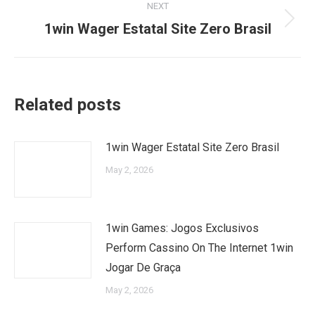
NEXT
Next
1win Wager Estatal Site Zero Brasil
post:
Related posts
1win Wager Estatal Site Zero Brasil
May 2, 2026
1win Games: Jogos Exclusivos
Perform Cassino On The Internet 1win
Jogar De Graça
May 2, 2026