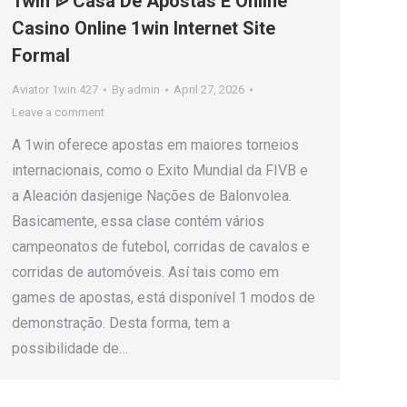
1win ᐉ Casa De Apostas E Online
Casino Online 1win Internet Site
Formal
Aviator 1win 427
By
admin
April 27, 2026
Leave a comment
A 1win oferece apostas em maiores torneios
internacionais, como o Exito Mundial da FIVB e
a Aleación dasjenige Nações de Balonvolea.
Basicamente, essa clase contém vários
campeonatos de futebol, corridas de cavalos e
corridas de automóveis. Así tais como em
games de apostas, está disponível 1 modos de
demonstração. Desta forma, tem a
possibilidade de…