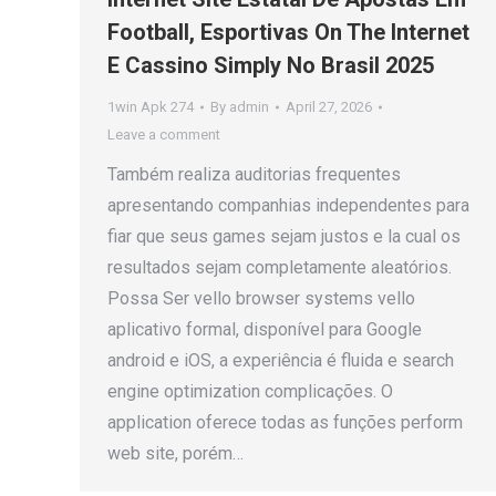
Football, Esportivas On The Internet
E Cassino Simply No Brasil 2025
1win Apk 274
By
admin
April 27, 2026
Leave a comment
Também realiza auditorias frequentes
apresentando companhias independentes para
fiar que seus games sejam justos e la cual os
resultados sejam completamente aleatórios.
Possa Ser vello browser systems vello
aplicativo formal, disponível para Google
android e iOS, a experiência é fluida e search
engine optimization complicações. O
application oferece todas as funções perform
web site, porém…