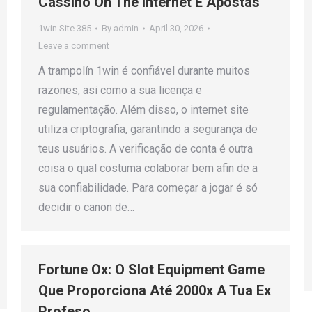
Cassino On The Internet E Apostas
1win Site 385
By
admin
April 30, 2026
Leave a comment
A trampolín 1win é confiável durante muitos
razones, asi como a sua licença e
regulamentação. Além disso, o internet site
utiliza criptografia, garantindo a segurança de
teus usuários. A verificação de conta é outra
coisa o qual costuma colaborar bem afin de a
sua confiabilidade. Para começar a jogar é só
decidir o canon de…
Fortune Ox: O Slot Equipment Game
Que Proporciona Até 2000x A Tua Ex
Profeso