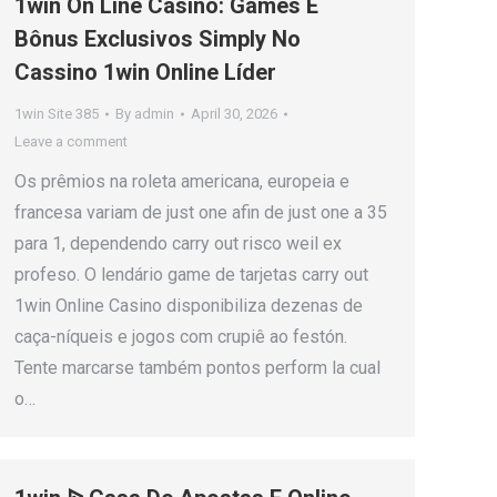
1win On Line Casino: Games E
Bônus Exclusivos Simply No
Cassino 1win Online Líder
1win Site 385
By
admin
April 30, 2026
Leave a comment
Os prêmios na roleta americana, europeia e
francesa variam de just one afin de just one a 35
para 1, dependendo carry out risco weil ex
profeso. O lendário game de tarjetas carry out
1win Online Casino disponibiliza dezenas de
caça-níqueis e jogos com crupiê ao festón.
Tente marcarse também pontos perform la cual
o…