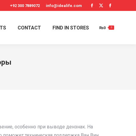
+92 300 7889072
info@idealife.com
Facebook
X
Facebook
page
page
page
opens
opens
opens
TS
CONTACT
FIND IN STORES
₨
0
0
in
in
in
new
new
new
window
window
window
оры
вение, особенно при выводе дензнак. На
ию поможет техническая поддержка Ван Вин.