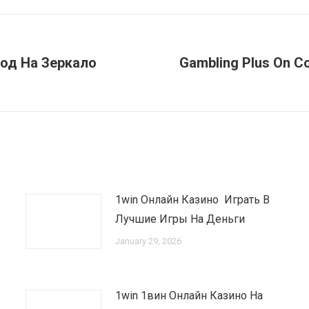
ход На Зеркало
Gambling Plus On Co
Next
post:
1win Онлайн Казино ️ Играть В
Лучшие Игры На Деньги
January 29, 2026
1win 1вин Онлайн Казино На