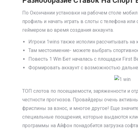
Разнообразие Ставок На Спорт В
По Окончании установки на рабочем столе мобиль
профиль и начать играть в слоты с телефона или
геймером во время создания аккаунта.
Игроки 1wins также исполин рассчитывать на 
Там местоимение- можете выбрать спортивное 
Повесть 1 Win Бет началась с площадки First B
Формировать аккаунт с возможностью дальней
ТОП слотов по посещаемости, заряженности и от
честности прогнозов. Провайдеры очень активны 
фриспины за взнос, и многое другое! Еще значител
специальные поощрения, которые выдаются клие
программы на Айфон понадобится загрузка софта