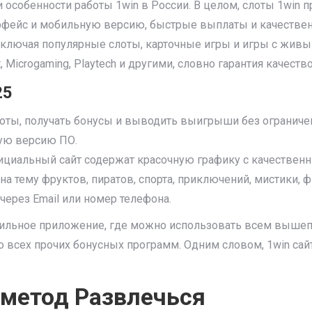
особенности работы 1win в России. В целом, слоты 1win 
рфейс и мобильную версию, быстрые выплаты и качествен
ключая популярные слоты, карточные игры и игры с живы
 Microgaming, Playtech и другими, словно гарантия качеств
25
лоты, получать бонусы и выводить выигрыши без ограниче
ную версию ПО.
фициальный сайт содержат красочную графику с качестве
а тему фруктов, пиратов, спорта, приключений, мистики, ф
через Email или номер телефона.
бильное приложение, где можно использовать всем выше
 всех прочих бонусных программ. Одним словом, 1win сайт 
 метод Развлечься