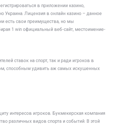
регистрироваться в приложении казино,
но Украина. Лицензия в онлайн казино – данное
ии есть свои преимущества, но мы
бирая 1 win официальный веб-сайт, местоимение-
елей ставок на спорт, так и ради игроков в
вом, способным удивить аж самых искушенных
ащиту интересов игроков. Букмекерская компания
во различных видов спорта и событий. В этой