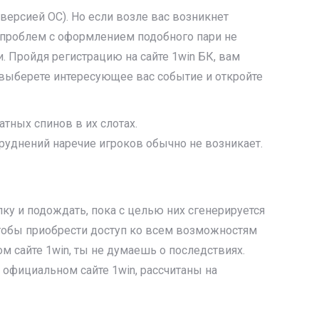
й версией ОС). Но если возле вас возникнет
х проблем с оформлением подобного пари не
 Пройдя регистрацию на сайте 1win БК, вам
, выберете интересующее вас событие и откройте
тных спинов в их слотах.
руднений наречие игроков обычно не возникает.
пку и подождать, пока с целью них сгенерируется
Чтобы приобрести доступ ко всем возможностям
м сайте 1win, ты не думаешь о последствиях.
 официальном сайте 1win, рассчитаны на