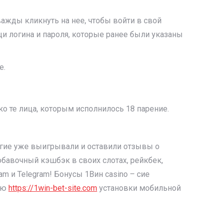
ажды кликнуть на нее, чтобы войти в свой
щи логина и пароля, которые ранее были указаны
е.
 те лица, которым исполнилось 18 парение.
огие уже выигрывали и оставили отзывы о
добавочный кэшбэк в своих слотах, рейкбек,
am и Telegram! Бонусы 1Вин casino – сие
лью
https://1win-bet-site.com
установки мобильной