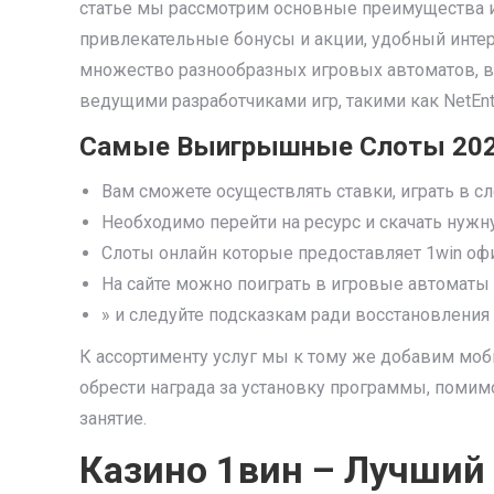
статье мы рассмотрим основные преимущества и 
привлекательные бонусы и акции, удобный инте
множество разнообразных игровых автоматов, в
ведущими разработчиками игр, такими как NetEnt,
Самые Выигрышные Слоты 20
Вам сможете осуществлять ставки, играть в с
Необходимо перейти на ресурс и скачать нуж
Слоты онлайн которые предоставляет 1win о
На сайте можно поиграть в игровые автоматы н
» и следуйте подсказкам ради восстановления 
К ассортименту услуг мы к тому же добавим мо
обрести награда за установку программы, помимо
занятие.
Казино 1вин – Лучший