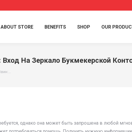
ABOUT STORE
BENEFITS
SHOP
OUR PRODUC
: Вход На Зеркало Букмекерской Конт
1вин:…
требуется, однако она может быть запрошена в любой мгно
e может потребоваться помощь. Получить нужную информац