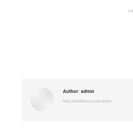
Ca
Author:
admin
http://idealife.com.pk/demo