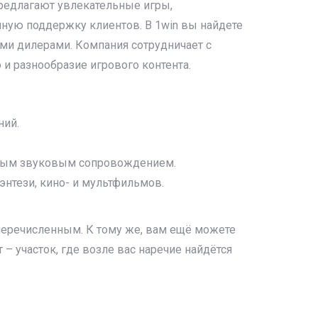
предлагают увлекательные игры,
ную поддержку клиентов. В 1win вы найдете
ми дилерами. Компания сотрудничает с
о и разнообразие игрового контента.
ний.
нным звуковым сопровождением.
энтези, кино- и мультфильмов.
перечисленным. К тому же, вам ещё можете
– участок, где возле вас наречие найдётся