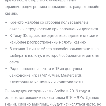
время после открытия букмекера 1WIN,
администрация решила формировать раздел онлайн-
казино.
Кое-кто жалобы со стороны пользователей
связаны с трудностями при пополнении депозита.
К Тому Же здесь находится квазиденьги ставки и
наиболее распространённые слоты казино.
В казино 1 вин гемблер способен самостоятельно
выбирать валюту, в которой собирается играть на
сайте.
Ради пополнения счета в 1Вин доступны
банковские игра (МИР/Visa/Mastercard),
электронные кошельки и криптовалюты.
Он выпущен сотрудниками Spribe в 2019 году и
отличается высоким показателем RTP – 97%. Данное
значит, словно выигрыши будут начисляться часто, но