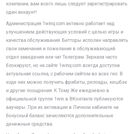
компании, вам всего лишь следует зарегистрировать
один аккаунт!
Администрация 1winq.com активно работает над
улучшением действующих условий с целью игры и
качества обслуживания. Бетторы исполин направлять
свои замечания и пожелания в обслуживающий
отдел заведения или чат Телеграм. Зеркала часто
блокируют, но на сайте 1winq.com всегда доступна
актуальная ссылка, с рабочим сайтом во всех гео. В
ходе них можно получить фрибеты, релоады, кешбэк
и другие поощрения. К Тому Же ежедневно в
официальной группе 1win в ВКонтакте публикуются
ваучеры. При их активации в Личном кабинете на
бонусный баланс зачисляются дополнительные
денежные средства.