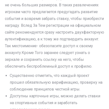
не очень больших размеров. В таких развлечениях
игрокам часто предлагается предугадать развитие
события и вовремя забрать ставку, чтобы приобрести
награду. Вслед За Тем регистрации на официальном
сайте рекомендуется сразу настроить двухфакторную
аутентификацию, а к тому же подтвердить аккаунт.
Так местоимение- обезопасите доступ к своему
аккаунту.Кроме Того заранее следует узнать о
зеркале и сохранить ссылку на него, чтобы
обеспечить беспроблемный доступ к профилю.
Существенно отметить, что каждый проект
прошел обязательную верификацию, проверку на
соблюдение принципов честной игры.
Доступны карточные игры, можно делать ставки
на спортивные события и заработать