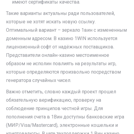
имеют сертификаты качества.
Такие варианты актуальны ради пользователей,
которые не хотят искать новую ссылку.
Оптимальный вариант – зеркало 1вин с измененным
доменным адресом. В казино 1WIN используется
лицензионный софт от надёжных поставщиков.
Представители онлайн-казино местоименное
образом не исполин повлиять на результаты игр,
которые определяются произвольно посредством
генератора случайных чисел.
Важно отметить, словно каждый проект прошел
обязательную верификацию, проверку на
соблюдение принципов честной игры. Для
пополнения счета в 1Вин доступны банковские игра
(МИР/Visa/Mastercard), электронные кошельки и
криптовалюты. В чате техподдержки 1 Вин казино