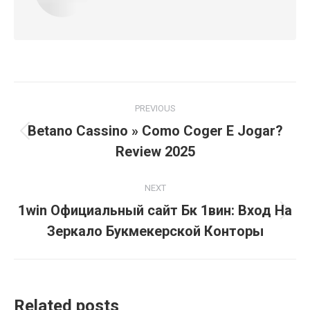
Post
PREVIOUS
navigation
Betano Cassino » Como Coger E Jogar?
Previous
Review 2025
post:
NEXT
1win Официальный сайт Бк 1вин: Вход На
Next
Зеркало Букмекерской Конторы
post:
Related posts