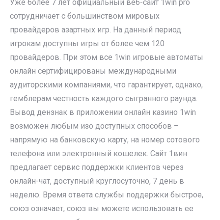
Уже более 7 лет официальный веб-сайт 1win pro
сотрудничает с большинством мировых
провайдеров азартных игр. На данный период
игрокам доступны игры от более чем 120
провайдеров. При этом все 1win игровые автоматы
онлайн сертифицированы международными
аудиторскими компаниями, что гарантирует, однако,
гемблерам честность каждого сыгранного раунда.
Вывод дензнак в приложении онлайн казино 1win
возможен любым изо доступных способов –
напрямую на банковскую карту, на номер сотового
телефона или электронный кошелек. Сайт 1вин
предлагает сервис поддержки клиентов через
онлайн-чат, доступный круглосуточно, 7 день в
неделю. Время ответа службы поддержки быстрое,
союз означает, союз вы можете использовать ее