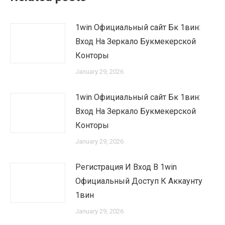
1win Официальный сайт Бк 1вин:
Вход На Зеркало Букмекерской
Конторы
January 29, 2026
1win Официальный сайт Бк 1вин:
Вход На Зеркало Букмекерской
Конторы
January 29, 2026
Регистрация И Вход В 1win
Официальный Доступ К Аккаунту
1вин
January 29, 2026