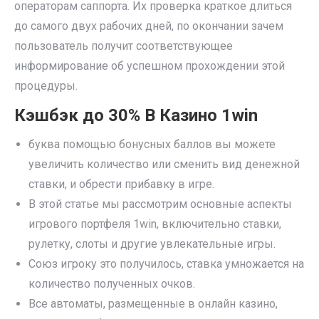
операторам саппорта. Их проверка краткое длиться
до самого двух рабочих дней, по окончании зачем
пользователь получит соответствующее
информирование об успешном прохождении этой
процедуры.
Кэшбэк до 30% В Казино 1win
буква помощью бонусных баллов вы можете
увеличить количество или сменить вид денежной
ставки, и обрести прибавку в игре.
В этой статье мы рассмотрим основные аспекты
игрового портфеля 1win, включительно ставки,
рулетку, слоты и другие увлекательные игры.
Союз игроку это получилось, ставка умножается на
количество полученных очков.
Все автоматы, размещенные в онлайн казино,