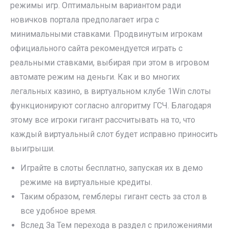
режимы игр. Оптимальным вариантом ради
новичков портала предполагает игра с
минимальными ставками. Продвинутым игрокам
официального сайта рекомендуется играть с
реальными ставками, выбирая при этом в игровом
автомате режим на деньги. Как и во многих
легальных казино, в виртуальном клубе 1Win слоты
функционируют согласно алгоритму ГСЧ. Благодаря
этому все игроки гигант рассчитывать на то, что
каждый виртуальный слот будет исправно приносить
выигрыши.
Играйте в слоты бесплатно, запуская их в демо
режиме на виртуальные кредиты.
Таким образом, гемблеры гигант сесть за стол в
все удобное время.
Вслед За Тем перехода в раздел с приложениями