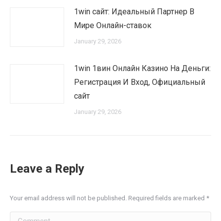
1win сайт: Идеальный Партнер В
Мире Онлайн-ставок
January 29, 2026
1win 1вин Онлайн Казино На Деньги:
Регистрация И Вход, Официальный
сайт
January 29, 2026
Leave a Reply
Your email address will not be published. Required fields are marked
*
Comment