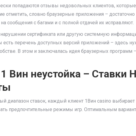
дически попадаются отзывы недовольных клиентов, которы
е отметить, словно браузерные приложения – достаточно н
а сообщения с багами и с полной отдачей их исправляют.
об нарушении сертификата или другую системную информа
ы есть перечень доступных версий приложений – здесь нуж
обстве. В этом и заключалась идея браузерных программ 
1 Вин неустойка – Cтавки Н
ты
й диапазон ставок, каждый клиент 1Вин casino выбирает 
рать предпочтительные режимы игр. Оптимальным варианто