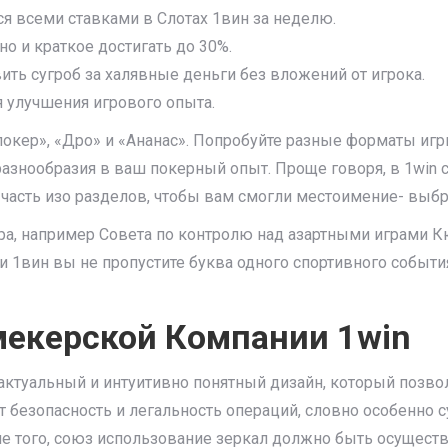
я всеми ставками в Слотах 1вин за неделю.
о и краткое достигать до 30%.
ть сугроб за халявные деньги без вложений от игрока.
 улучшения игрового опыта.
покер», «Дро» и «Ананас». Попробуйте разные форматы игры
знообразия в ваш покерный опыт. Проще говоря, в 1win c
часть изо разделов, чтобы вам смогли местоимение- выбрат
, например Совета по контролю над азартными играми Кюр
и 1вин вы не пропустите буква одного спортивного события
екерской Компании 1win
о актуальный и интуитивно понятный дизайн, который поз
т безопасность и легальность операций, словно особенно 
е того, союз использование зеркал должно быть осущест