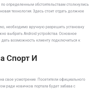
е по определенным обстоятельствам столкнулись
овая технология. Здесь стоит отдать должное
цию, необходимо вручную разрешить установку
но выбрать Android устройства. Основное
– дать возможность клиенту подключиться к
а Спорт И
на свое усмотрение. Посетители официального
м ради новичков портала будет забава с