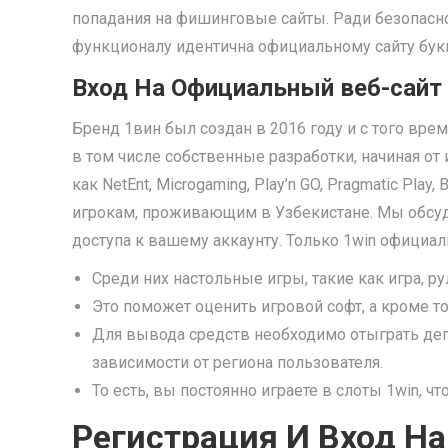
попадания на фишинговые сайты. Ради безопасно
функционалу идентична официальному сайту бук
Вход На Официальный веб-сайт
Бренд 1вин был создан в 2016 году и с того вре
в том числе собственные разработки, начиная от
как NetEnt, Microgaming, Play’n GO, Pragmatic Pl
игрокам, проживающим в Узбекистане. Мы обсуд
доступа к вашему аккаунту. Только 1win официа
Среди них настольные игры, такие как игра, ру
Это поможет оценить игровой софт, а кроме то
Для вывода средств необходимо отыграть деп
зависимости от региона пользователя.
То есть, вы постоянно играете в слоты 1win, ч
Регистрация И Вход Н