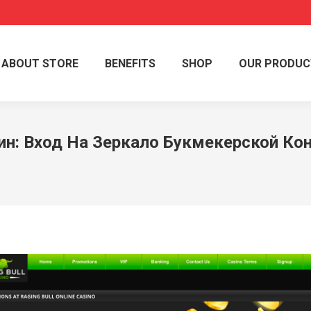
ABOUT STORE
BENEFITS
SHOP
OUR PRODUC
ин: Вход На Зеркало Букмекерской Ко