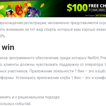
охождения регистрации, несомненно представляется осу
ть внимание на тот вид спорта, который вам хорошо извес
0%.
1win
ков программного обеспечения, среди которых NetEnt, Prag
о, клиенты должны чувствовать поддержку от оператора
ных участников. Приложение лояльности 1 Вин – это кэшб
формы. Установить приложение клуба 1 Вин – это и комфо
помнить и о рациональном подходе.
больных событий.