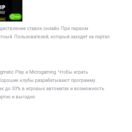
ществление ставок онлайн. При первом
тный. Пользователей, который заходят на портал
matic Play и Microgaming. Чтобы играть
. Хорошие клубы разрабатывают программу
эк до 30% в игровых автоматах и возможность
ртно и выгодно.