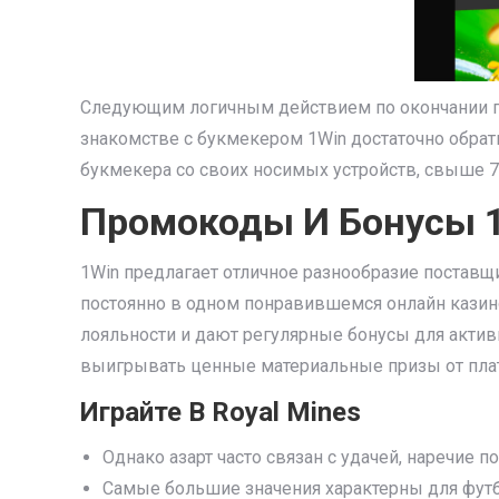
Следующим логичным действием по окончании пр
знакомстве с букмекером 1Win достаточно обрати
букмекера со своих носимых устройств, свыше 7
Промокоды И Бонусы 
1Win предлагает отличное разнообразие поставщи
постоянно в одном понравившемся онлайн казин
лояльности и дают регулярные бонусы для актив
выигрывать ценные материальные призы от плат
Играйте В Royal Mines
Однако азарт часто связан с удачей, наречие 
Самые большие значения характерны для фут