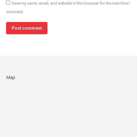
Save my name, email, and website in this browser for the next time I
comment.
Post comment
Map