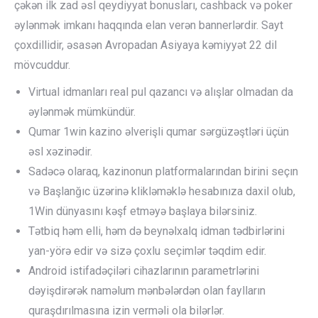
çəkən ilk zad əsl qeydiyyat bonusları, cashback və poker
əylənmək imkanı haqqında elan verən bannerlərdir. Sayt
çoxdillidir, əsasən Avropadan Asiyaya kəmiyyət 22 dil
mövcuddur.
Virtual idmanları real pul qazancı və alışlar olmadan da
əylənmək mümkündür.
Qumar 1win kazino əlverişli qumar sərgüzəştləri üçün
əsl xəzinədir.
Sadəcə olaraq, kazinonun platformalarından birini seçın
və Başlanğıc üzərinə klikləməklə hesabınıza daxil olub,
1Win dünyasını kəşf etməyə başlaya bilərsiniz.
Tətbiq həm elli, həm də beynəlxalq idman tədbirlərini
yan-yörə edir və sizə çoxlu seçimlər təqdim edir.
Android istifadəçiləri cihazlarının parametrlərini
dəyişdirərək naməlum mənbələrdən olan faylların
quraşdırılmasına izin verməli ola bilərlər.