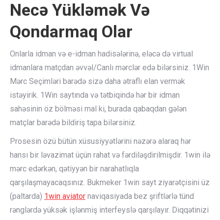
Necə Yükləmək Və
Qondarmaq Olar
Onlarla idman və e-idman hadisələrinə, eləcə də virtual
idmanlara matçdan əvvəl/Canlı mərclər edə bilərsiniz. 1Win
Mərc Seçimləri barədə sizə daha ətraflı elan vermək
istəyirik. 1Win saytında və tətbiqində hər bir idman
sahəsinin öz bölməsi mal ki, burada qabaqdan gələn
matçlar barədə bildiriş tapa bilərsiniz.
Prosesin özü bütün xüsusiyyətlərini nəzərə alaraq hər
hansı bir ləvazimat üçün rahat və fərdiləşdirilmişdir. 1win ilə
mərc edərkən, qətiyyən bir narahatlıqla
qarşılaşmayacaqsınız. Bukmeker 1win sayt ziyarətçisini üz
(paltarda)
1win aviator
naviqasiyada bez şriftlərlə tünd
rənglərdə yüksək işlənmiş interfeyslə qarşılayır. Diqqətinizi