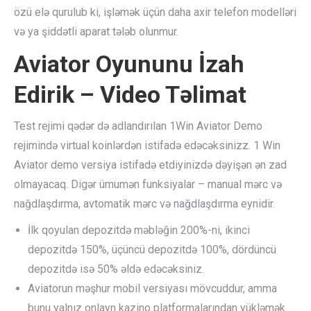
özü elə qurulub ki, işləmək üçün daha axir telefon modelləri
və ya şiddətli aparat tələb olunmur.
Aviator Oyununu İzah
Edirik – Video Təlimat
Test rejimi qədər də adlandırılan 1Win Aviator Demo
rejimində virtual koinlərdən istifadə edəcəksinizz. 1 Win
Aviator demo versiya istifadə etdiyinizdə dəyişən ən zad
olmayacaq. Digər ümumən funksiyalar – manual mərc və
nağdlaşdırma, avtomatik mərc və nağdlaşdırma eynidir.
İlk qoyulan depozitdə məbləğin 200%-ni, ikinci
depozitdə 150%, üçüncü depozitdə 100%, dördüncü
depozitdə isə 50% əldə edəcəksiniz.
Aviatorun məşhur mobil versiyası mövcuddur, amma
bunu yalnız onlayn kazino platformalarından yükləmək