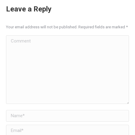
Leave a Reply
Your email address will not be published. Required fields are marked
*
Comment
Name *
Email *