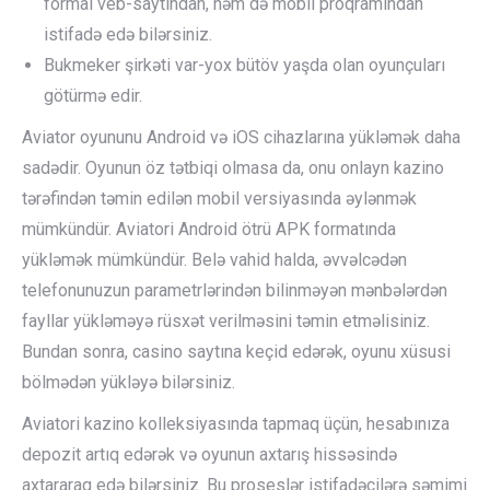
formal veb-saytından, həm də mobil proqramından
istifadə edə bilərsiniz.
Bukmeker şirkəti var-yox bütöv yaşda olan oyunçuları
götürmə edir.
Aviator oyununu Android və iOS cihazlarına yükləmək daha
sadədir. Oyunun öz tətbiqi olmasa da, onu onlayn kazino
tərəfindən təmin edilən mobil versiyasında əylənmək
mümkündür. Aviatori Android ötrü APK formatında
yükləmək mümkündür. Belə vahid halda, əvvəlcədən
telefonunuzun parametrlərindən bilinməyən mənbələrdən
fayllar yükləməyə rüsxət verilməsini təmin etməlisiniz.
Bundan sonra, casino saytına keçid edərək, oyunu xüsusi
bölmədən yükləyə bilərsiniz.
Aviatori kazino kolleksiyasında tapmaq üçün, hesabınıza
depozit artıq edərək və oyunun axtarış hissəsində
axtararaq edə bilərsiniz. Bu proseslər istifadəçilərə səmimi