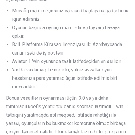
Müvafiq mərci seçirsiniz və raund başlayana qədər bunu
iqrar edirsniz.
Oyunun başında oyunçu mərc edir və təyyarə havaya
qalxır.
Bəli, Platforma Kürasao lisenziyası ilə Azərbaycanda
qanuni şəkildə iş göstərir.
Aviator 1 Win oyununda təsir istifadəçidən ən asılıdır.
Yadda saxlamaq lazımdır ki, yalnız əvvəllər oyun
hesabınıza para yatırmaq üçün istifadə edilmiş biri
mövcuddur.
Bonus vəsaitlərin oynanması üçün, 3.0 və ya daha
təmtəraqlı koefisiyentlə tək bahis soxmaq lazımdır. 1win
tətbiqini yaratmaqda əsl məqsəd, istifadə rahatlığı ilə
yanaşı, oyunçuların bu bukmeker kontoruna ölməz birbaşa
çıxışını təmin etməkdir. Fikir eləmək lazımdır ki, proqramın