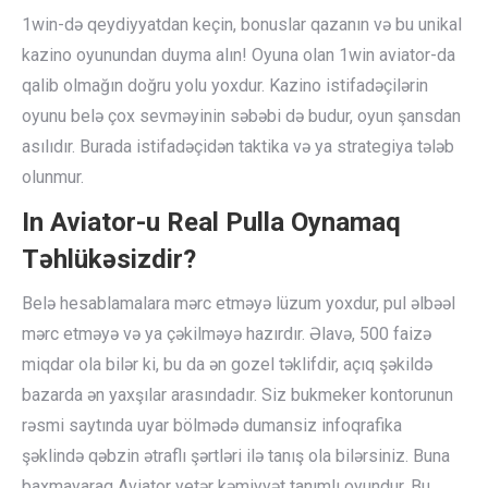
1win-də qeydiyyatdan keçin, bonuslar qazanın və bu unikal
kazino oyunundan duyma alın! Oyuna olan 1win aviator-da
qalib olmağın doğru yolu yoxdur. Kazino istifadəçilərin
oyunu belə çox sevməyinin səbəbi də budur, oyun şansdan
asılıdır. Burada istifadəçidən taktika və ya strategiya tələb
olunmur.
In Aviator-u Real Pulla Oynamaq
Təhlükəsizdir?
Belə hesablamalara mərc etməyə lüzum yoxdur, pul əlbəəl
mərc etməyə və ya çəkilməyə hazırdır. Əlavə, 500 faizə
miqdar ola bilər ki, bu da ən gozel təklifdir, açıq şəkildə
bazarda ən yaxşılar arasındadır. Siz bukmeker kontorunun
rəsmi saytında uyar bölmədə dumansiz infoqrafika
şəklində qəbzin ətraflı şərtləri ilə tanış ola bilərsiniz. Buna
baxmayaraq Aviator yetər kəmiyyət tanımlı oyundur. Bu