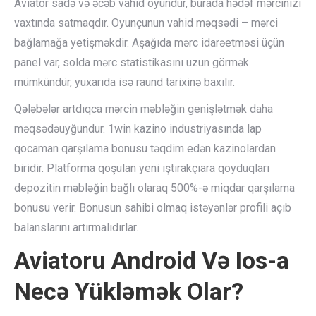
Aviator sadə və əcəb vahid oyundur, burada hədəf mərcinizi
vaxtında satmaqdır. Oyunçunun vahid məqsədi – mərci
bağlamağa yetişməkdir. Aşağıda mərc idarəetməsi üçün
panel var, solda mərc statistikasını uzun görmək
mümkündür, yuxarıda isə raund tarixinə baxılır.
Qələbələr artdıqca mərcin məbləğin genişlətmək daha
məqsədəuyğundur. 1win kazino industriyasında lap
qocaman qarşılama bonusu təqdim edən kazinolardan
biridir. Platforma qoşulan yeni iştirakçıara qoyduqları
depozitin məbləğin bağlı olaraq 500%-ə miqdar qarşılama
bonusu verir. Bonusun sahibi olmaq istəyənlər profili açıb
balanslarını artırmalıdırlar.
Aviatoru Android Və Ios-a
Necə Yükləmək Olar?