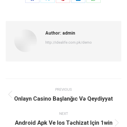
Share
Share
Share
Share
Share
on
on
on
on
on
Facebook
X
Pinterest
LinkedIn
WhatsApp
Author:
admin
http://idealife.com.pk/demo
Post
PREVIOUS
navigation
Previous
Onlayn Casino Başlanğıc Və Qeydiyyat
post:
NEXT
Android Apk Ve Ios Təchizat Için 1win
Next