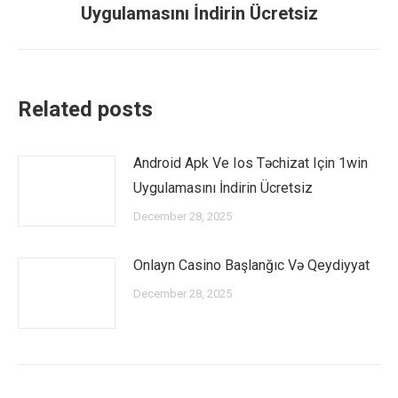
Uygulamasını İndirin Ücretsiz
post:
Related posts
Android Apk Ve Ios Təchizat Için 1win
Uygulamasını İndirin Ücretsiz
December 28, 2025
Onlayn Casino Başlanğıc Və Qeydiyyat
December 28, 2025