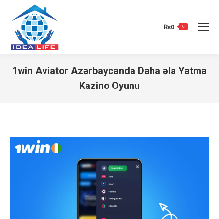
₨
0
0
1win Aviator Azərbaycanda Daha əla Yatma
Kazino Oyunu
You are here: