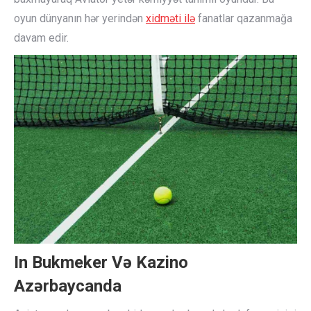
oyun dünyanın hər yerindən
xidməti ilə
fanatlar qazanmağa
davam edir.
In Bukmeker Və Kazino
Azərbaycanda