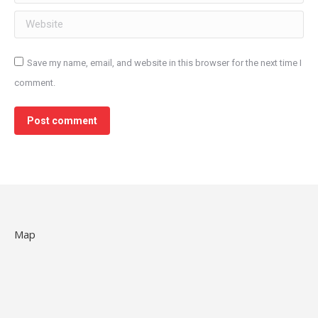
Website
Save my name, email, and website in this browser for the next time I
comment.
Post comment
Map