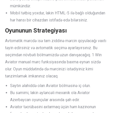
mümkündür.
Mobil tətbiq yoxdur, lakin HTML-5 ilə bağlı olduğundan
hər hansı bir cihazdan istifadə edə bilərsiniz.
Oyununun Strategiyası
Avtomatik mərcdə isə tam ziddinə mərcin qoyulacağı vaxtı
təyin edirsiniz və avtomatik seçimə ayarlayırsınız. Bu
seçimdən növbəti bölməmizdə uzun danışacağıq. 1 Win
Aviator manual mərc funksiyasında baxma eynən sizdə
olur. Oyun müddətində də mərcinizi istədiyiniz kimi
tənzimləmək imkanınız olacaq.
Saytın əlahiddə olan Aviator bölməsinə iç olun.
Bu səmimi, lakin əyləncəli mexanik ola Aviator
Azerbaycan oyunçular arasında şah edir.
Aviator təcrübəsini axtarmaq üçün həm kazinonun