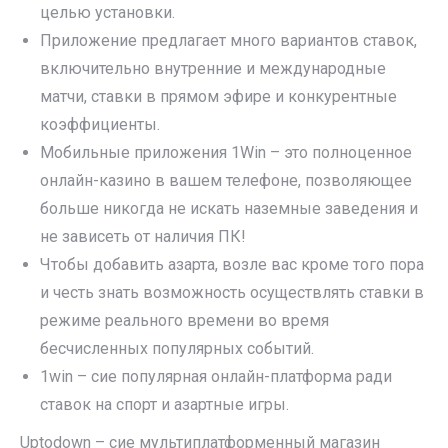
целью установки.
Приложение предлагает много вариантов ставок,
включительно внутренние и международные
матчи, ставки в прямом эфире и конкурентные
коэффициенты.
Мобильные приложения 1Win – это полноценное
онлайн-казино в вашем телефоне, позволяющее
больше никогда не искать наземные заведения и
не зависеть от наличия ПК!
Чтобы добавить азарта, возле вас кроме того пора
и честь знать возможность осуществлять ставки в
режиме реального времени во время
бесчисленных популярных событий.
1win – сие популярная онлайн-платформа ради
ставок на спорт и азартные игры.
Uptodown – сие мультиплатформенный магазин