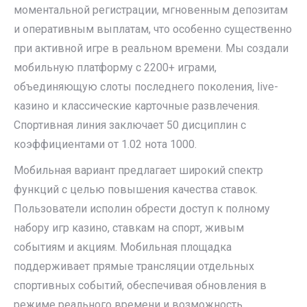
моментальной регистрации, мгновенным депозитам
и оперативным выплатам, что особенно существенно
при активной игре в реальном времени. Мы создали
мобильную платформу с 2200+ играми,
объединяющую слоты последнего поколения, live-
казино и классические карточные развлечения.
Спортивная линия заключает 50 дисциплин с
коэффициентами от 1.02 нота 1000.
Мобильная вариант предлагает широкий спектр
функций с целью повышения качества ставок.
Пользователи исполин обрести доступ к полному
набору игр казино, ставкам на спорт, живым
событиям и акциям. Мобильная площадка
поддерживает прямые трансляции отдельных
спортивных событий, обеспечивая обновления в
режиме реального времени и возможность