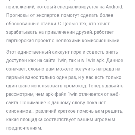
приложений, который специализируется на Android.
Прогнозы от экспертов помогут сделать более
обоснованные ставки. С Целью тех, кто хочет
зарабатывать на привлечении друзей, работает
партнерская проект с неплохими комиссионными.
Этот единственный аккаунт пора и совесть знать
доступен как на сайте 1win, так и в 1win apk. Данное
означает, словно вам можете получить награда на
первый взнос только один раз, и у вас есть только
один шанс использовать промокод. Теперь давайте
рассмотрим, чем apk-файл 1win отличается от веб-
сайта. Понимание к данному слову пока нет
синонимов… различий краткое помочь вам решить,
какая площадка соответствует вашим игровым
предпочтениям.