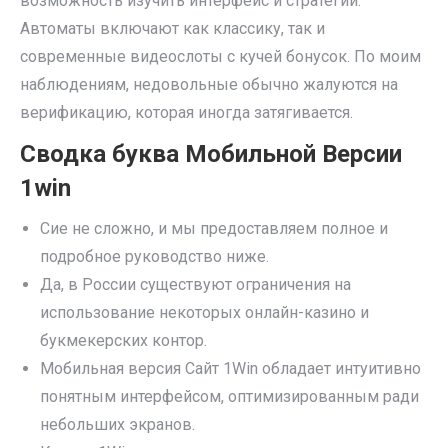
возможность изучить интерфейс и стратегии.
Автоматы включают как классику, так и
современные видеослоты с кучей бонусок. По моим
наблюдениям, недовольные обычно жалуются на
верификацию, которая иногда затягивается.
Сводка буква Мобильной Версии
1win
Сие не сложно, и мы предоставляем полное и
подробное руководство ниже.
Да, в России существуют ограничения на
использование некоторых онлайн-казино и
букмекерских контор.
Мобильная версия Сайт 1Win обладает интуитивно
понятным интерфейсом, оптимизированным ради
небольших экранов.