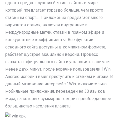
одного предлог лучших беттинг сайтов в мире,
который предлагает гораздо больше, чем просто
ставки на спорт…. Приложение предлагает много
вариантов ставок, включая внутренние и
международные матчи, ставки в прямом эфире и
конкурентные коэффициенты. Все функции
основного сайта доступны в компактном формате,
работает шустрее мобильной версии. Процесс
скачать с официального сайта и установить занимает
менее двух минут, после наречие пользователи 1Win
Android исполин вмиг приступить к ставкам и играм. В
данный мгновение интерфейс 1Win, включительно
мобильные приложения, переведен на 30 языков
мира, на которых суммарно говорит преобладающее
большинство населения планеты.