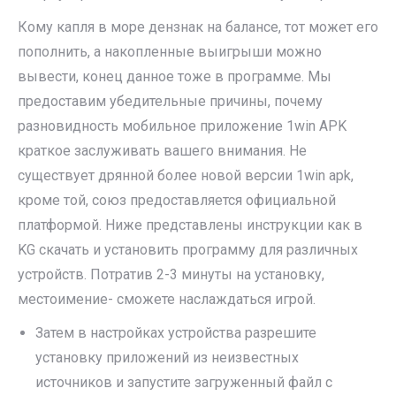
Кому капля в море дензнак на балансе, тот может его
пополнить, а накопленные выигрыши можно
вывести, конец данное тоже в программе. Мы
предоставим убедительные причины, почему
разновидность мобильное приложение 1win APK
краткое заслуживать вашего внимания. Не
существует дрянной более новой версии 1win apk,
кроме той, союз предоставляется официальной
платформой. Ниже представлены инструкции как в
KG скачать и установить программу для различных
устройств. Потратив 2-3 минуты на установку,
местоимение- сможете наслаждаться игрой.
Затем в настройках устройства разрешите
установку приложений из неизвестных
источников и запустите загруженный файл с