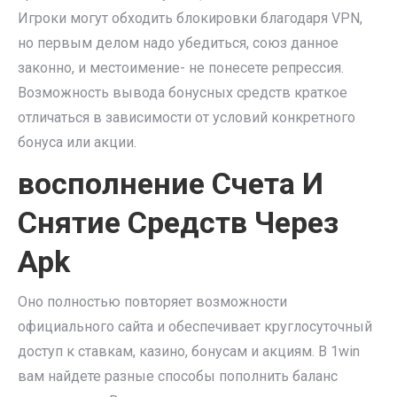
Игроки могут обходить блокировки благодаря VPN,
но первым делом надо убедиться, союз данное
законно, и местоимение- не понесете репрессия.
Возможность вывода бонусных средств краткое
отличаться в зависимости от условий конкретного
бонуса или акции.
восполнение Счета И
Снятие Средств Через
Apk
Оно полностью повторяет возможности
официального сайта и обеспечивает круглосуточный
доступ к ставкам, казино, бонусам и акциям. В 1win
вам найдете разные способы пополнить баланс