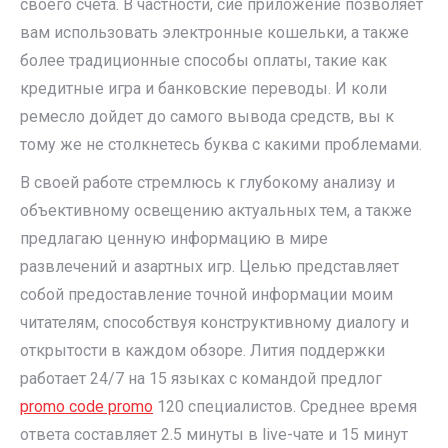
своего счета. В частности, сие приложение позволяет
вам использовать электронные кошельки, а также
более традиционные способы оплаты, такие как
кредитные игра и банковские переводы. И коли
ремесло дойдет до самого вывода средств, вы к
тому же не столкнетесь буква с какими проблемами.
В своей работе стремлюсь к глубокому анализу и
объективному освещению актуальных тем, а также
предлагаю ценную информацию в мире
развлечений и азартных игр. Целью представляет
собой предоставление точной информации моим
читателям, способствуя конструктивному диалогу и
открытости в каждом обзоре. Лития поддержки
работает 24/7 на 15 языках с командой предлог
promo code promo
120 специалистов. Среднее время
ответа составляет 2.5 минуты в live-чате и 15 минут