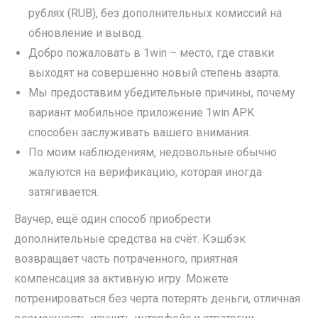
рублях (RUB), без дополнительных комиссий на
обновление и вывод.
Добро пожаловать в 1win – место, где ставки
выходят на совершенно новый степень азарта.
Мы предоставим убедительные причины, почему
вариант мобильное приложение 1win APK
способен заслуживать вашего внимания.
По моим наблюдениям, недовольные обычно
жалуются на верификацию, которая иногда
затягивается.
Ваучер, ещё один способ приобрести
дополнительные средства на счёт. Кэшбэк
возвращает часть потраченного, приятная
компенсация за активную игру. Можете
потренироваться без черта потерять деньги, отличная