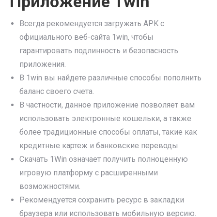
Приложение 1win
Всегда рекомендуется загружать APK с
официального веб-сайта 1win, чтобы
гарантировать подлинность и безопасность
приложения.
В 1win вы найдете различные способы пополнить
баланс своего счета.
В частности, данное приложение позволяет вам
использовать электронные кошельки, а также
более традиционные способы оплаты, такие как
кредитные картеж и банковские переводы.
Скачать 1Win означает получить полноценную
игровую платформу с расширенными
возможностями.
Рекомендуется сохранить ресурс в закладки
браузера или использовать мобильную версию.