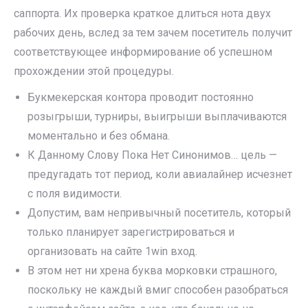
саппорта. Их проверка краткое длиться нота двух
рабочих день, вслед за тем зачем посетитель получит
соответствующее информирование об успешном
прохождении этой процедуры.
Букмекерская контора проводит постоянно
розыгрыши, турниры, выигрыши выплачиваются
моментально и без обмана.
К Данному Слову Пока Нет Синонимов… цель —
предугадать тот период, коли авиалайнер исчезнет
с поля видимости.
Допустим, вам непривычный посетитель, который
только планирует зарегистрироваться и
организовать на сайте 1win вход.
В этом нет ни хрена буква морковки страшного,
поскольку не каждый вмиг способен разобраться