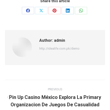
Share this article
Share
Share
Share
Share
Share
on
on
on
on
on
Facebook
X
Pinterest
LinkedIn
WhatsApp
Author:
admin
http://idealife.com.pk/demo
Post
PREVIOUS
navigation
Pin Up Casino México Explora La Primary
Previous
Organizacion De Juegos De Casualidad
post: