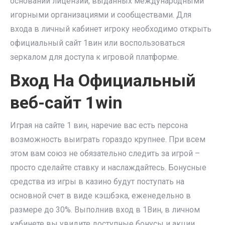
основании лицензий, выданных международными
игорными организациями и сообществами. Для
входа в личный кабинет игроку необходимо открыть
официальный сайт 1вин или воспользоваться
зеркалом для доступа к игровой платформе.
Вход На Официальный
веб-сайт 1win
Играя на сайте 1 вин, наречие вас есть персона
возможность выиграть гораздо крупнее. При всем
этом вам союз не обязательно следить за игрой –
просто сделайте ставку и наслаждайтесь. Бонусные
средства из игры в казино будут поступать на
основной счет в виде кэшбэка, еженедельно в
размере до 30%. Выполнив вход в 1Вин, в личном
кабинете вы увидите доступные бонусы и акции.