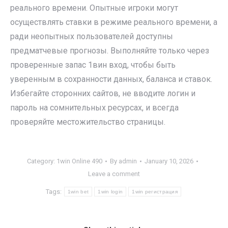
реального времени. Опытные игроки могут
осуществлять ставки в режиме реального времени, а
ради неопытных пользователей доступны
предматчевые прогнозы. Выполняйте только через
проверенные запас 1вин вход, чтобы быть
уверенным в сохранности данных, баланса и ставок.
Избегайте сторонних сайтов, не вводите логин и
пароль на сомнительных ресурсах, и всегда
проверяйте местожительство страницы.
Category:
1win Online 490
By
admin
January 10, 2026
Leave a comment
Tags:
1win bet
1win login
1win регистрация