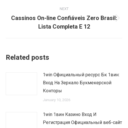
NEXT
Cassinos On-line Confiáveis Zero Brasil:
Next
Lista Completa E 12
post:
Related posts
1win Официальный ресурс Бк 1вин:
Вход На Зеркало Букмекерской
Конторы
January 10, 2026
1win 1вин Казино Вход И
Регистрация Официальный веб-сайт