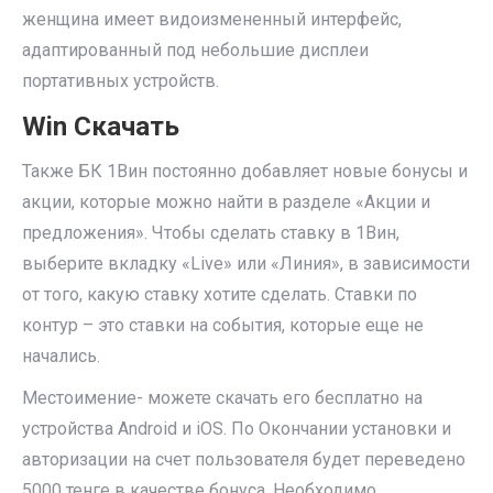
женщина имеет видоизмененный интерфейс,
адаптированный под небольшие дисплеи
портативных устройств.
Win Скачать
Также БК 1Вин постоянно добавляет новые бонусы и
акции, которые можно найти в разделе «Акции и
предложения». Чтобы сделать ставку в 1Вин,
выберите вкладку «Live» или «Линия», в зависимости
от того, какую ставку хотите сделать. Ставки по
контур – это ставки на события, которые еще не
начались.
Местоимение- можете скачать его бесплатно на
устройства Android и iOS. По Окончании установки и
авторизации на счет пользователя будет переведено
5000 тенге в качестве бонуса. Необходимо