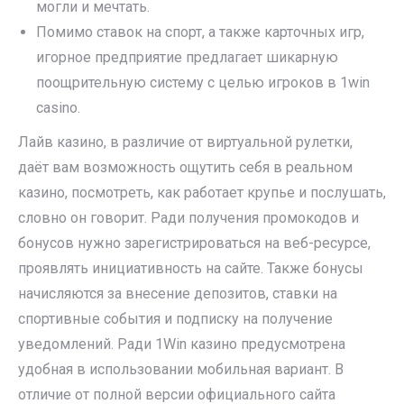
могли и мечтать.
Помимо ставок на спорт, а также карточных игр,
игорное предприятие предлагает шикарную
поощрительную систему с целью игроков в 1win
casino.
Лайв казино, в различие от виртуальной рулетки,
даёт вам возможность ощутить себя в реальном
казино, посмотреть, как работает крупье и послушать,
словно он говорит. Ради получения промокодов и
бонусов нужно зарегистрироваться на веб-ресурсе,
проявлять инициативность на сайте. Также бонусы
начисляются за внесение депозитов, ставки на
спортивные события и подписку на получение
уведомлений. Ради 1Win казино предусмотрена
удобная в использовании мобильная вариант. В
отличие от полной версии официального сайта