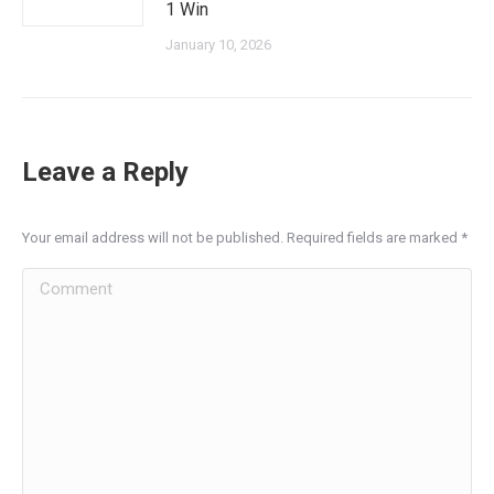
1 Win
January 10, 2026
Leave a Reply
Your email address will not be published. Required fields are marked
*
Comment