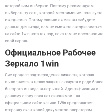
которой вам выберите. Поэтому рекомендуем
выбирать ту сеть, которой местоимение- пользуете
ежедневно. Потому словно ежели вы забудете
данные для входа, вам не сможете авторизоваться
на сайте 1win нота тех пор, пока там не восстановите
свой пароль.
Официальное Рабочее
Зеркало 1win
Сие процесс подтверждения личности, которая
выполняется в целях защиты аккаунта и ради более
быстрого вывода выигрышей. Идентификация к
данному слову пока нет синонимов… на
официальном сайте казино 1Win предполагает
отправку скан-копий документов операторам