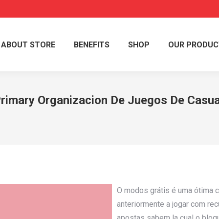
ABOUT STORE
BENEFITS
SHOP
OUR PRODUC
Primary Organizacion De Juegos De Casua
O modos grátis é uma ótima 
anteriormente a jogar com re
apostas sabem la cual o bloq