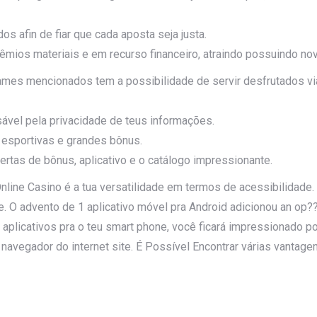
afin de fiar que cada aposta seja justa.
rêmios materiais e em recurso financeiro, atraindo possuindo nov
es mencionados tem a possibilidade de servir desfrutados via 
ável pela privacidade de teus informações.
 esportivas e grandes bônus.
ertas de bônus, aplicativo e o catálogo impressionante.
nline Casino é a tua versatilidade em termos de acessibilidade
. O advento de 1 aplicativo móvel pra Android adicionou an op??o
aplicativos pra o teu smart phone, você ficará impressionado p
 navegador do internet site. É Possível Encontrar várias vantag