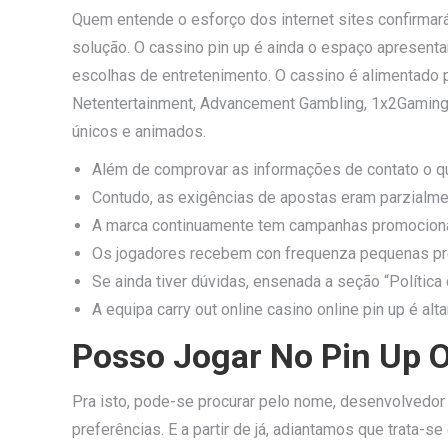
Quem entende o esforço dos internet sites confirmará
solução. O cassino pin up é ainda o espaço apresenta
escolhas de entretenimento. O cassino é alimentado 
Netentertainment, Advancement Gambling, 1x2Gaming, 
únicos e animados.
Além de comprovar as informações de contato o qu
Contudo, as exigências de apostas eram parzialmen
A marca continuamente tem campanhas promociona
Os jogadores recebem con frequenza pequenas pr
Se ainda tiver dúvidas, ensenada a seção “Política
A equipa carry out online casino online pin up é al
Posso Jogar No Pin Up O
Pra isto, pode-se procurar pelo nome, desenvolvedor
preferências. E a partir de já, adiantamos que trata-