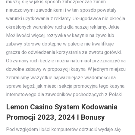
muszą się w jakiś sposób zabezpieczać zanim
nieuczciwymi zawodnikami i w ten sposób powstały
warunki użytkowania z reklamy. Usługodawca nie określa
określonych warunków ruchu dla naszej reklamy. Jakie
Możliwości więcej, rozrywka w kasynie na żywo lub
zabawy stołowe dostępne w palecie nie kwalifikuje
gracza do odwiedzenia korzystania ze zwrotu gotówki.
Otrzymany ruch będzie można natomiast przeznaczyć na
dowolne zabawy w propozycji kasyna. W jednym miejscu
zebraliśmy wszystkie najważniejsze wiadomości na
sprawa tegoż, jak mieści sekcja promocyjna tego kasyna
internetowego dla zawodników pochodzących z Polski.
Lemon Casino System Kodowania
Promocji 2023, 2024 I Bonusy
Pod względem ilości komputerów odrzucić wydaje się