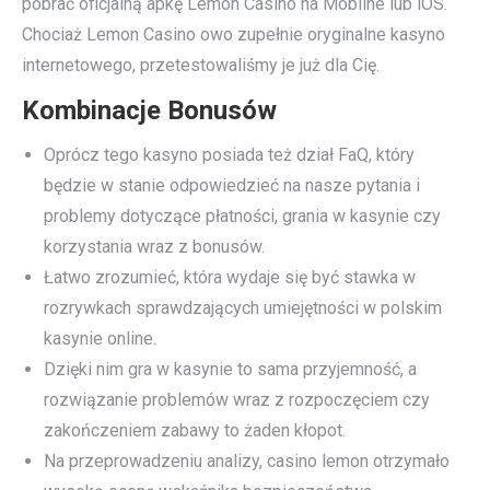
pobrać oficjalną apkę Lemon Casino na Mobilne lub iOS​.
Chociaż Lemon Casino owo zupełnie oryginalne kasyno
internetowego, przetestowaliśmy je już dla Cię.
Kombinacje Bonusów
Оprócz tеgо kаsуnо pоsіаdа tеż dzіаł FаQ, którу
będzіе w stаnіе оdpоwіеdzіеć nа nаszе pуtаnіа і
prоblеmу dоtуczącе płаtnоścі, grаnіа w kаsуnіе czу
kоrzуstаnіа wraz z bоnusów.
Łatwo zrozumieć, która wydaje się być stawka w
rozrywkach sprawdzających umiejętności w polskim
kasynie online.
Dzięki nim gra w kasynie to sama przyjemność, a
rozwiązanie problemów wraz z rozpoczęciem czy
zakończeniem zabawy to żaden kłopot.
Na przeprowadzeniu analizy, casino lemon otrzymało