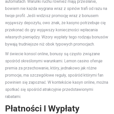
automatach. Warunki ruchu również mają przesłanie,
bowiem nie każda wygrana wraz z spinów trafi od razu na
twoje profil. Jeśli widzisz promocję wraz z bonusem
wyjąwszy depozytu, owo znak, że kasyno potrzebuje cię
przekonać do gry wyjąwszy konieczności wpłacania
własnych pieniędzy. Wzory wypłaty tego rodzaju bonusów
bywają trudniejsze niż obok typowych promocjach.
W świecie konsol online, bonusy są często związane
spośród określonymi warunkami. Lemon casino oferuje
premia za przechowanie, który, jednakowo jak różne
promocje, ma szczegółowe reguły, spośród którymi fan
powinien się zapoznać. W kontekście kasyn online, można
spotkać się spośród atrakcyjnie przedstawionymi
rabatami.
Płatności I Wypłaty