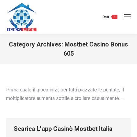
₨
0
0
Category Archives:
Mostbet Casino Bonus
605
You are here:
Prima quale il gioco inizi, per tutti piazzate le puntate; il
moltiplicatore aumenta sottile a crollare casualmente. –
Scarica L’app Casinò Mostbet Italia