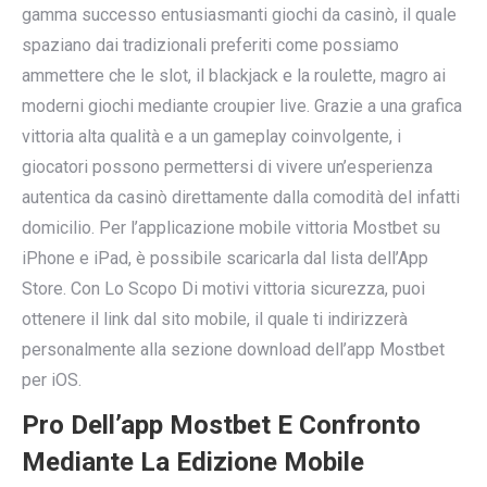
gamma successo entusiasmanti giochi da casinò, il quale
spaziano dai tradizionali preferiti come possiamo
ammettere che le slot, il blackjack e la roulette, magro ai
moderni giochi mediante croupier live. Grazie a una grafica
vittoria alta qualità e a un gameplay coinvolgente, i
giocatori possono permettersi di vivere un’esperienza
autentica da casinò direttamente dalla comodità del infatti
domicilio. Per l’applicazione mobile vittoria Mostbet su
iPhone e iPad, è possibile scaricarla dal lista dell’App
Store. Con Lo Scopo Di motivi vittoria sicurezza, puoi
ottenere il link dal sito mobile, il quale ti indirizzerà
personalmente alla sezione download dell’app Mostbet
per iOS.
Pro Dell’app Mostbet E Confronto
Mediante La Edizione Mobile