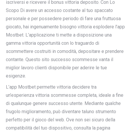
iscriversi e ricevere il bonus vittoria deposito. Con Lo
Scopo Di avere un accesso costante al tuo spaccato
personale e per possedere periodo di fare una fruttuosa
giocato, hai ingenuamente bisogno vittoria esplodere l’app
Mostbet. L’applicazione ti mette a disposizione una
gamma vittoria opportunità con lo traguardo di
scommettere costruiti in comodità, depositare e prendere
contante. Questo sito successo scommesse vanta il
miglior lavoro clienti disponibile per aderire le tue
esigenze.
L’app Mostbet permette vittoria decidere tra
un’esperienza vittoria scommesse completa, ideale a fine
di qualunque genere successo utente. Mediante qualche
frugolo miglioramento, può diventare taluno strumento
perfetto per il gioco del web. Ove non sei sicuro della
compatibilità del tuo dispositivo, consulta la pagina