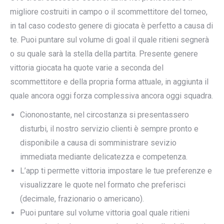
migliore costruiti in campo o il scommettitore del torneo,
in tal caso codesto genere di giocata è perfetto a causa di
te. Puoi puntare sul volume di goal il quale ritieni segnerà
o su quale sarà la stella della partita. Presente genere
vittoria giocata ha quote varie a seconda del
scommettitore e della propria forma attuale, in aggiunta il
quale ancora oggi forza complessiva ancora oggi squadra.
Ciononostante, nel circostanza si presentassero
disturbi, il nostro servizio clienti è sempre pronto e
disponibile a causa di somministrare sevizio
immediata mediante delicatezza e competenza.
L’app ti permette vittoria impostare le tue preferenze e
visualizzare le quote nel formato che preferisci
(decimale, frazionario o americano).
Puoi puntare sul volume vittoria goal quale ritieni