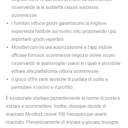
osservando la la suddetta classe successo
scommesse.
I fornitori vittoria giochi garantiscono la migliore
esperienza fattibile sul nostro sito, proponendo i piu
importanti giochi reperibili.
MostBet.com ha una autorizzazione e l’app mobile
ufficiale fornisce scommesse negozio online sicure
osservando la qualsivoglia i paesi in i quali è possibile
entrare alla piattaforma vittoria scommesse.
Il gioco offre varie tecniche di puntata di solito a
permutare il rischio e il profitto.
È essenziale studiare pazientemente le norme di posta e
iniziare a scommettere. Inoltre, chiunque decide di
scaricare Mostbet, riceve 100 freespins per averlo
ricaricato. Preventivamente di iniziare a giocare, bisogna