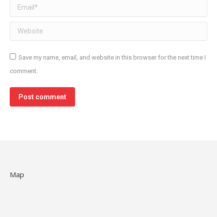
Email *
Website
Save my name, email, and website in this browser for the next time I
comment.
Post comment
Map