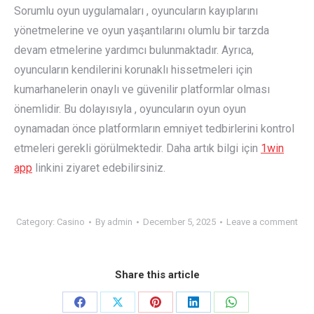
Sorumlu oyun uygulamaları , oyuncuların kayıplarını
yönetmelerine ve oyun yaşantılarını olumlu bir tarzda
devam etmelerine yardımcı bulunmaktadır. Ayrıca,
oyuncuların kendilerini korunaklı hissetmeleri için
kumarhanelerin onaylı ve güvenilir platformlar olması
önemlidir. Bu dolayısıyla , oyuncuların oyun oyun
oynamadan önce platformların emniyet tedbirlerini kontrol
etmeleri gerekli görülmektedir. Daha artık bilgi için
1win
app
linkini ziyaret edebilirsiniz.
Category:
Casino
By
admin
December 5, 2025
Leave a comment
Share this article
Share
Share
Share
Share
Share