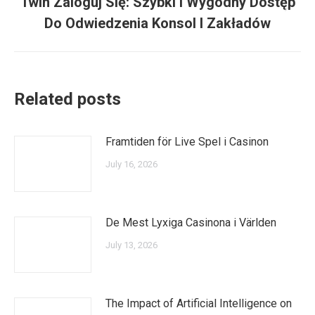
1win Zaloguj Się: Szybki I Wygodny Dostęp
Next
Do Odwiedzenia Konsol I Zakładów
post:
Related posts
Framtiden för Live Spel i Casinon
July 16, 2026
De Mest Lyxiga Casinona i Världen
July 13, 2026
The Impact of Artificial Intelligence on