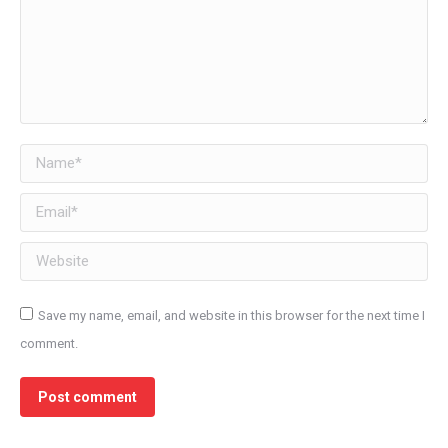
Name *
Email *
Website
Save my name, email, and website in this browser for the next time I
comment.
Post comment