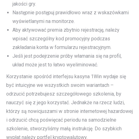
jakości gry.
Następnie postępuj prawidłowo wraz z wskazówkami
wyświetlanymi na monitorze.
Aby aktywować premia zbytnio rejestrację, należy
wpisać szczególny kod promocyjny podczas
zakładania konta w formularzu rejestracyjnym.
Jeśli jest podejrzenie próby włamania się na profil,
układ może jest to łatwo wyeliminować.
Korzystanie spośród interfejsu kasyna 1Win wydaje się
być intuicyjne we wszystkich swoim wariantach –
odrzucić potrzebujesz szczegółowego szkolenia, by
nauczyć się z jego korzystać. Jednakże na rzecz ludzi,
którzy są nowicjuszami w stronie internetowej hazardowej
i odrzucić chcą poświęcać periodu na samodzielne
szkolenie, stworzyliśmy małą instrukcję. Do szybkich
wypłat należy portfel kryptowalutowy.