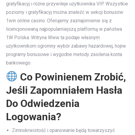
gratyfikacyj i różne przywileje użytkownika VIP. Wszystkie
poziomy i gratyfikacyj można znaleźć w sekcji bonusów
1win online casino. Oferujemy zaznajomienie się z
licencjonowaną najpopularniejszą platformą w państwa
1W Polska. Witryna Www ta podaje własnym
użytkownikom ogromny wybór zabawy hazardowej, hojne
programy bonusowe i wygodne metody zasilenia konta
bankowego.
Co Powinienem Zrobić,
Jeśli Zapomniałem Hasła
Do Odwiedzenia
Logowania?
Zimnokrwistość i opanowanie będą towarzyszyć