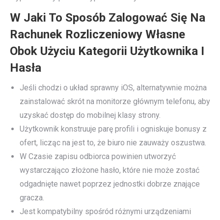
W Jaki To Sposób Zalogować Się Na
Rachunek Rozliczeniowy Własne
Obok Użyciu Kategorii Użytkownika I
Hasła
Jeśli chodzi o układ sprawny iOS, alternatywnie można
zainstalować skrót na monitorze głównym telefonu, aby
uzyskać dostęp do mobilnej klasy strony.
Użytkownik konstruuje parę profili i ogniskuje bonusy z
ofert, licząc na jest to, że biuro nie zauważy oszustwa.
W Czasie zapisu odbiorca powinien utworzyć
wystarczająco złożone hasło, które nie może zostać
odgadnięte nawet poprzez jednostki dobrze znające
gracza.
Jest kompatybilny spośród różnymi urządzeniami