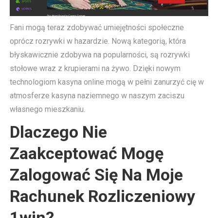
Fani mogą teraz zdobywać umiejętności społeczne
oprócz rozrywki w hazardzie. Nową kategorią, która
błyskawicznie zdobywa na popularności, są rozrywki
stołowe wraz z krupierami na żywo. Dzięki nowym
technologiom kasyna online mogą w pełni zanurzyć cię w
atmosferze kasyna naziemnego w naszym zaciszu
własnego mieszkaniu.
Dlaczego Nie
Zaakceptować Mogę
Zalogować Się Na Moje
Rachunek Rozliczeniowy
1win?