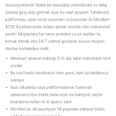
xüsusiyyətlərdir! Bütün bu təəccüblü üstünlüklərə və daha
çoxuna giriş əldə görmək üçün bu saat qoşulun. Təhlükəsiz
platforması, uzun növlü seçimləri və bonusları ilə Mostbet-
AZ90 Azərbaycanda onlayn qumar oyunları ötrü mükəmməl
yerdir! Müştərilərə hər hansı problem və ya sualları ilə
kömək etmək ötrü 24/7 xidmət göstərən xüsusi müştəri
dəstəyi komandası mülk
.
Minimum əmanət məbləği $10-dur, lakin maksimum limit
yoxdur.
Bu üsul hədis təcrübənizi həm şəxsi, həm də təhlükəsiz
saxlayır.
Bəzi ölkələrdə oyun platformalarının fəaliyyəti
qanunvericiliyə ziddir, buna üçün də mahiyyət saytın
bloklanma halları iti-iti aparici verir.
Mostbet.az-da qeydiyyat 18 yaşından etibarən bütün