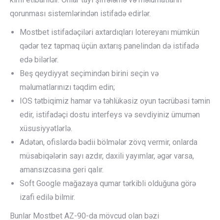
qorunması sistemlərindən istifadə edirlər.
Mostbet istifadəçiləri axtardıqları lotereyanı mümkün
qədər tez tapmaq üçün axtarış panelindən də istifadə
edə bilərlər.
Beş qeydiyyat seçimindən birini seçin və
məlumatlarınızı təqdim edin;
IOS tətbiqimiz hamar və təhlükəsiz oyun təcrübəsi təmin
edir, istifadəçi dostu interfeys və sevdiyiniz ümumən
xüsusiyyətlərlə.
Adətən, ofislərdə bədii bölmələr zövq vermir, onlarda
müsabiqələrin sayı azdır, daxili yayımlar, əgər varsa,
amansızcasına geri qalır.
Soft Google mağazaya qumar tərkibli olduğuna görə
izafi edilə bilmir.
Bunlar Mostbet AZ-90-da mövcud olan bəzi