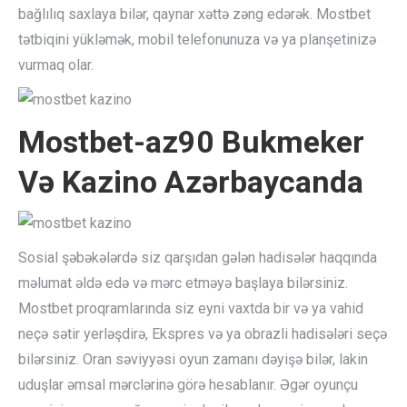
bağlılıq saxlaya bilər, qaynar xəttə zəng edərək. Mostbet
tətbiqini yükləmək, mobil telefonunuza və ya planşetinizə
vurmaq olar.
Mostbet-az90 Bukmeker
Və Kazino Azərbaycanda
Sosial şəbəkələrdə siz qarşıdan gələn hadisələr haqqında
məlumat əldə edə və mərc etməyə başlaya bilərsiniz.
Mostbet proqramlarında siz eyni vaxtda bir və ya vahid
neçə sətir yerləşdirə, Ekspres və ya obrazli hadisələri seçə
bilərsiniz. Oran səviyyəsi oyun zamanı dəyişə bilər, lakin
uduşlar əmsal mərclərinə görə hesablanır. Əgər oyunçu